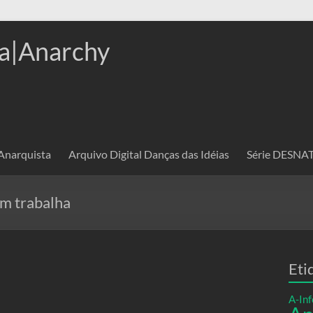
a|Anarchy
 Anarquista
Arquivo Digital Danças das Idéias
Série DESN
em trabalha
Eti
A-Inf