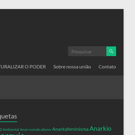
ATURALIZAR O PODER
Sobre nossa união
Contato
quetas
Anarkio
Anarkafeminisma
o
Ambiental
Anarcosindicalismo