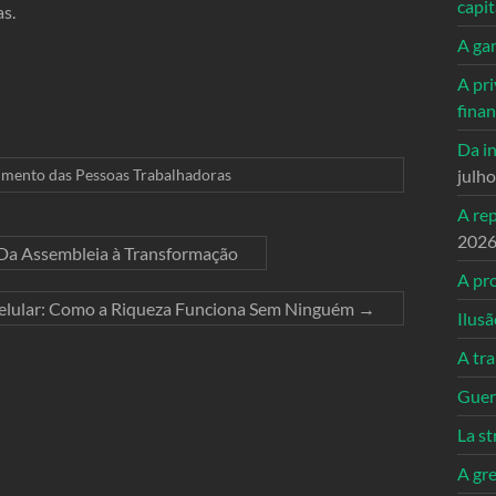
capi
s.
A ga
A pri
fina
Da in
mento das Pessoas Trabalhadoras
julh
A re
202
 Da Assembleia à Transformação
A pro
elular: Como a Riqueza Funciona Sem Ninguém
→
Ilusã
A tr
Guerr
La st
A gre