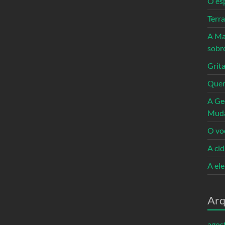
O es
Terr
A Ma
sobr
Grita
Quem
A Ge
Mud
O vo
A ci
A el
Arq
agos