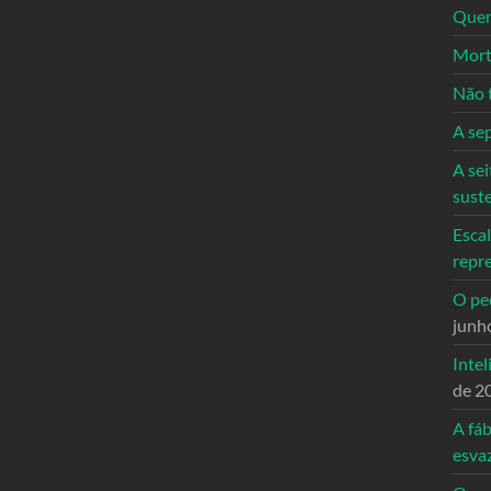
Quem
Mort
Não 
A se
A sei
sust
Escal
repr
O ped
junh
Intel
de 2
A fáb
esva