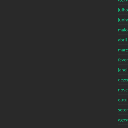
julh
junh
maio
abril
març
feve
jane
deze
nove
outu
sete
agos