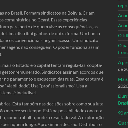
repr
s no Brasil. Formam sindicatos na Bolívia. Criam
Anarc
 comunitários no Ceará. Essas experiências
Anar
tam para perto de quem vive as consequências, as
 de Lima distribui ganhos de outra forma. Um banco
O tri
s bancos convencionais negam acesso. Um sindicato
O pa
 mensagens não conseguem. O poder funciona assim
front
s.
A pre
 mais o Estado e o capital tentam regulá-las, cooptá-
de 2
m gestor remunerado. Sindicatos assinam acordos que
ar no parlamento e esquecem das ruas. Essa captura é
Mais
sa “viabilidade”. Usa “profissionalismo”. Usa a
202
stema é ineludível.
Durr
Brasi
ábrica. Está também nas decisões sobre como sua luta
ação merece seu tempo. Está na possibilidade concreta
90 a
ha, como trabalha, onde o resultado vai. A exploração
Quand
isões fiquem longe. Aproximar a decisão. Distribuir o