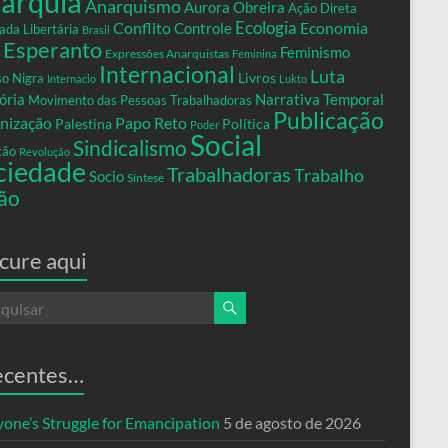
arquia
Anarquismo
Aurora Obreira
Ação Direta
Conflito
Ecologia
Controle
Economia
ada Libertária
Brasil
Esperanto
Feminismo
Expressões Anarquistas
Feminina
Internacional
Luta
Livros
so Nigra
Internacio
Lukto
ria
Narrativa Temporal
Movimento das Pessoas Trabalhadoras
Publicação
nização
Papo Reto
Palestina
Política
Poder
Social
Sindicalismo
xão
Revolução
ciedade
Trabalhadoras
Trabalho
Socio
Síntese
ão
cure aqui
ecentes…
yone’s Struggle for Emancipation
5 de agosto de 2026