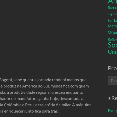
An
Barric
English
Fenik
Memó
Orga
Refle
So
Uni
Pro
Bogotá, sabe que sua jornada renderá menos que
 se produz na América do Sul, menos fica com quem
da, a produtividade regional cresceu enquanto
+R
alhador de manufatura ganha hoje, descontada a
Colômbia e Peru, a trajetória é similar. A máquina
Ever
a enriquecer junto fica para trás.