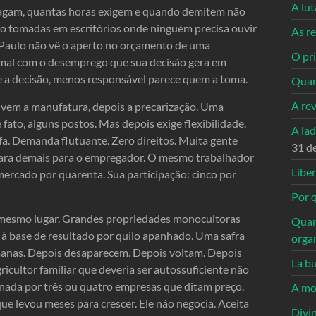
A lu
pagam, quantas horas exigem e quando demitem não
o tomadas em escritórios onde ninguém precisa ouvir
As re
 Paulo não vê o aperto no orçamento de uma
O pri
 mal com o desemprego que sua decisão gera em
e a decisão, menos responsável parece quem a toma.
Quan
A re
o vem a manufatura, depois a precarização. Uma
ato, alguns postos. Mas depois exige flexibilidade.
A la
fa. Demanda flutuante. Zero direitos. Muita gente
31 d
 cara demais para o empregador. O mesmo trabalhador
Libe
mercado por quarenta. Sua participação: cinco por
Por q
 mesmo lugar. Grandes propriedades monocultoras
Quan
 à base de resultado por quilo apanhado. Uma safra
orga
manas. Depois desaparecem. Depois voltam. Depois
La bu
cultor familiar que deveria ser autossuficiente não
nada por três ou quatro empresas que ditam preço.
A mo
que levou meses para crescer. Ele não negocia. Aceita
Divi