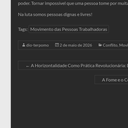
poder. Tornar impossível que uma pessoa tome por muita
Na luta somos pessoas dignas e livres!
Tags:
Movimento das Pessoas Trabalhadoras
dio-terpomo
2 de maio de 2026
Conflito
,
Movi
←
A Horizontalidade Como Prática Revolucionária:
A Fome e o C