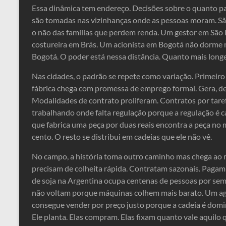
Essa dinâmica tem endereço. Decisões sobre o quanto 
são tomadas nas vizinhanças onde as pessoas moram. Sã
o não das famílias que perdem renda. Um gestor em São
costureira em Brás. Um acionista em Bogotá não dorme
Bogotá. O poder está nessa distância. Quanto mais long
Nas cidades, o padrão se repete como variação. Primeir
fábrica chega com promessa de emprego formal. Gera, de f
Modalidades de contrato proliferam. Contratos por tare
trabalhando onde falta regulação porque a regulação é
que fabrica uma peça por duas reais encontra a peça no 
cento. O resto se distribui em cadeias que ele não vê.
No campo, a história toma outro caminho mas chega ao
precisam de colheita rápida. Contratam sazonais. Pagam
de soja na Argentina ocupa centenas de pessoas por se
não voltam porque máquinas colhem mais barato. Um agri
consegue vender por preço justo porque a cadeia é domi
Ele planta. Elas compram. Elas fixam quanto vale aquilo 