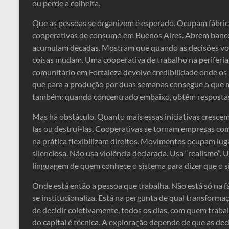
ou perde a colheita.
Que as pessoas se organizem é esperado. Ocupam fábrica
cooperativas de consumo em Buenos Aires. Abrem bancos
acumulam décadas. Mostram que quando as decisões vol
coisas mudam. Uma cooperativa de trabalho na periferia
comunitário em Fortaleza devolve credibilidade onde o
que para a produção por duas semanas consegue o que
também: quando concentrado embaixo, obtém resposta
Mas há obstáculo. Quanto mais essas iniciativas crescem,
las ou destruí-las. Cooperativas se tornam empresas co
na prática flexibilizam direitos. Movimentos ocupam lug
silenciosa. Não usa violência declarada. Usa “realismo”. U
linguagem de quem conhece o sistema para dizer que o si
Onde está então a pessoa que trabalha. Não está só na f
se institucionaliza. Está na pergunta de qual transform
de decidir coletivamente, todos os dias, com quem trabal
do capital é técnica. A exploração depende de que as dec