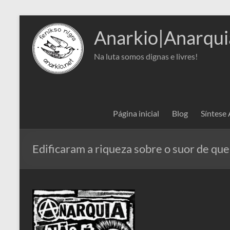
Pular
para
Anarkio|Anarqui
o
conteúdo
Na luta somos dignas e livres!
Página inicial
Blog
Síntese
Edificaram a riqueza sobre o suor de qu