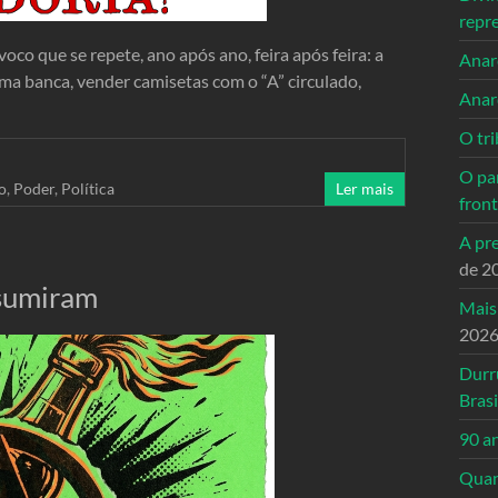
repr
co que se repete, ano após ano, feira após feira: a
Anarc
uma banca, vender camisetas com o “A” circulado,
Anar
O tri
O pa
o
,
Poder
,
Política
Ler mais
front
A pre
de 2
 sumiram
Mais
202
Durr
Brasi
90 a
Quand