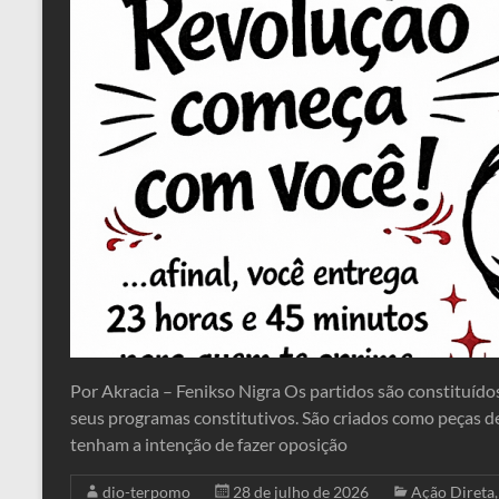
Por Akracia – Fenikso Nigra Os partidos são constituídos
seus programas constitutivos. São criados como peças d
tenham a intenção de fazer oposição
dio-terpomo
28 de julho de 2026
Ação Direta