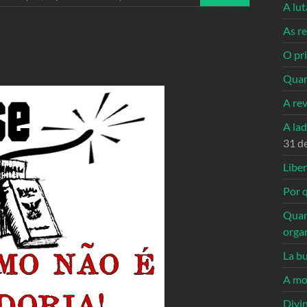
A lu
As re
O pri
Quan
A re
A la
31 d
Libe
Por q
Quan
orga
La bu
A mo
Divi