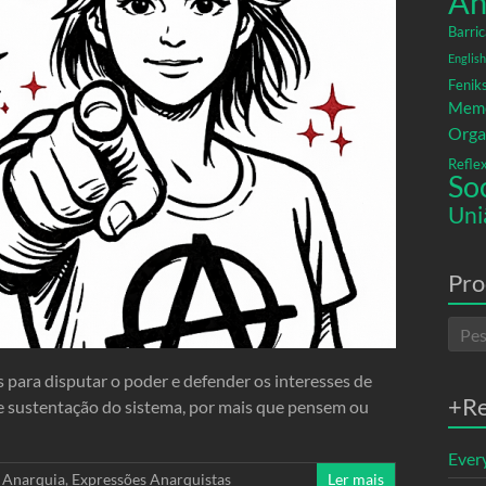
An
Barric
English
Fenik
Memó
Orga
Refle
So
Uni
Pro
 para disputar o poder e defender os interesses de
+R
e sustentação do sistema, por mais que pensem ou
Ever
,
Anarquia
,
Expressões Anarquistas
Ler mais