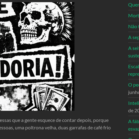
Quem
Mort
Não 
A se
A sei
sust
Escal
repr
O ped
junh
Intel
de 2
essas que a gente esquece de contar depois, porque
A fáb
ssoas, uma poltrona velha, duas garrafas de café frio
esva