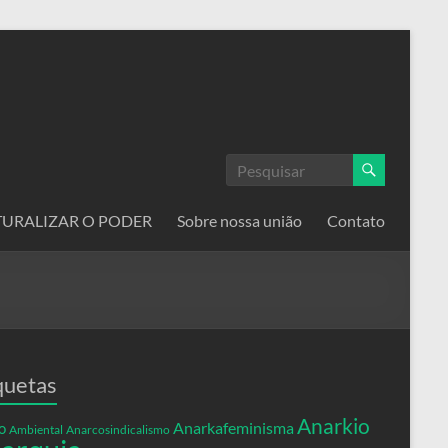
ATURALIZAR O PODER
Sobre nossa união
Contato
quetas
Anarkio
Anarkafeminisma
o
Ambiental
Anarcosindicalismo