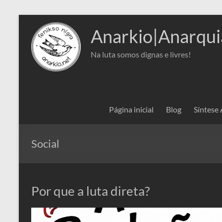
Pular
para
Anarkio|Anarqui
o
conteúdo
Na luta somos dignas e livres!
Página inicial
Blog
Síntese
Social
Por que a luta direta?