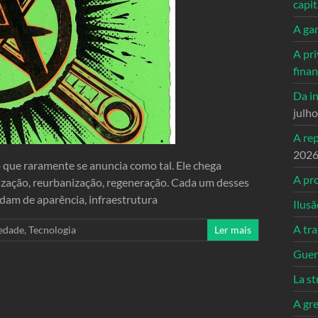
capi
A ga
A pri
fina
Da in
julh
A re
202
 que raramente se anuncia como tal. Ele chega
A pro
lização, reurbanização, regeneração. Cada um desses
dam de aparência, infraestrutura
Ilusã
A tr
edade
,
Tecnologia
Ler mais
Guerr
La st
A gre