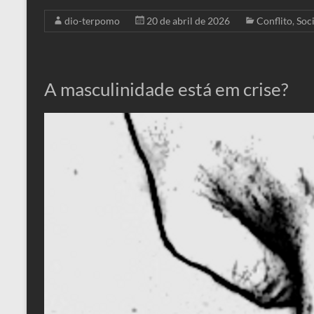
dio-terpomo
20 de abril de 2026
Conflito
,
Soc
A masculinidade está em crise?