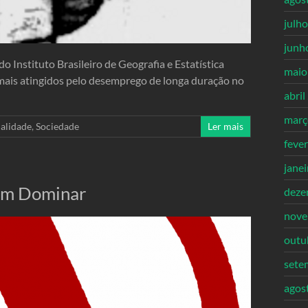
julh
junh
 Instituto Brasileiro de Geografia e Estatística
maio
ais atingidos pelo desemprego de longa duração no
abril
març
alidade
,
Sociedade
Ler mais
feve
jane
sem Dominar
deze
nove
outu
sete
agos