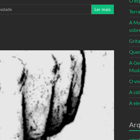
O es
iedade
Ler mais
Terr
A Ma
sobr
Grita
Quem
A Ge
Mud
O vo
A ci
A el
Arq
agos