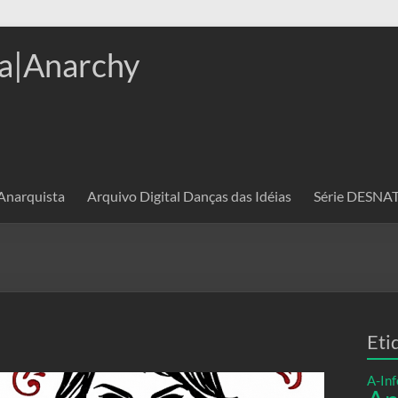
a|Anarchy
 Anarquista
Arquivo Digital Danças das Idéias
Série DESN
Eti
A-Inf