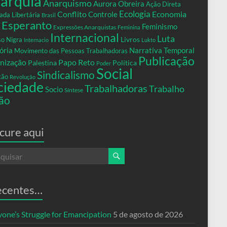
arquia
Anarquismo
Aurora Obreira
Ação Direta
Conflito
Ecologia
Controle
Economia
ada Libertária
Brasil
Esperanto
Feminismo
Expressões Anarquistas
Feminina
Internacional
Luta
Livros
so Nigra
Internacio
Lukto
ria
Narrativa Temporal
Movimento das Pessoas Trabalhadoras
Publicação
nização
Papo Reto
Palestina
Política
Poder
Social
Sindicalismo
xão
Revolução
ciedade
Trabalhadoras
Trabalho
Socio
Síntese
ão
cure aqui
ecentes…
yone’s Struggle for Emancipation
5 de agosto de 2026