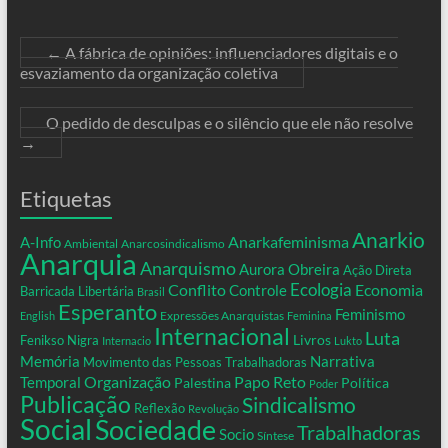
←
A fábrica de opiniões: influenciadores digitais e o
esvaziamento da organização coletiva
O pedido de desculpas e o silêncio que ele não resolve
→
Etiquetas
Anarkio
Anarkafeminisma
A-Info
Ambiental
Anarcosindicalismo
Anarquia
Anarquismo
Aurora Obreira
Ação Direta
Conflito
Ecologia
Controle
Economia
Barricada Libertária
Brasil
Esperanto
Feminismo
Expressões Anarquistas
English
Feminina
Internacional
Luta
Livros
Fenikso Nigra
Internacio
Lukto
Memória
Narrativa
Movimento das Pessoas Trabalhadoras
Organização
Temporal
Papo Reto
Palestina
Política
Poder
Publicação
Sindicalismo
Reflexão
Revolução
Social
Sociedade
Trabalhadoras
Socio
Síntese