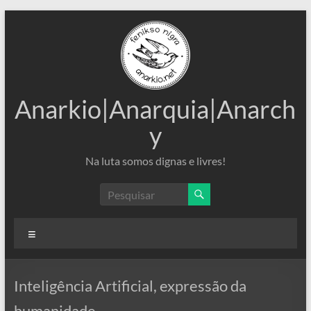
Pular
para
o
conteúdo
Anarkio|Anarquia|Anarch
y
Na luta somos dignas e livres!
Menu
Inteligência Artificial, expressão da
humanidade.