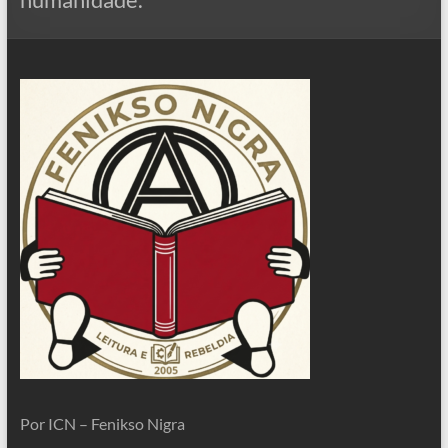
Por ICN – Fenikso Nigra