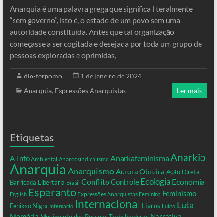
Anarquia é uma palavra grega que significa literalmente
“sem governo”, isto é, o estado de um povo sem uma
autoridade constituída. Antes que tal organização
começasse a ser cogitada e desejada por toda um grupo de
pessoas exploradas e oprimidas,
dio-terpomo
1 de janeiro de 2024
Anarquia
,
Expressões Anarquistas
Ler mais
Etiquetas
Anarkio
Anarkafeminisma
A-Info
Ambiental
Anarcosindicalismo
Anarquia
Anarquismo
Aurora Obreira
Ação Direta
Conflito
Ecologia
Controle
Economia
Barricada Libertária
Brasil
Esperanto
Feminismo
Expressões Anarquistas
English
Feminina
Internacional
Luta
Livros
Fenikso Nigra
Internacio
Lukto
Memória
Narrativa
Movimento das Pessoas Trabalhadoras