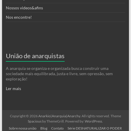
Nossos videos&afins
Nos encontre!
União de anarquistas
A anarquia se organiza e organizada busca construir uma
sociedade mais equilibrada, justa e livre, sem opressão, sem
exploração!
Ler mais
Copyright © 2026
Anarkio|Anarquia|Anarchy
. All rights reserved. Theme
Spacious
by ThemeGrill. Powered by:
WordPress
.
Sobre nossa união
Blog
Contato
Série DESNATURALIZAR O PODER