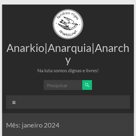
Pular
para
o
conteúdo
Anarkio|Anarquia|Anarch
y
Na luta somos dignas e livres!
Menu
Mês:
janeiro 2024