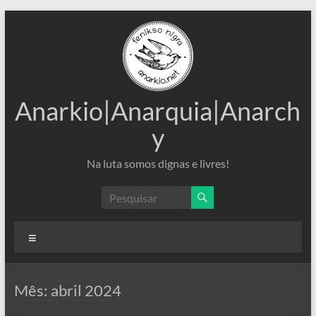
Pular
para
o
conteúdo
Anarkio|Anarquia|Anarch
y
Na luta somos dignas e livres!
Menu
Mês:
abril 2024