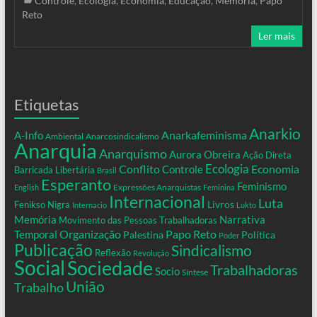
Controle
,
Ecologia
,
Economia
,
Educação
,
Memória
,
Papo
Reto
Ler mais
Etiquetas
Anarkio
Anarkafeminisma
A-Info
Ambiental
Anarcosindicalismo
Anarquia
Anarquismo
Aurora Obreira
Ação Direta
Conflito
Ecologia
Controle
Economia
Barricada Libertária
Brasil
Esperanto
Feminismo
Expressões Anarquistas
English
Feminina
Internacional
Luta
Livros
Fenikso Nigra
Internacio
Lukto
Memória
Narrativa
Movimento das Pessoas Trabalhadoras
Organização
Temporal
Papo Reto
Palestina
Política
Poder
Publicação
Sindicalismo
Reflexão
Revolução
Social
Sociedade
Trabalhadoras
Socio
Síntese
União
Trabalho