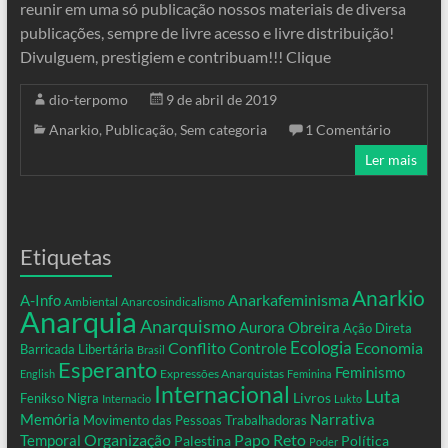
reunir em uma só publicação nossos materiais de diversa
publicações, sempre de livre acesso e livre distribuição!
Divulguem, prestigiem e contribuam!!! Clique
dio-terpomo
9 de abril de 2019
Anarkio
,
Publicação
,
Sem categoria
1 Comentário
Ler mais
Etiquetas
Anarkio
Anarkafeminisma
A-Info
Ambiental
Anarcosindicalismo
Anarquia
Anarquismo
Aurora Obreira
Ação Direta
Conflito
Ecologia
Controle
Economia
Barricada Libertária
Brasil
Esperanto
Feminismo
Expressões Anarquistas
English
Feminina
Internacional
Luta
Livros
Fenikso Nigra
Internacio
Lukto
Memória
Narrativa
Movimento das Pessoas Trabalhadoras
Organização
Temporal
Papo Reto
Palestina
Política
Poder