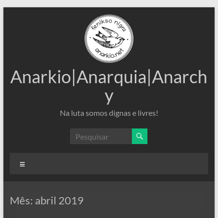
Pular
para
o
conteúdo
Anarkio|Anarquia|Anarch
y
Na luta somos dignas e livres!
Menu
Mês:
abril 2019