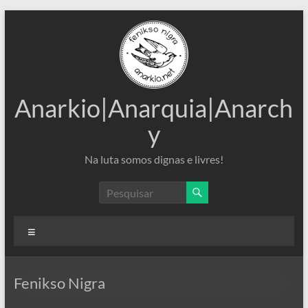
Pular
para
o
conteúdo
Anarkio|Anarquia|Anarch
y
Na luta somos dignas e livres!
Menu
Fenikso Nigra