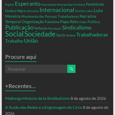
Esperanto
Feminismo
Expressões Anarquistas
English
Feminina
Internacional
Luta
Livros
Fenikso Nigra
Internacio
Lukto
Memória
Narrativa
Movimento das Pessoas Trabalhadoras
Organização
Temporal
Papo Reto
Palestina
Política
Poder
Publicação
Sindicalismo
Reflexão
Revolução
Social
Sociedade
Trabalhadoras
Socio
Síntese
União
Trabalho
Procure aqui
+Recentes…
Mallonga Historio de la Sindikatismo
8 de agosto de 2026
A Ilusão das Redes e a Engrenagem do Circo
8 de agosto de
2026