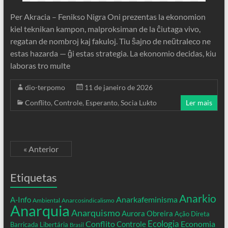
Per Akracia – Fenikso Nigra Oni prezentas la ekonomion
kiel teknikan kampon, malproksiman de la ĉiutaga vivo,
regatan de nombroj kaj fakuloj. Tiu ŝajno de neŭtraleco ne
estas hazarda — ĝi estas strategia. La ekonomio decidas, kiu
laboras tro multe
dio-terpomo
11 de janeiro de 2026
Conflito
,
Controle
,
Esperanto
,
Socia Lukto
Ler mais
« Anterior
Etiquetas
Anarkio
Anarkafeminisma
A-Info
Ambiental
Anarcosindicalismo
Anarquia
Anarquismo
Aurora Obreira
Ação Direta
Conflito
Ecologia
Controle
Economia
Barricada Libertária
Brasil