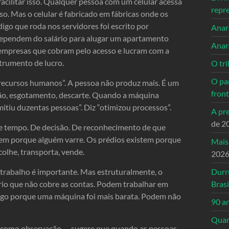
acilitar isso. Qualquer pessoa com um celular acessa
repr
o. Mas o celular é fabricado em fábricas onde os
igo que roda nos servidores foi escrito por
Anarc
ependem do salário para alugar um apartamento
Anar
 empresas que cobram pelo acesso e lucram com a
strumento de lucro.
O tri
O pa
“recursos humanos”. A pessoa não produz mais. É um
front
ção, esgotamento, descarte. Quando a máquina
itiu duzentas pessoas”. Diz “otimizou processos”.
A pre
de 2
de tempo. De decisão. De reconhecimento de que
em porque alguém varre. Os prédios existem porque
Mais
olhe, transporta, vende.
202
trabalho é importante. Mas estruturalmente, o
Durr
rio que não cobre as contas. Podem trabalhar em
Brasi
go porque uma máquina foi mais barata. Podem não
90 a
Quand
s como observação — sugere que quando as pessoas