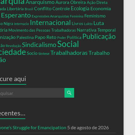
arquia
Anarquismo
Aurora Obreira
Ação Direta
Conflito
Ecologia
Controle
Economia
ada Libertária
Brasil
Esperanto
Feminismo
Expressões Anarquistas
Feminina
Internacional
Luta
Livros
so Nigra
Internacio
Lukto
ria
Narrativa Temporal
Movimento das Pessoas Trabalhadoras
Publicação
nização
Papo Reto
Palestina
Política
Poder
Social
Sindicalismo
xão
Revolução
ciedade
Trabalhadoras
Trabalho
Socio
Síntese
ão
cure aqui
ecentes…
yone’s Struggle for Emancipation
5 de agosto de 2026