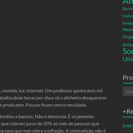
An
Barric
English
Fenik
Memó
Orga
Refle
So
Uni
Pro
comida, luz, internet. Um professor ganha dois mil
balha doze horas por dia e vê o dinheiro desaparecer
os produzem. Poucos ficam com o resultado.
+R
ubsídios a bancos. Não é denúncia. É orçamento
s que cobram juros de 20% ao mês de pessoas que
Ever
 taxa que mal cobre a inflação. A contradição não é