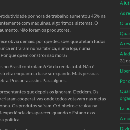
A lu
As re
 produtividade por hora de trabalho aumentou 45% na
cientemente com máquinas, algoritmos, sistemas. O
O pri
 aumento. Não foram os produtores.
Quan
rece óbvia demais: por que decisões que afetam todos
A re
nunca entraram numa fábrica, numa loja, numa
A la
? Por que quem constrói não mora?
31 d
s no Brasil controlam 67% da renda total. Não é
Libe
streita enquanto a base se expande. Mais pessoas
bra. Prospera assim. Para alguns.
Por q
Quan
epresentantes que depois os ignoram. Decidem. Os
orga
0 criaram cooperativas onde todos votavam nas metas
cionou. Os produtos saíram. O dinheiro circulou na
La bu
A experiência desapareceu quando o Estado e os
A mo
a política.
Divi