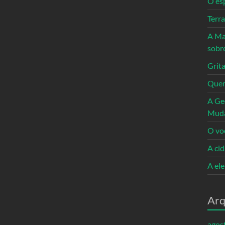
O es
Terr
A Ma
sobr
Grita
Quem
A Ge
Mud
O vo
A ci
A el
Arq
agos