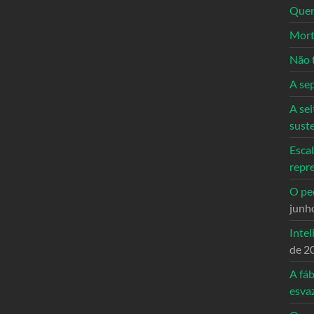
Quem
Mort
Não 
A se
A sei
sust
Escal
repr
O ped
junh
Intel
de 2
A fáb
esva