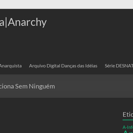
a|Anarchy
 Anarquista
Arquivo Digital Danças das Idéias
Série DESN
nciona Sem Ninguém
Eti
A-Inf