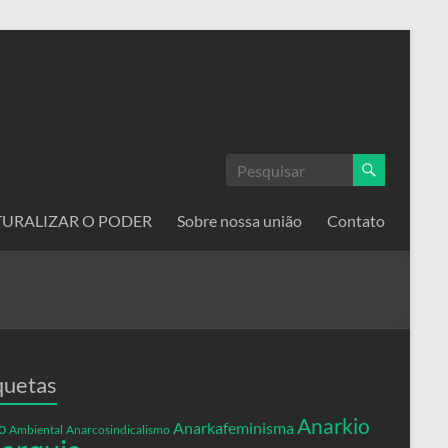
ATURALIZAR O PODER
Sobre nossa união
Contato
quetas
Anarkio
Anarkafeminisma
o
Ambiental
Anarcosindicalismo