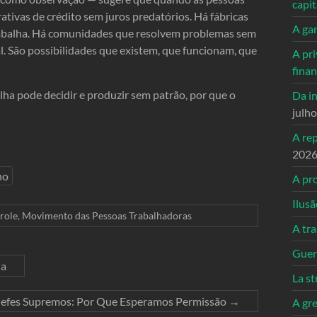
capi
ativas de crédito sem juros predatórios. Há fábricas
A ga
rabalha. Há comunidades que resolvem problemas sem
l. São possibilidades que existem, que funcionam, que
A pri
fina
lha pode decidir e produzir sem patrão, por que o
Da in
julh
A re
202
ho
A pro
Ilusã
role
,
Movimento das Pessoas Trabalhadoras
A tr
Guerr
ha
La st
hefes Supremos: Por Que Esperamos Permissão
→
A gre