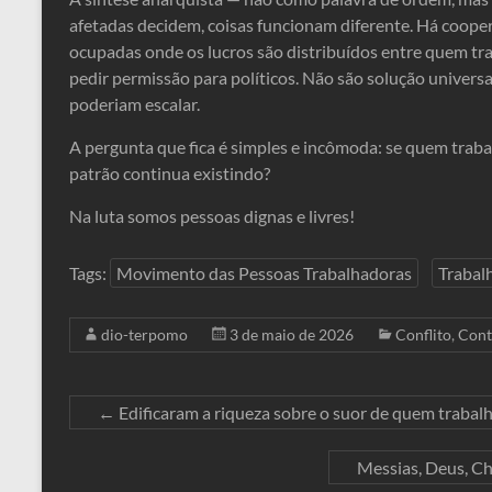
afetadas decidem, coisas funcionam diferente. Há cooper
ocupadas onde os lucros são distribuídos entre quem t
pedir permissão para políticos. Não são solução universa
poderiam escalar.
A pergunta que fica é simples e incômoda: se quem traba
patrão continua existindo?
Na luta somos pessoas dignas e livres!
Tags:
Movimento das Pessoas Trabalhadoras
Trabal
dio-terpomo
3 de maio de 2026
Conflito
,
Cont
←
Edificaram a riqueza sobre o suor de quem trabal
Messias, Deus, C