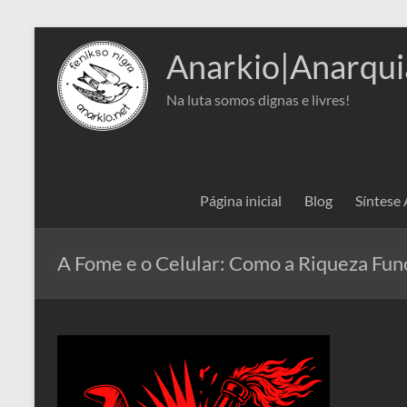
Pular
para
Anarkio|Anarqui
o
conteúdo
Na luta somos dignas e livres!
Página inicial
Blog
Síntese
A Fome e o Celular: Como a Riqueza Fu