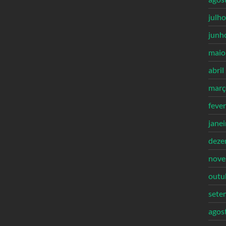
julh
junh
maio
abril
març
feve
jane
deze
nove
outu
sete
agos