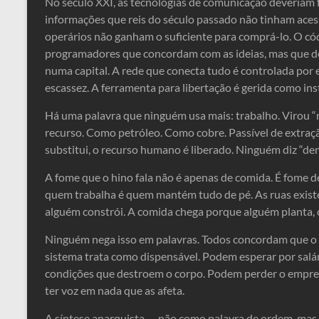
No século XXI, as tecnologias de comunicação deveriam f
informações que reis do século passado não tinham acess
operários não ganham o suficiente para comprá-lo. O cód
programadores que concordam com as ideias, mas que d
numa capital. A rede que conecta tudo é controlada por
escassez. A ferramenta para libertação é gerida como in
Há uma palavra que ninguém usa mais: trabalho. Virou 
recurso. Como petróleo. Como cobre. Passível de extra
substitui, o recurso humano é liberado. Ninguém diz “dem
A fome que o hino fala não é apenas de comida. É fome 
quem trabalha é quem mantém tudo de pé. As ruas exist
alguém constrói. A comida chega porque alguém planta, c
Ninguém nega isso em palavras. Todos concordam que o 
sistema trata como dispensável. Podem esperar por salá
condições que destroem o corpo. Podem perder o empre
ter voz em nada que as afeta.
A síntese anarquista — não como palavra de ordem, ma