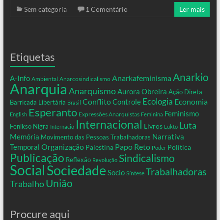
Sem categoria
1 Comentário
Ler mais
Etiquetas
Anarkio
Anarkafeminisma
A-Info
Ambiental
Anarcosindicalismo
Anarquia
Anarquismo
Aurora Obreira
Ação Direta
Conflito
Ecologia
Controle
Economia
Barricada Libertária
Brasil
Esperanto
Feminismo
Expressões Anarquistas
English
Feminina
Internacional
Luta
Livros
Fenikso Nigra
Internacio
Lukto
Memória
Narrativa
Movimento das Pessoas Trabalhadoras
Organização
Temporal
Papo Reto
Palestina
Política
Poder
Publicação
Sindicalismo
Reflexão
Revolução
Social
Sociedade
Trabalhadoras
Socio
Síntese
União
Trabalho
Procure aqui