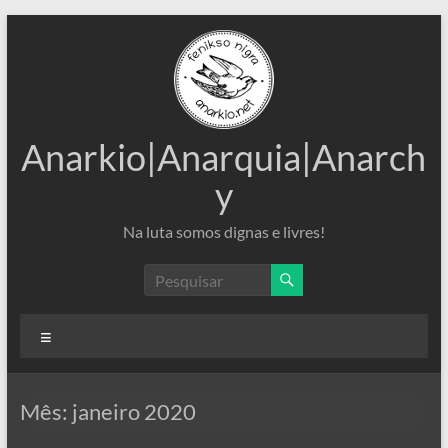
Pular
para
o
conteúdo
Anarkio|Anarquia|Anarch
y
Na luta somos dignas e livres!
Menu
Mês:
janeiro 2020