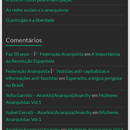
As redes sociais e o anarquismo
O princípio é a liberdade
Comentários
Faz 50 anos –
Federação Anarquista
em
A Importância
da Revolução Espanhola
Federação Anarquista
Notícias anti-capitalistas e
informações anti-fascistas
em
Esperanto, a língua perigosa
no Brasil
Sofia Garrido – Anarkio|Anarquia|Anarchy
em
Mulheres
Anarquistas Vol.1
Isabel Cerruti – Anarkio|Anarquia|Anarchy
em
Mulheres
Anarquistas Vol.1
Anarkio|Anarquia|Anarchy
em
Mulheres Anarquistas Vol.1