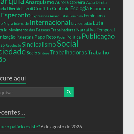
arquia
Anarquismo
Aurora Obreira
Ação Direta
Conflito
Ecologia
Controle
Economia
ada Libertária
Brasil
Esperanto
Feminismo
Expressões Anarquistas
Feminina
Internacional
Luta
Livros
so Nigra
Internacio
Lukto
ria
Narrativa Temporal
Movimento das Pessoas Trabalhadoras
Publicação
nização
Papo Reto
Palestina
Política
Poder
Social
Sindicalismo
xão
Revolução
ciedade
Trabalhadoras
Trabalho
Socio
Síntese
ão
cure aqui
ecentes…
ue o palácio existe?
6 de agosto de 2026