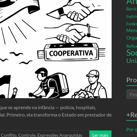
An
Barric
English
Fenik
Memó
Orga
Refle
So
Uni
Pro
e se aprende na infância — polícia, hospitais,
+R
al. Primeiro, ela transforma o Estado em prestador de
Por q
,
Conflito
,
Controle
,
Expressões Anarquistas
Ler mais