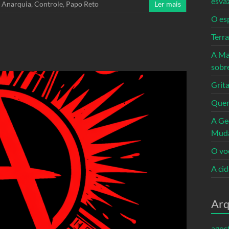
esva
,
Anarquia
,
Controle
,
Papo Reto
Ler mais
O es
Terr
A Ma
sobr
Grita
Quem
A Ge
Mud
O vo
A ci
Arq
agos