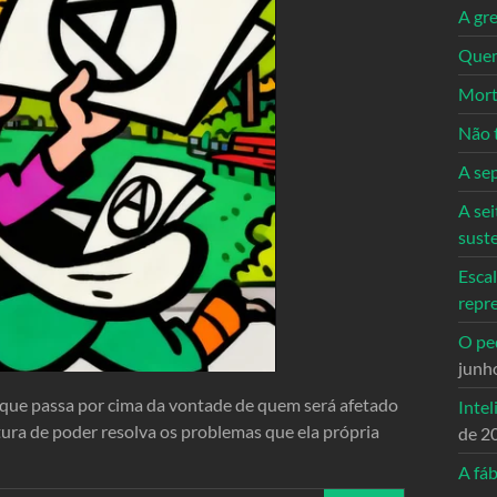
A gre
Quem
Mort
Não 
A se
A sei
sust
Escal
repr
O ped
junh
que passa por cima da vontade de quem será afetado
Intel
tura de poder resolva os problemas que ela própria
de 2
A fáb