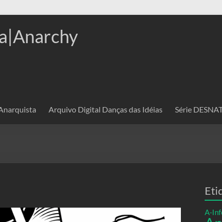
a|Anarchy
 Anarquista
Arquivo Digital Danças das Idéias
Série DESN
Eti
A-Inf