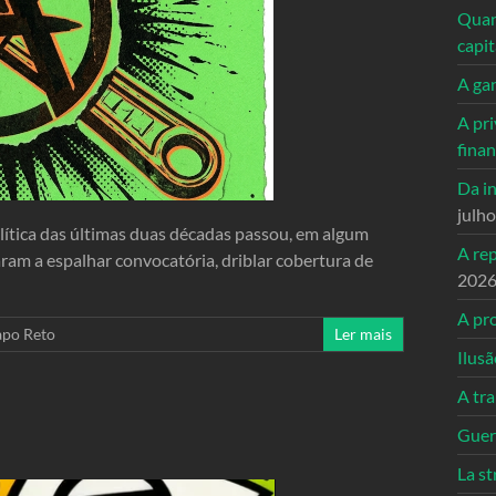
Quand
capi
A ga
A pri
fina
Da in
julh
lítica das últimas duas décadas passou, em algum
A re
ram a espalhar convocatória, driblar cobertura de
202
A pro
apo Reto
Ler mais
Ilusã
A tr
Guerr
La st