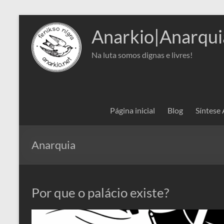
Pular
para
Anarkio|Anarqui
o
conteúdo
Na luta somos dignas e livres!
Página inicial
Blog
Síntese
Anarquia
Por que o palácio existe?