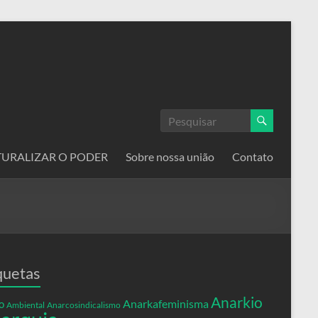
ATURALIZAR O PODER
Sobre nossa união
Contato
quetas
Anarkio
Anarkafeminisma
o
Ambiental
Anarcosindicalismo