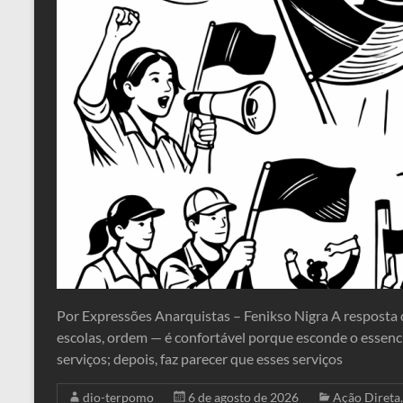
Por Expressões Anarquistas – Fenikso Nigra A resposta qu
escolas, ordem — é confortável porque esconde o essenci
serviços; depois, faz parecer que esses serviços
dio-terpomo
6 de agosto de 2026
Ação Direta