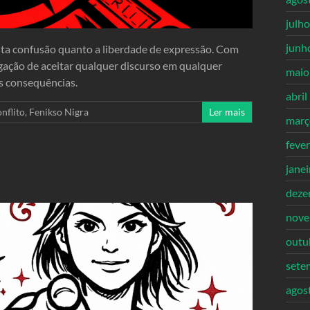
julh
junh
ta confusão quanto a liberdade de expressão. Com
igação de aceitar qualquer discurso em qualquer
maio
s consequências.
abril
nflito
,
Fenikso Nigra
Ler mais
març
feve
jane
deze
nove
outu
sete
agos