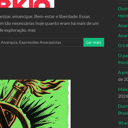
Divi
repr
nizar, emancipar. Bem-estar e liberdade. Essas
am tão necessárias hoje quanto eram há mais de um
Anarc
de exploração, mas
Anar
,
Anarquia
,
Expressões Anarquistas
Ler mais
O tri
O pa
front
A pre
de 2
Mais
202
Durr
Brasi
90 a