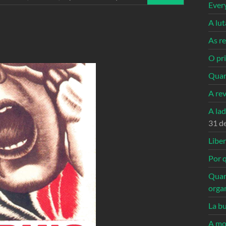
Ever
A lu
As re
O pri
Quan
A re
A la
31 d
Libe
Por q
Quan
orga
La bu
A mo