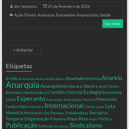
dio-terpomo
25 de fevereiro de 2026
Ação Direta
,
Anarquia
,
Expressões Anarquistas
,
Saúde
Ler mais
« Anterior
Etiquetas
Anarkio
Anarkafeminisma
A-Info
Ambiental
Anarcosindicalismo
Anarquia
Anarquismo
Aurora Obreira
Ação Direta
Conflito
Ecologia
Controle
Economia
Barricada Libertária
Brasil
Esperanto
Feminismo
Expressões Anarquistas
English
Feminina
Internacional
Luta
Livros
Fenikso Nigra
Internacio
Lukto
Memória
Narrativa
Movimento das Pessoas Trabalhadoras
Organização
Temporal
Papo Reto
Palestina
Política
Poder
Publicação
Sindicalismo
Reflexão
Revolução