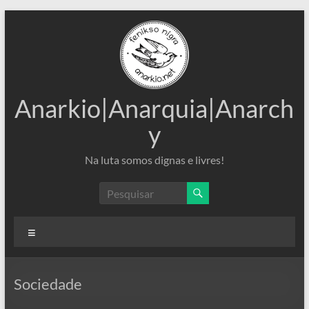
Pular
para
o
conteúdo
Anarkio|Anarquia|Anarch
y
Na luta somos dignas e livres!
Menu
Sociedade