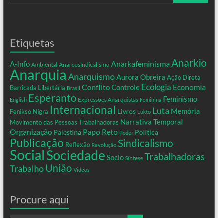
Etiquetas
Anarkio
Anarkafeminisma
A-Info
Ambiental
Anarcosindicalismo
Anarquia
Anarquismo
Aurora Obreira
Ação Direta
Conflito
Ecologia
Controle
Economia
Barricada Libertária
Brasil
Esperanto
Feminismo
Expressões Anarquistas
English
Feminina
Internacional
Luta
Memória
Livros
Fenikso Nigra
Lukto
Narrativa Temporal
Movimento das Pessoas Trabalhadoras
Organização
Papo Reto
Palestina
Política
Poder
Publicação
Sindicalismo
Reflexão
Revolução
Social
Sociedade
Trabalhadoras
Socio
Síntese
União
Trabalho
Videos
Procure aqui