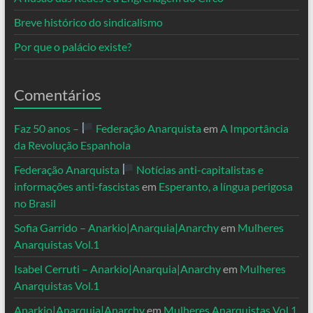
Breve histórico do sindicalismo
Por que o palácio existe?
Comentários
Faz 50 anos –
Federação Anarquista
em
A Importância
da Revolução Espanhola
Federação Anarquista
Notícias anti-capitalistas e
informações anti-fascistas
em
Esperanto, a língua perigosa
no Brasil
Sofia Garrido – Anarkio|Anarquia|Anarchy
em
Mulheres
Anarquistas Vol.1
Isabel Cerruti – Anarkio|Anarquia|Anarchy
em
Mulheres
Anarquistas Vol.1
Anarkio|Anarquia|Anarchy
em
Mulheres Anarquistas Vol.1