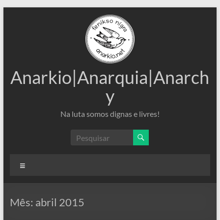
Pular
para
o
conteúdo
Anarkio|Anarquia|Anarch
y
Na luta somos dignas e livres!
Menu
Mês:
abril 2015