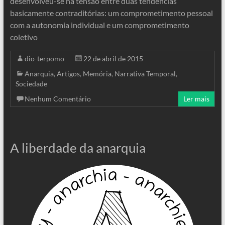
desenvolveu-se na tensão entre duas tendências
basicamente contraditórias: um comprometimento pessoal
com a autonomia individual e um comprometimento
coletivo
dio-terpomo
22 de abril de 2015
Anarquia
,
Artigos
,
Memória
,
Narrativa Temporal
,
Sociedade
Nenhum Comentário
Ler mais
A liberdade da anarquia