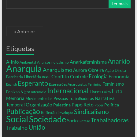
Ler mais
« Anterior
Etiquetas
Anarkio
Anarkafeminisma
A-Info
Ambiental
Anarcosindicalismo
Anarquia
Anarquismo
Aurora Obreira
Ação Direta
Conflito
Ecologia
Controle
Economia
Barricada Libertária
Brasil
Esperanto
Feminismo
Expressões Anarquistas
English
Feminina
Internacional
Luta
Livros
Fenikso Nigra
Internacio
Lukto
Memória
Narrativa
Movimento das Pessoas Trabalhadoras
Organização
Temporal
Papo Reto
Palestina
Política
Poder
Publicação
Sindicalismo
Reflexão
Revolução
Social
Sociedade
Trabalhadoras
Socio
Síntese
União
Trabalho