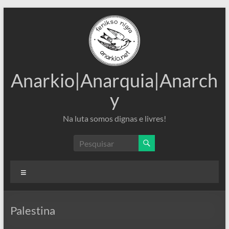
Pular
para
o
conteúdo
Anarkio|Anarquia|Anarch
y
Na luta somos dignas e livres!
Menu
Palestina