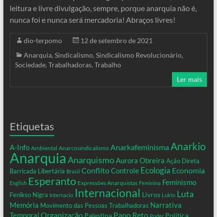
leitura e livre divulgação, sempre, porque anarquia não é,
nunca foi e nunca será mercadoria! Abraços livres!
dio-terpomo
12 de setembro de 2021
Anarquia
,
Sindicalismo
,
Sindicalismo Revolucionário
,
Sociedade
,
Trabalhadoras
,
Trabalho
Ler mais
Etiquetas
Anarkio
Anarkafeminisma
A-Info
Ambiental
Anarcosindicalismo
Anarquia
Anarquismo
Aurora Obreira
Ação Direta
Conflito
Ecologia
Controle
Economia
Barricada Libertária
Brasil
Esperanto
Feminismo
Expressões Anarquistas
English
Feminina
Internacional
Luta
Livros
Fenikso Nigra
Internacio
Lukto
Memória
Narrativa
Movimento das Pessoas Trabalhadoras
Organização
Temporal
Papo Reto
Palestina
Política
Poder