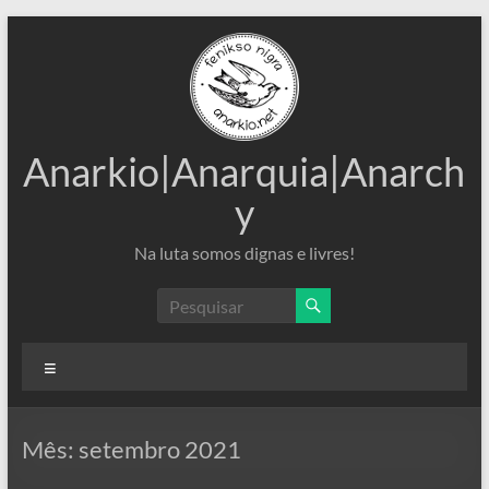
Pular
para
o
conteúdo
Anarkio|Anarquia|Anarch
y
Na luta somos dignas e livres!
Menu
Mês:
setembro 2021