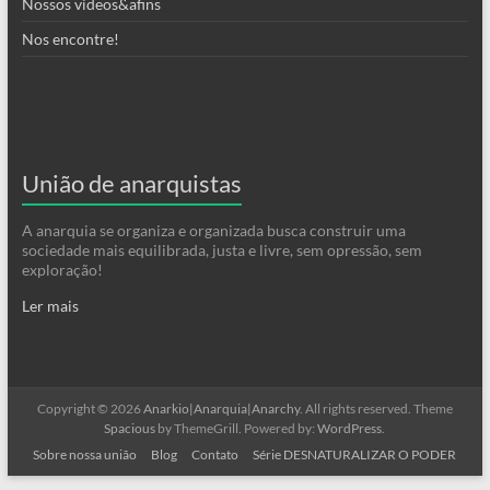
Nossos videos&afins
Nos encontre!
União de anarquistas
A anarquia se organiza e organizada busca construir uma
sociedade mais equilibrada, justa e livre, sem opressão, sem
exploração!
Ler mais
Copyright © 2026
Anarkio|Anarquia|Anarchy
. All rights reserved. Theme
Spacious
by ThemeGrill. Powered by:
WordPress
.
Sobre nossa união
Blog
Contato
Série DESNATURALIZAR O PODER