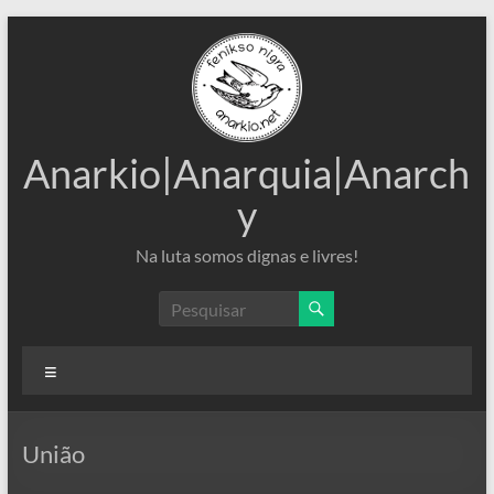
Pular
para
o
conteúdo
Anarkio|Anarquia|Anarch
y
Na luta somos dignas e livres!
Menu
União