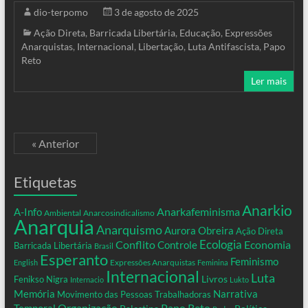
dio-terpomo
3 de agosto de 2025
Ação Direta
,
Barricada Libertária
,
Educação
,
Expressões
Anarquistas
,
Internacional
,
Libertação
,
Luta Antifascista
,
Papo
Reto
Ler mais
« Anterior
Etiquetas
Anarkio
Anarkafeminisma
A-Info
Ambiental
Anarcosindicalismo
Anarquia
Anarquismo
Aurora Obreira
Ação Direta
Conflito
Ecologia
Controle
Economia
Barricada Libertária
Brasil
Esperanto
Feminismo
Expressões Anarquistas
English
Feminina
Internacional
Luta
Livros
Fenikso Nigra
Internacio
Lukto
Memória
Narrativa
Movimento das Pessoas Trabalhadoras
Organização
Temporal
Papo Reto