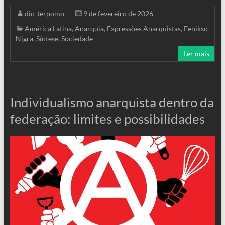
dio-terpomo
9 de fevereiro de 2026
América Latina
,
Anarquia
,
Expressões Anarquistas
,
Fenikso
Nigra
,
Síntese
,
Sociedade
Ler mais
Individualismo anarquista dentro da
federação: limites e possibilidades