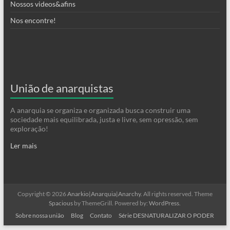
Nossos videos&afins
Nos encontre!
União de anarquistas
A anarquia se organiza e organizada busca construir uma
sociedade mais equilibrada, justa e livre, sem opressão, sem
exploração!
Ler mais
Copyright © 2026
Anarkio|Anarquia|Anarchy
. All rights reserved. Theme
Spacious
by ThemeGrill. Powered by:
WordPress
.
Sobre nossa união
Blog
Contato
Série DESNATURALIZAR O PODER