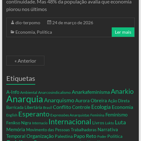
continuidade. Mas 48% da população avalia que economia
piorou nos últimos
dio-terpomo
24 de março de 2026
Economia
,
Política
Ler mais
« Anterior
Etiquetas
Anarkio
Anarkafeminisma
A-Info
Ambiental
Anarcosindicalismo
Anarquia
Anarquismo
Aurora Obreira
Ação Direta
Conflito
Ecologia
Controle
Economia
Barricada Libertária
Brasil
Esperanto
Feminismo
Expressões Anarquistas
English
Feminina
Internacional
Luta
Livros
Fenikso Nigra
Internacio
Lukto
Memória
Narrativa
Movimento das Pessoas Trabalhadoras
Organização
Temporal
Papo Reto
Palestina
Política
Poder