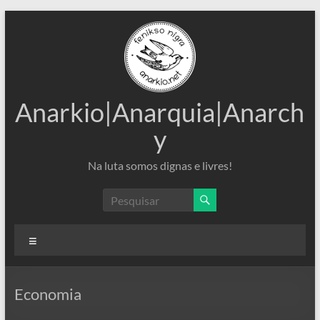
Pular
para
o
conteúdo
Anarkio|Anarquia|Anarch
y
Na luta somos dignas e livres!
Menu
Economia