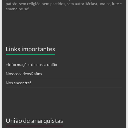
patrão, sem religião, sem partidos, sem autoritárias), una-se, lute e
emancipe-se!
Links importantes
+Informações de nossa união
Nossos videos&afins
Nos encontre!
União de anarquistas