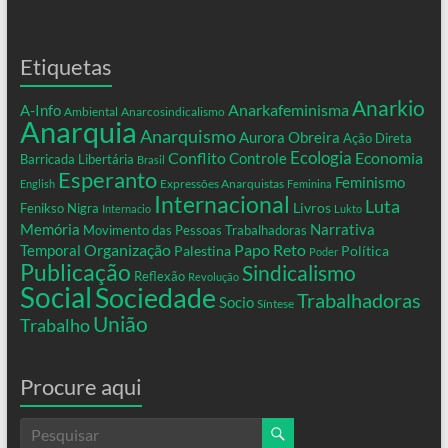
Etiquetas
Anarkio
Anarkafeminisma
A-Info
Ambiental
Anarcosindicalismo
Anarquia
Anarquismo
Aurora Obreira
Ação Direta
Conflito
Ecologia
Controle
Economia
Barricada Libertária
Brasil
Esperanto
Feminismo
Expressões Anarquistas
English
Feminina
Internacional
Luta
Livros
Fenikso Nigra
Internacio
Lukto
Memória
Narrativa
Movimento das Pessoas Trabalhadoras
Organização
Temporal
Papo Reto
Palestina
Política
Poder
Publicação
Sindicalismo
Reflexão
Revolução
Social
Sociedade
Trabalhadoras
Socio
Síntese
União
Trabalho
Procure aqui