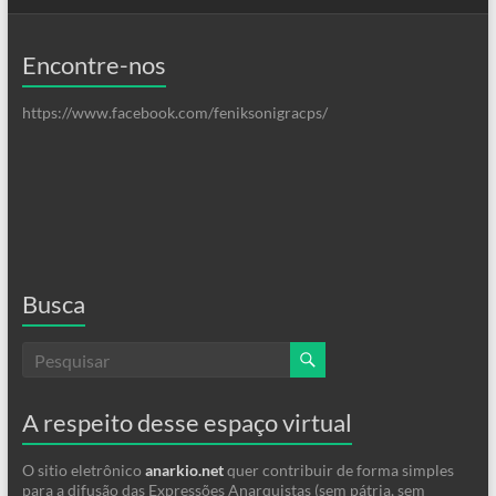
Encontre-nos
https://www.facebook.com/feniksonigracps/
Busca
A respeito desse espaço virtual
O sitio eletrônico
anarkio.net
quer contribuir de forma simples
para a difusão das Expressões Anarquistas (sem pátria, sem