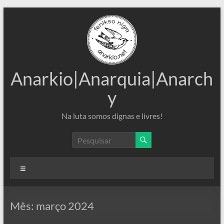
Pular
para
o
conteúdo
Anarkio|Anarquia|Anarch
y
Na luta somos dignas e livres!
Menu
Mês:
março 2024