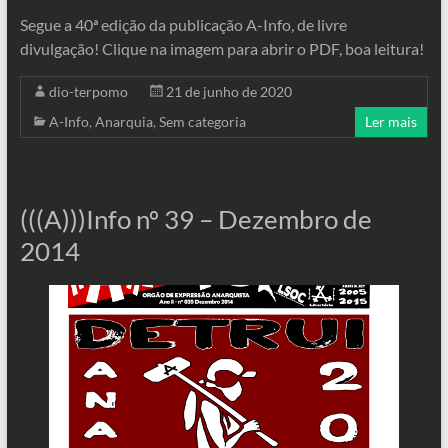
Segue a 40ª edição da publicação A-Info, de livre
divulgação! Clique na imagem para abrir o PDF, boa leitura!
dio-terpomo
21 de junho de 2020
A-Info
,
Anarquia
,
Sem categoria
Ler mais
(((A)))Info nº 39 – Dezembro de
2014