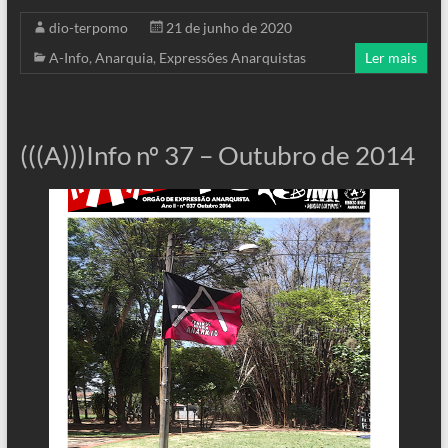
dio-terpomo
21 de junho de 2020
A-Info
,
Anarquia
,
Expressões Anarquistas
Ler mais
(((A)))Info nº 37 – Outubro de 2014