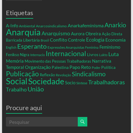
Etiquetas
Anarkio
Anarkafeminisma
A-Info
Ambiental
Anarcosindicalismo
Anarquia
Anarquismo
Aurora Obreira
Ação Direta
Conflito
Ecologia
Controle
Economia
Barricada Libertária
Brasil
Esperanto
Feminismo
Expressões Anarquistas
English
Feminina
Internacional
Luta
Livros
Fenikso Nigra
Internacio
Lukto
Memória
Narrativa
Movimento das Pessoas Trabalhadoras
Organização
Temporal
Papo Reto
Palestina
Política
Poder
Publicação
Sindicalismo
Reflexão
Revolução
Social
Sociedade
Trabalhadoras
Socio
Síntese
União
Trabalho
Procure aqui