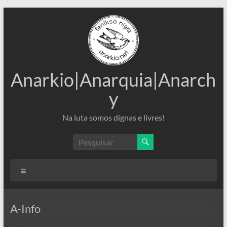
Pular
para
o
conteúdo
Anarkio|Anarquia|Anarch
y
Na luta somos dignas e livres!
Menu
A-Info