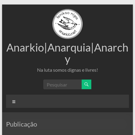
Pular
para
o
conteúdo
Anarkio|Anarquia|Anarch
y
Na luta somos dignas e livres!
Menu
Publicação