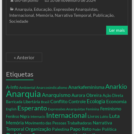
dio-terpomo
10 de novembro de 2024
Anarquia
,
Educação
,
Expressões Anarquistas
,
Internacional
,
Memória
,
Narrativa Temporal
,
Publicação
,
Sociedade
Ler mais
« Anterior
Etiquetas
Anarkio
Anarkafeminisma
A-Info
Ambiental
Anarcosindicalismo
Anarquia
Anarquismo
Aurora Obreira
Ação Direta
Conflito
Ecologia
Controle
Economia
Barricada Libertária
Brasil
Esperanto
Feminismo
Expressões Anarquistas
English
Feminina
Internacional
Luta
Livros
Fenikso Nigra
Internacio
Lukto
Memória
Narrativa
Movimento das Pessoas Trabalhadoras
Organização
Temporal
Papo Reto
Palestina
Política
Poder