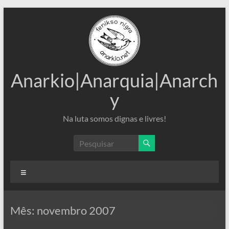
Pular
para
o
conteúdo
Anarkio|Anarquia|Anarch
y
Na luta somos dignas e livres!
Menu
Mês:
novembro 2007