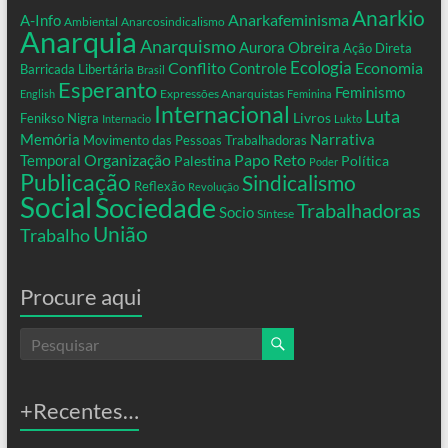
Anarkio
Anarkafeminisma
A-Info
Ambiental
Anarcosindicalismo
Anarquia
Anarquismo
Aurora Obreira
Ação Direta
Conflito
Ecologia
Controle
Economia
Barricada Libertária
Brasil
Esperanto
Feminismo
Expressões Anarquistas
English
Feminina
Internacional
Luta
Livros
Fenikso Nigra
Internacio
Lukto
Memória
Narrativa
Movimento das Pessoas Trabalhadoras
Organização
Temporal
Papo Reto
Palestina
Política
Poder
Publicação
Sindicalismo
Reflexão
Revolução
Social
Sociedade
Trabalhadoras
Socio
Síntese
União
Trabalho
Procure aqui
+Recentes…