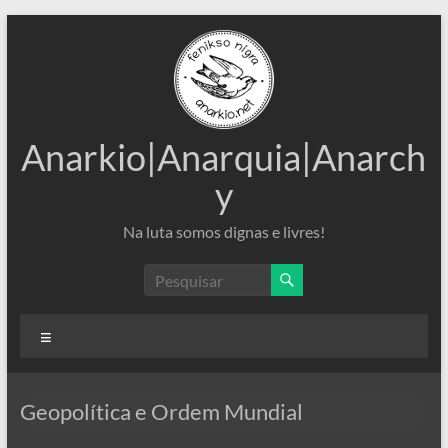
Pular
para
o
conteúdo
Anarkio|Anarquia|Anarch
y
Na luta somos dignas e livres!
Menu
Geopolítica e Ordem Mundial