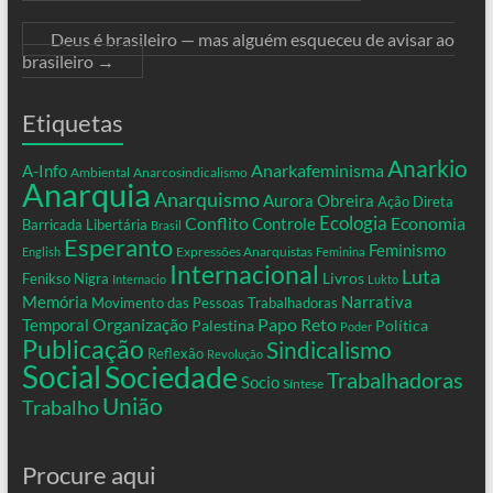
Deus é brasileiro — mas alguém esqueceu de avisar ao
brasileiro
→
Etiquetas
Anarkio
Anarkafeminisma
A-Info
Ambiental
Anarcosindicalismo
Anarquia
Anarquismo
Aurora Obreira
Ação Direta
Conflito
Ecologia
Controle
Economia
Barricada Libertária
Brasil
Esperanto
Feminismo
Expressões Anarquistas
English
Feminina
Internacional
Luta
Livros
Fenikso Nigra
Internacio
Lukto
Memória
Narrativa
Movimento das Pessoas Trabalhadoras
Organização
Temporal
Papo Reto
Palestina
Política
Poder
Publicação
Sindicalismo
Reflexão
Revolução
Social
Sociedade
Trabalhadoras
Socio
Síntese
União
Trabalho
Procure aqui