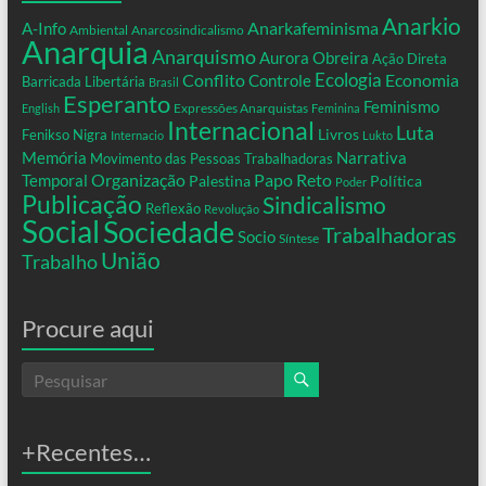
Anarkio
Anarkafeminisma
A-Info
Ambiental
Anarcosindicalismo
Anarquia
Anarquismo
Aurora Obreira
Ação Direta
Conflito
Ecologia
Controle
Economia
Barricada Libertária
Brasil
Esperanto
Feminismo
Expressões Anarquistas
English
Feminina
Internacional
Luta
Livros
Fenikso Nigra
Internacio
Lukto
Memória
Narrativa
Movimento das Pessoas Trabalhadoras
Organização
Temporal
Papo Reto
Palestina
Política
Poder
Publicação
Sindicalismo
Reflexão
Revolução
Social
Sociedade
Trabalhadoras
Socio
Síntese
União
Trabalho
Procure aqui
+Recentes…