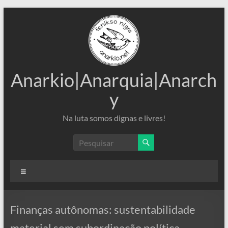
Pular
para
o
conteúdo
Anarkio|Anarquia|Anarch
y
Na luta somos dignas e livres!
Menu
Finanças autônomas: sustentabilidade
material sem subordinação política