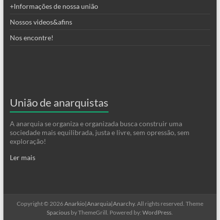
+Informações de nossa união
Nossos videos&afins
Nos encontre!
União de anarquistas
A anarquia se organiza e organizada busca construir uma
sociedade mais equilibrada, justa e livre, sem opressão, sem
exploração!
Ler mais
Copyright © 2026
Anarkio|Anarquia|Anarchy
. All rights reserved. Theme
Spacious
by ThemeGrill. Powered by:
WordPress
.