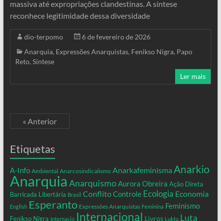
massiva até expropriações clandestinas. A síntese
reconhece legitimidade dessa diversidade
dio-terpomo
6 de fevereiro de 2026
Anarquia
,
Expressões Anarquistas
,
Fenikso Nigra
,
Papo
Reto
,
Síntese
Ler mais
« Anterior
Etiquetas
Anarkio
Anarkafeminisma
A-Info
Ambiental
Anarcosindicalismo
Anarquia
Anarquismo
Aurora Obreira
Ação Direta
Conflito
Ecologia
Controle
Economia
Barricada Libertária
Brasil
Esperanto
Feminismo
Expressões Anarquistas
English
Feminina
Internacional
Luta
Livros
Fenikso Nigra
Internacio
Lukto