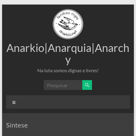
Pular
para
o
conteúdo
Anarkio|Anarquia|Anarch
y
Na luta somos dignas e livres!
Menu
Síntese