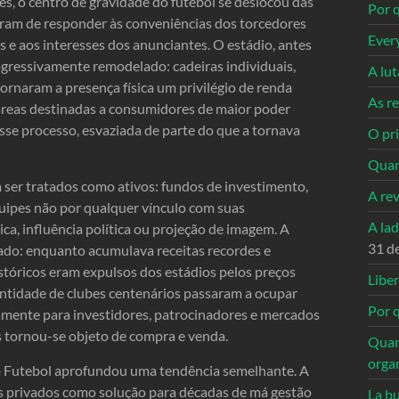
s, o centro de gravidade do futebol se deslocou das
Por q
xaram de responder às conveniências dos torcedores
Ever
 e aos interesses dos anunciantes. O estádio, antes
rogressivamente remodelado: cadeiras individuais,
A lu
ornaram a presença física um privilégio de renda
As re
 áreas destinadas a consumidores de maior poder
nesse processo, esvaziada de parte do que a tornava
O pri
Quan
a ser tratados como ativos: fundos de investimento,
A re
uipes não por qualquer vínculo com suas
A la
a, influência política ou projeção de imagem. A
31 d
ado: enquanto acumulava receitas recordes e
istóricos eram expulsos dos estádios pelos preços
Libe
ntidade de clubes centenários passaram a ocupar
Por q
iamente para investidores, patrocinadores e mercados
s tornou-se objeto de compra e venda.
Quan
orga
o Futebol aprofundou uma tendência semelhante. A
es privados como solução para décadas de má gestão
La bu