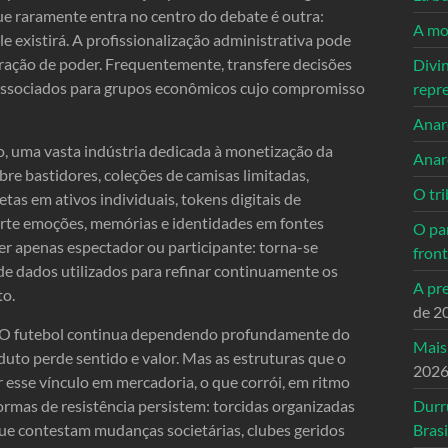
ue raramente entra no centro do debate é outra:
A mo
e existirá. A profissionalização administrativa pode
tração de poder. Frequentemente, transfere decisões
Divi
s associados para grupos econômicos cujo compromisso
repr
Anarc
, uma vasta indústria dedicada à monetização da
Anar
obre bastidores, coleções de camisas limitadas,
O tri
tas em ativos individuais, tokens digitais de
te emoções, memórias e identidades em fontes
O pa
er apenas espectador ou participante: torna-se
front
de dados utilizados para refinar continuamente os
A pre
to.
de 2
. O futebol continua dependendo profundamente do
Mais
duto perde sentido e valor. Mas as estruturas que o
202
esse vínculo em mercadoria, o que corrói, em ritmo
rmas de resistência persistem: torcidas organizadas
Durr
ue contestam mudanças societárias, clubes geridos
Brasi