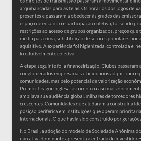
os direitos de transmissão passaram a movimentar bilhõe
arquibancadas para as telas. Os horários dos jogos dei
presentes e passaram a obedecer às grades das emissoras
espaço de encontro e participação coletiva, foi sendo p
restrições ao acesso de grupos organizados, preços que t
média para cima, substituição de setores populares por
aquisitivo. A experiência foi higienizada, controlada e, 
irredutivelmente coletiva.
A etapa seguinte foi a financeirização. Clubes passaram 
conglomerados empresariais e bilionários adquiriram eq
comunidades, mas pelo potencial de valorização econômic
Premier League inglesa se tornou o caso mais document
ampliava sua audiência global, milhares de torcedores h
crescentes. Comunidades que ajudaram a construir a ide
posição periférica em instituições que operam prioritar
internacionais. O que havia sido construído por geraçõe
No Brasil, a adoção do modelo de Sociedade Anônima d
narrativa dominante apresenta a entrada de investidor