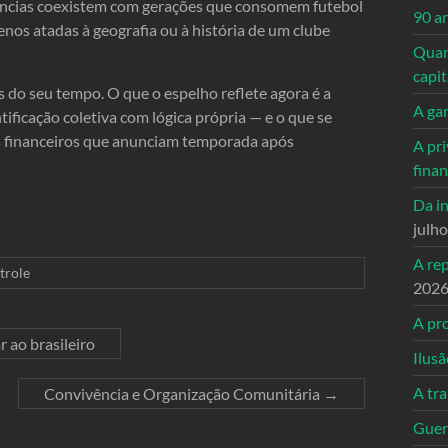
iências coexistem com gerações que consomem futebol
90 a
enos atadas à geografia ou à história de um clube
Quand
capi
 do seu tempo. O que o espelho reflete agora é a
A ga
ificação coletiva com lógica própria — e o que se
os financeiros que anunciam temporada após
A pri
fina
Da in
julh
A re
trole
202
A pro
 ao brasileiro
Ilusã
A tr
Convivência e Organização Comunitária
→
Guerr