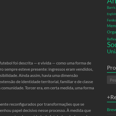
An
Barric
English
Fenik
Memó
Orga
Refle
So
Uni
 futebol foi descrita — e vivida — como uma forma de
Pro
iro sempre esteve presente: ingressos eram vendidos,
sibilidade. Ainda assim, havia uma dimensão
xtensão de identidade territorial, familiar e de classe
 comunidade. Torcer era, em certa medida, uma forma
+R
ente reconfigurados por transformações que se
Breve
penhou papel decisivo nesse processo. À medida que