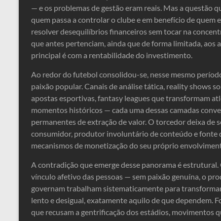
— e os problemas de gestão eram reais. Mas a questão q
quem passa a controlar o clube e em benefício de quem el
resolver desequilíbrios financeiros sem tocar na concen
que antes pertenciam, ainda que de forma limitada, ao
principal é com a rentabilidade do investimento.
Ao redor do futebol consolidou-se, nesse mesmo período
paixão popular. Canais de análise tática, reality shows s
apostas esportivas, fantasy leagues que transformam atle
momentos históricos — cada uma dessas camadas conver
permanentes de extração de valor. O torcedor deixa de s
consumidor, produtor involuntário de conteúdo e fonte 
mecanismos de monetização do seu próprio envolvimen
A contradição que emerge desse panorama é estrutural
vínculo afetivo das pessoas — sem paixão genuína, o pro
governam trabalham sistematicamente para transformar 
lento e desigual, exatamente aquilo de que dependem. Fo
que recusam a gentrificação dos estádios, movimentos q