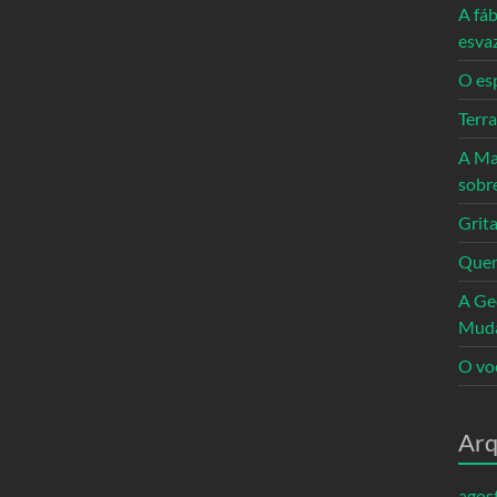
A fáb
esva
O es
Terr
A Ma
sobr
Grita
Quem
A Ge
Mud
O vo
Arq
agos