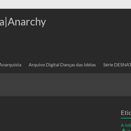
a|Anarchy
 Anarquista
Arquivo Digital Danças das Idéias
Série DESN
Eti
A-Inf