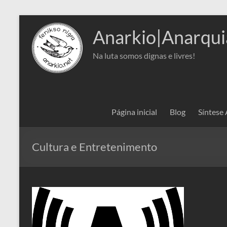
Pular
para
Anarkio|Anarqui
o
conteúdo
Na luta somos dignas e livres!
Página inicial
Blog
Síntese
Cultura e Entretenimento