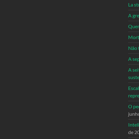
La st
A gre
Quem
Mort
Não 
A se
A sei
sust
Escal
repr
O ped
junh
Intel
de 2