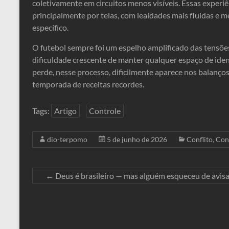
coletivamente em circuitos menos visíveis. Essas exper
principalmente por telas, com lealdades mais fluidas e m
específico.
O futebol sempre foi um espelho amplificado das tensões
dificuldade crescente de manter qualquer espaço de ident
perde, nesse processo, dificilmente aparece nos balanç
temporada de receitas recordes.
Tags:
Artigo
Controle
dio-terpomo
5 de junho de 2026
Conflito
,
Con
←
Deus é brasileiro — mas alguém esqueceu de avisar