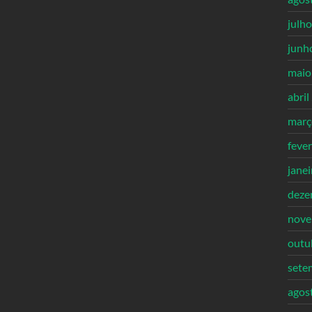
julh
junh
maio
abril
març
feve
jane
deze
nove
outu
sete
agos