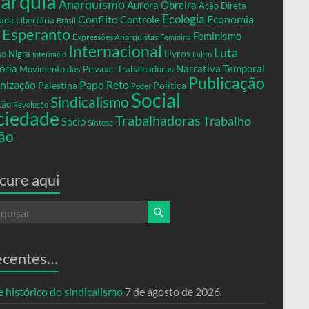
arquia
Anarquismo
Aurora Obreira
Ação Direta
Conflito
Ecologia
Controle
Economia
ada Libertária
Brasil
Esperanto
Feminismo
Expressões Anarquistas
Feminina
Internacional
Luta
Livros
so Nigra
Internacio
Lukto
ria
Narrativa Temporal
Movimento das Pessoas Trabalhadoras
Publicação
nização
Papo Reto
Palestina
Política
Poder
Social
Sindicalismo
xão
Revolução
ciedade
Trabalhadoras
Trabalho
Socio
Síntese
ão
cure aqui
ecentes…
 histórico do sindicalismo
7 de agosto de 2026