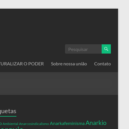
ATURALIZAR O PODER
Sobre nossa união
Contato
quetas
Anarkio
Anarkafeminisma
o
Ambiental
Anarcosindicalismo