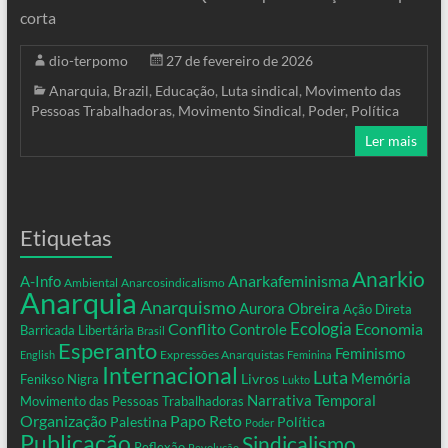
corta
dio-terpomo
27 de fevereiro de 2026
Anarquia
,
Brazil
,
Educação
,
Luta sindical
,
Movimento das
Pessoas Trabalhadoras
,
Movimento Sindical
,
Poder
,
Política
Ler mais
Etiquetas
Anarkio
Anarkafeminisma
A-Info
Ambiental
Anarcosindicalismo
Anarquia
Anarquismo
Aurora Obreira
Ação Direta
Conflito
Ecologia
Controle
Economia
Barricada Libertária
Brasil
Esperanto
Feminismo
Expressões Anarquistas
English
Feminina
Internacional
Luta
Memória
Livros
Fenikso Nigra
Lukto
Narrativa Temporal
Movimento das Pessoas Trabalhadoras
Organização
Papo Reto
Palestina
Política
Poder
Publicação
Sindicalismo
Reflexão
Revolução