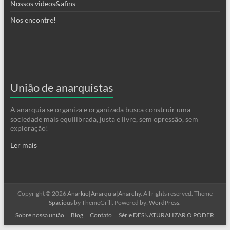
Nossos videos&afins
Nos encontre!
União de anarquistas
A anarquia se organiza e organizada busca construir uma
sociedade mais equilibrada, justa e livre, sem opressão, sem
exploração!
Ler mais
Copyright © 2026
Anarkio|Anarquia|Anarchy
. All rights reserved. Theme
Spacious
by ThemeGrill. Powered by:
WordPress
.
Sobre nossa união
Blog
Contato
Série DESNATURALIZAR O PODER