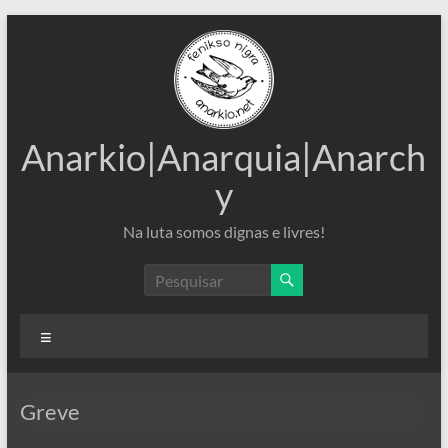
Pular
para
o
conteúdo
Anarkio|Anarquia|Anarch
y
Na luta somos dignas e livres!
Menu
Greve