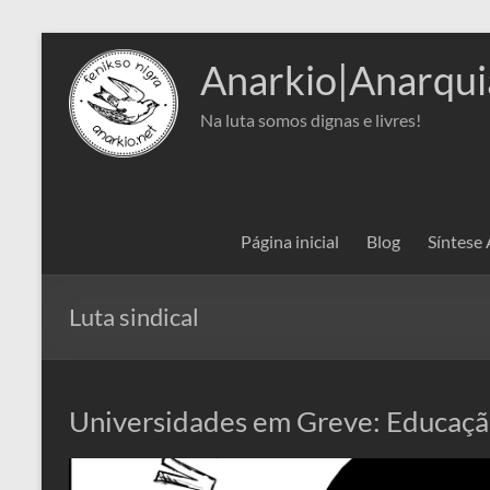
Pular
para
Anarkio|Anarqui
o
conteúdo
Na luta somos dignas e livres!
Página inicial
Blog
Síntese
Luta sindical
Universidades em Greve: Educaçã