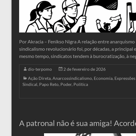
Por Akracia – Fenikso Nigra A relação entre anarquismo
sindicalismo revolucionário foi, por décadas, a principal
mesmo tempo, sindicatos tendem à burocratização, à ne
dio-terpomo
2 de fevereiro de 2026
Ação Direta
,
Anarcossindicalismo
,
Economia
,
Expressões
Sindical
,
Papo Reto
,
Poder
,
Política
A patronal não é sua amiga! Acor