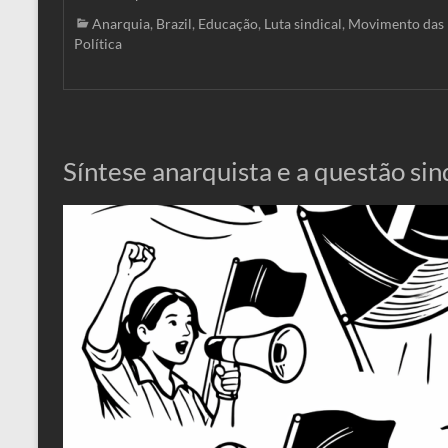
Anarquia
,
Brazil
,
Educação
,
Luta sindical
,
Movimento das 
Política
Síntese anarquista e a questão sin