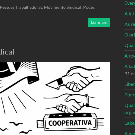
Ever
Pessoas Trabalhadoras
,
Movimento Sindical
,
Poder
,
A lu
Ler mais
As re
O pri
Quan
dical
A re
A la
31 d
Libe
Por q
Quan
orga
La bu
A mo