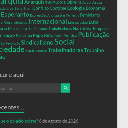
arquia
Anarquismo
Aurora Obreira
Ação Direta
Conflito
Ecologia
Controle
Economia
ada Libertária
Brasil
Esperanto
Feminismo
Expressões Anarquistas
Feminina
Internacional
Luta
Livros
so Nigra
Internacio
Lukto
ria
Narrativa Temporal
Movimento das Pessoas Trabalhadoras
Publicação
nização
Papo Reto
Palestina
Política
Poder
Social
Sindicalismo
xão
Revolução
ciedade
Trabalhadoras
Trabalho
Socio
Síntese
ão
cure aqui
ecentes…
ue o palácio existe?
6 de agosto de 2026