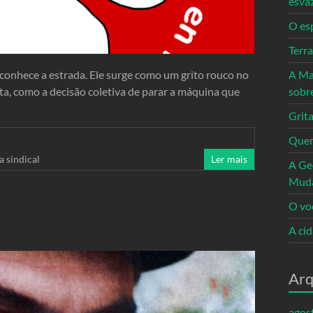
esva
O es
Terr
onhece a estrada. Ele surge como um grito rouco no
A Ma
ta, como a decisão coletiva de parar a máquina que
sobr
Grita
Quem
a sindical
Ler mais
A Ge
Mud
O vo
A ci
Arq
agos