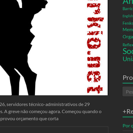
An
Barric
English
Fenik
Memó
Orga
Refle
So
Uni
Pro
26, servidores técnico-administrativos de 29
+R
ades. A greve não começou agora. Começou quando o
aprovou orçamento que corta
Por q