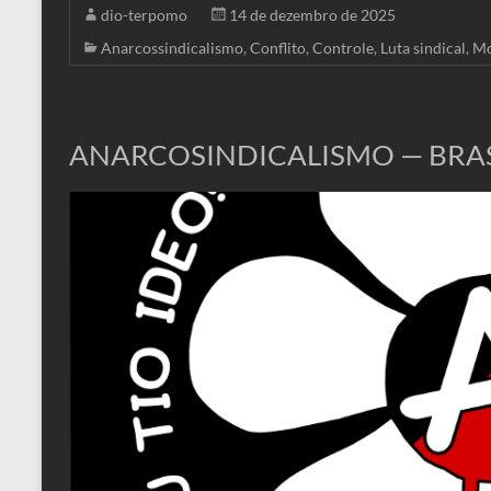
dio-terpomo
14 de dezembro de 2025
Anarcossindicalismo
,
Conflito
,
Controle
,
Luta sindical
,
Mo
ANARCOSINDICALISMO — BRASI