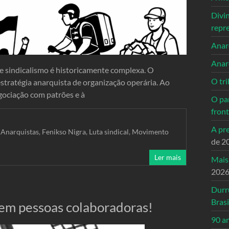
Divi
repr
Anarc
Anar
 e sindicalismo é historicamente complexa. O
O tri
 estratégia anarquista de organização operária. Ao
gociação com patrões e à
O pa
front
A pre
 Anarquistas
,
Fenikso Nigra
,
Luta sindical
,
Movimento
de 2
Ler mais
Mais
202
Durr
Brasi
dem pessoas colaboradoras!
90 a