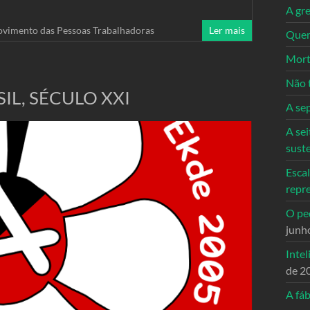
A gre
vimento das Pessoas Trabalhadoras
Ler mais
Quem
Mort
Não 
L, SÉCULO XXI
A se
A sei
sust
Escal
repr
O ped
junh
Intel
de 2
A fáb