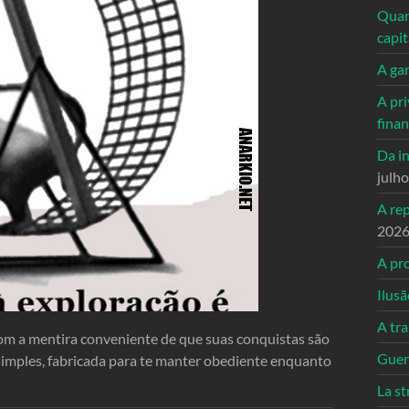
Quand
capi
A ga
A pri
fina
Da in
julh
A re
202
A pro
Ilusã
A tr
om a mentira conveniente de que suas conquistas são
Guerr
 simples, fabricada para te manter obediente enquanto
La st