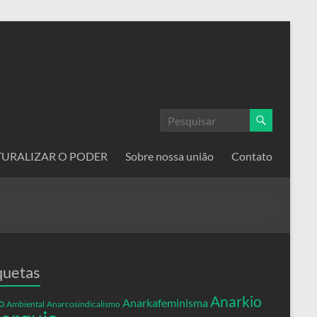
ATURALIZAR O PODER
Sobre nossa união
Contato
quetas
Anarkio
Anarkafeminisma
o
Ambiental
Anarcosindicalismo