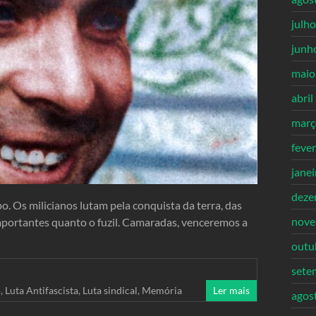
julh
junh
maio
abril
març
feve
jane
deze
 Os milicianos lutam pela conquista da terra, das
nove
 importantes quanto o fuzil. Camaradas, venceremos a
outu
sete
o
,
Luta Antifascista
,
Luta sindical
,
Memória
Ler mais
agos