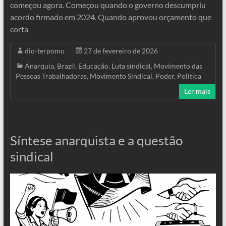
começou agora. Começou quando o governo descumpriu
acordo firmado em 2024. Quando aprovou orçamento que
corta
dio-terpomo
27 de fevereiro de 2026
Anarquia
,
Brazil
,
Educação
,
Luta sindical
,
Movimento das
Pessoas Trabalhadoras
,
Movimento Sindical
,
Poder
,
Política
Ler mais
Síntese anarquista e a questão
sindical