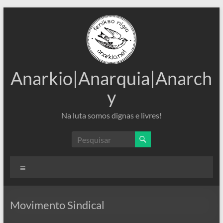
Pular
para
o
conteúdo
Anarkio|Anarquia|Anarch
y
Na luta somos dignas e livres!
Menu
Movimento Sindical