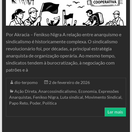
Por Akracia – Fenikso Nigra A relação entre anarquismo e
sindicalismo é historicamente complexa. O sindicalismo
revolucionário foi, por décadas, a principal estratégia
anarquista de organização operária. Ao mesmo tempo,
sindicatos tendem à burocratização, à negociação com
patrões e à
dio-terpomo
2 de fevereiro de 2026
Ação Direta
,
Anarcossindicalismo
,
Economia
,
Expressões
Anarquistas
,
Fenikso Nigra
,
Luta sindical
,
Movimento Sindical
,
Papo Reto
,
Poder
,
Política
Ler mais