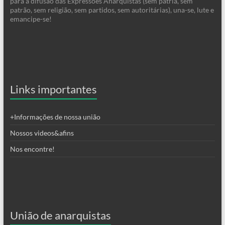
para a difusão das Expressões Anarquistas (sem pátria, sem
patrão, sem religião, sem partidos, sem autoritárias), una-se, lute e
emancipe-se!
Links importantes
+Informações de nossa união
Nossos videos&afins
Nos encontre!
União de anarquistas