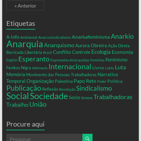
« Anterior
Etiquetas
Anarkio
Anarkafeminisma
A-Info
Ambiental
Anarcosindicalismo
Anarquia
Anarquismo
Aurora Obreira
Ação Direta
Conflito
Ecologia
Controle
Economia
Barricada Libertária
Brasil
Esperanto
Feminismo
Expressões Anarquistas
English
Feminina
Internacional
Luta
Livros
Fenikso Nigra
Internacio
Lukto
Memória
Narrativa
Movimento das Pessoas Trabalhadoras
Organização
Temporal
Papo Reto
Palestina
Política
Poder
Publicação
Sindicalismo
Reflexão
Revolução
Social
Sociedade
Trabalhadoras
Socio
Síntese
União
Trabalho
Procure aqui