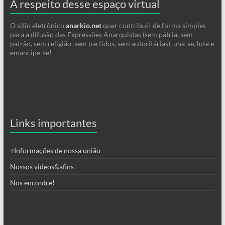
A respeito desse espaço virtual
O sitio eletrônico
anarkio.net
quer contribuir de forma simples
para a difusão das Expressões Anarquistas (sem pátria, sem
patrão, sem religião, sem partidos, sem autoritárias), una-se, lute e
emancipe-se!
Links importantes
+Informações de nossa união
Nossos videos&afins
Nos encontre!