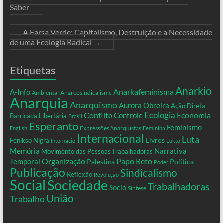
Saber
A Farsa Verde: Capitalismo, Destruição e a Necessidade
de uma Ecologia Radical
→
Etiquetas
Anarkio
Anarkafeminisma
A-Info
Ambiental
Anarcosindicalismo
Anarquia
Anarquismo
Aurora Obreira
Ação Direta
Conflito
Ecologia
Controle
Economia
Barricada Libertária
Brasil
Esperanto
Feminismo
Expressões Anarquistas
English
Feminina
Internacional
Luta
Livros
Fenikso Nigra
Internacio
Lukto
Memória
Narrativa
Movimento das Pessoas Trabalhadoras
Organização
Temporal
Papo Reto
Palestina
Política
Poder
Publicação
Sindicalismo
Reflexão
Revolução
Social
Sociedade
Trabalhadoras
Socio
Síntese
União
Trabalho