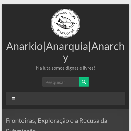
Pular
para
o
conteúdo
Anarkio|Anarquia|Anarch
y
Na luta somos dignas e livres!
Menu
Fronteiras, Exploração e a Recusa da
Submissão