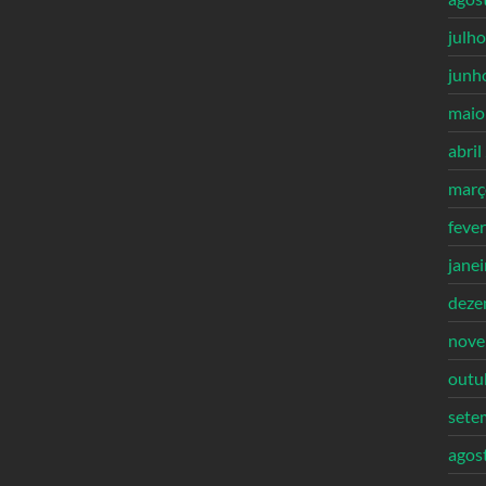
julh
junh
maio
abril
març
feve
jane
deze
nove
outu
sete
agos