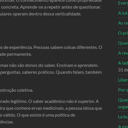
Ever
 concreta. Aprende-se a repetir antes de questionar.
A lu
ulares operam dentro dessa verticalidade.
As re
O pri
Quan
as de experiência. Pessoas sabem coisas diferentes. O
A re
dade permanente.
A la
mas não são donos do saber. Ensinam e aprendem.
31 d
, perguntas, saberes práticos. Quando falam, também
Libe
Por q
nstrução coletiva.
Quan
rado legítimo. O saber acadêmico não é superior. A
orga
ra que conhece ervas medicinais, a pessoa idosa que
válido. O que existe é uma política de
La bu
iências.
A mo