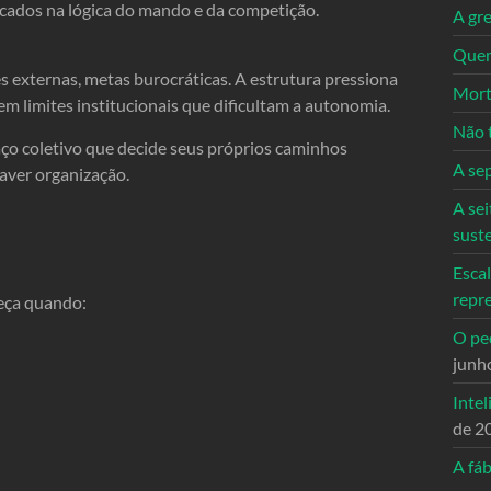
ucados na lógica do mando e da competição.
A gre
Quem
es externas, metas burocráticas. A estrutura pressiona
Mort
m limites institucionais que dificultam a autonomia.
Não 
ço coletivo que decide seus próprios caminhos
A se
haver organização.
A sei
sust
Escal
repr
eça quando:
O ped
junh
Intel
de 2
A fáb