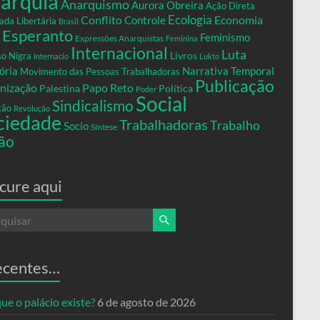
arquia
Anarquismo
Aurora Obreira
Ação Direta
Conflito
Ecologia
Controle
Economia
ada Libertária
Brasil
Esperanto
Feminismo
Expressões Anarquistas
Feminina
Internacional
Luta
Livros
so Nigra
Internacio
Lukto
ria
Narrativa Temporal
Movimento das Pessoas Trabalhadoras
Publicação
nização
Papo Reto
Palestina
Política
Poder
Social
Sindicalismo
xão
Revolução
ciedade
Trabalhadoras
Trabalho
Socio
Síntese
ão
cure aqui
ecentes…
ue o palácio existe?
6 de agosto de 2026