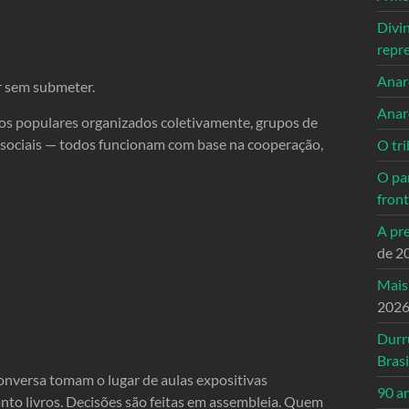
Divi
repr
Anarc
r sem submeter.
Anar
hos populares organizados coletivamente, grupos de
sociais — todos funcionam com base na cooperação,
O tri
O pa
front
A pre
de 2
Mais
202
Durr
Brasi
nversa tomam o lugar de aulas expositivas
90 a
anto livros. Decisões são feitas em assembleia. Quem