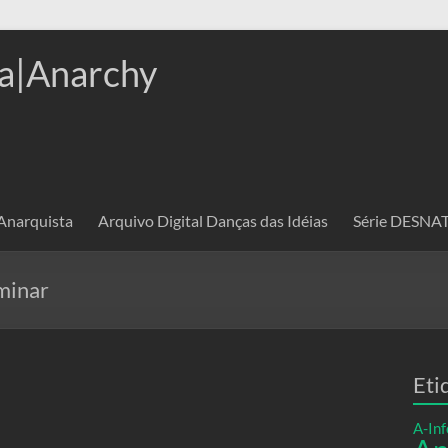
a|Anarchy
 Anarquista
Arquivo Digital Danças das Idéias
Série DESN
minar
Eti
A-Inf