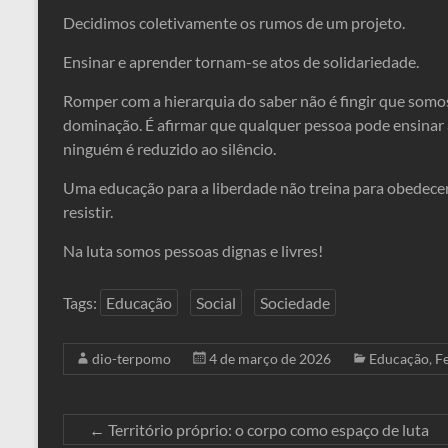
Decidimos coletivamente os rumos de um projeto.
Ensinar e aprender tornam-se atos de solidariedade.
Romper com a hierarquia do saber não é fingir que somos
dominação. É afirmar que qualquer pessoa pode ensinar a
ninguém é reduzido ao silêncio.
Uma educação para a liberdade não treina para obedecer.
resistir.
Na luta somos pessoas dignas e livres!
Tags:
Educação
Social
Sociedade
dio-terpomo
4 de março de 2026
Educação
,
F
←
Território próprio: o corpo como espaço de luta