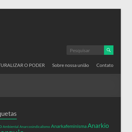
ATURALIZAR O PODER
Sobre nossa união
Contato
quetas
Anarkio
Anarkafeminisma
o
Ambiental
Anarcosindicalismo