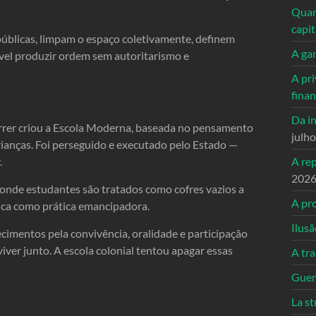
Quand
capi
úblicas, limpam o espaço coletivamente, definem
A ga
el produzir ordem sem autoritarismo e
A pri
fina
Da in
Ferrer criou a Escola Moderna, baseada no pensamento
julh
crianças. Foi perseguido e executado pelo Estado —
.
A re
202
, onde estudantes são tratados como cofres vazios a
A pro
tica como prática emancipadora.
Ilusã
cimentos pela convivência, oralidade e participação
iver junto. A escola colonial tentou apagar essas
A tr
Guerr
La st