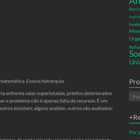
An
Barric
English
Fenik
Memó
Orga
Refle
So
Uni
Pro
matemática. Ensina hierarquia.
a enfrenta salas superlotadas, prédios deteriorados
 o problema não é apenas falta de recursos. É um
utros escutam; alguns avaliam, outros são avaliados;
+R
Por q
distintas. O conhecimento aparece como propriedade