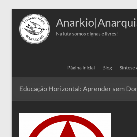
Pular
para
Anarkio|Anarqui
o
conteúdo
Na luta somos dignas e livres!
Página inicial
Blog
Síntese
Educação Horizontal: Aprender sem Do