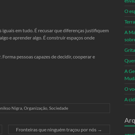
esva
O es
Terr
 iguais em tudo. É recusar que diferenças justifiquem
A Ma
lgo e aprender algo. É construir espaços onde
sobr
Grita
 Forma pessoas capazes de decidir, cooperar e
Quem
A Ge
Mud
O vo
A ci
enikso Nigra
,
Organização
,
Sociedade
Arq
Fronteiras que ninguém traçou por nós
→
agos