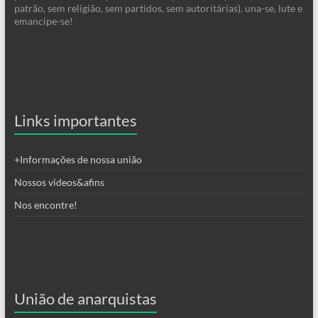
patrão, sem religião, sem partidos, sem autoritárias), una-se, lute e
emancipe-se!
Links importantes
+Informações de nossa união
Nossos videos&afins
Nos encontre!
União de anarquistas