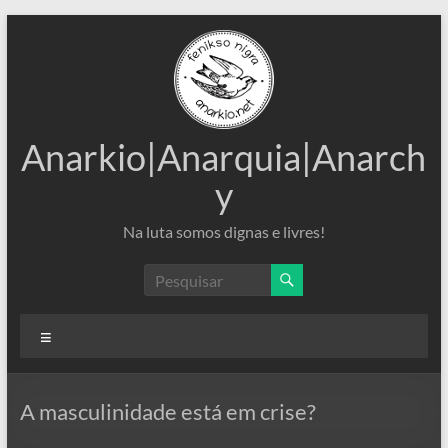
Pular
para
o
conteúdo
Anarkio|Anarquia|Anarch
y
Na luta somos dignas e livres!
Menu
A masculinidade está em crise?