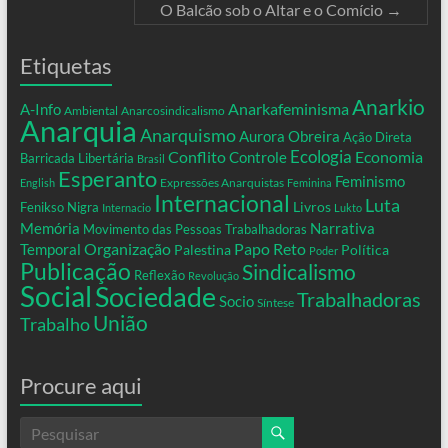
O Balcão sob o Altar e o Comício
→
Etiquetas
Anarkio
Anarkafeminisma
A-Info
Ambiental
Anarcosindicalismo
Anarquia
Anarquismo
Aurora Obreira
Ação Direta
Conflito
Ecologia
Controle
Economia
Barricada Libertária
Brasil
Esperanto
Feminismo
Expressões Anarquistas
English
Feminina
Internacional
Luta
Livros
Fenikso Nigra
Internacio
Lukto
Memória
Narrativa
Movimento das Pessoas Trabalhadoras
Organização
Temporal
Papo Reto
Palestina
Política
Poder
Publicação
Sindicalismo
Reflexão
Revolução
Social
Sociedade
Trabalhadoras
Socio
Síntese
União
Trabalho
Procure aqui