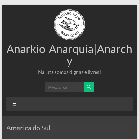
Pular
para
o
conteúdo
Anarkio|Anarquia|Anarch
y
Na luta somos dignas e livres!
Menu
America do Sul