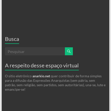
Busca
A respeito desse espaço virtual
O sitio eletrônico
anarkio.net
quer contribuir de forma simples
para a difusão das Expressões Anarquistas (sem pátria, sem
patrão, sem religião, sem partidos, sem autoritárias), una-se, lute e
emancipe-se!