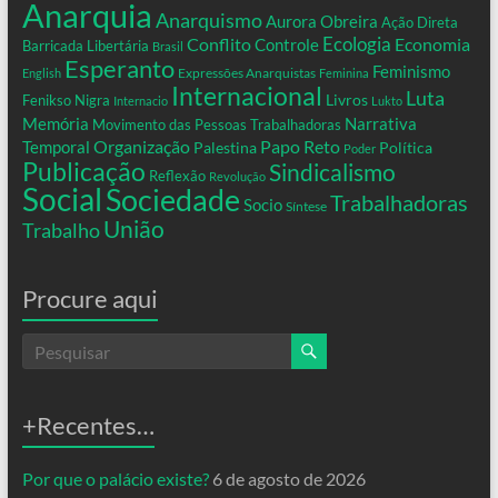
Anarquia
Anarquismo
Aurora Obreira
Ação Direta
Conflito
Ecologia
Controle
Economia
Barricada Libertária
Brasil
Esperanto
Feminismo
Expressões Anarquistas
English
Feminina
Internacional
Luta
Livros
Fenikso Nigra
Internacio
Lukto
Memória
Narrativa
Movimento das Pessoas Trabalhadoras
Organização
Temporal
Papo Reto
Palestina
Política
Poder
Publicação
Sindicalismo
Reflexão
Revolução
Social
Sociedade
Trabalhadoras
Socio
Síntese
União
Trabalho
Procure aqui
+Recentes…
Por que o palácio existe?
6 de agosto de 2026