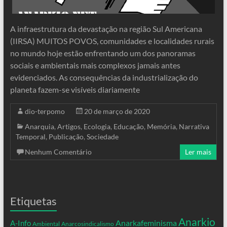
A infraestrutura da devastação na região Sul Americana
(IIRSA) MUITOS POVOS, comunidades e localidades rurais
no mundo hoje estão enfrentando um dos panoramas
sociais e ambientais mais complexos jamais antes
evidenciados. As consequências da industrialização do
planeta fazem-se visíveis diariamente
dio-terpomo
20 de março de 2020
Anarquia
,
Artigos
,
Ecologia
,
Educação
,
Memória
,
Narrativa
Temporal
,
Publicação
,
Sociedade
Nenhum Comentário
Ler mais
Etiquetas
Anarkio
Anarkafeminisma
A-Info
Ambiental
Anarcosindicalismo