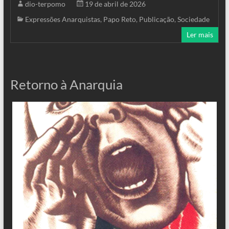
dio-terpomo
19 de abril de 2026
Expressões Anarquistas
,
Papo Reto
,
Publicação
,
Sociedade
Ler mais
Retorno à Anarquia