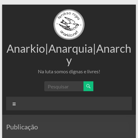
Pular
para
o
conteúdo
Anarkio|Anarquia|Anarch
y
Na luta somos dignas e livres!
Menu
Publicação