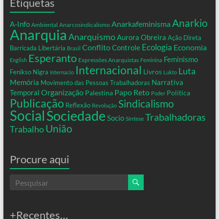
Etiquetas
Anarkio
Anarkafeminisma
A-Info
Ambiental
Anarcosindicalismo
Anarquia
Anarquismo
Aurora Obreira
Ação Direta
Conflito
Ecologia
Controle
Economia
Barricada Libertária
Brasil
Esperanto
Feminismo
Expressões Anarquistas
English
Feminina
Internacional
Luta
Livros
Fenikso Nigra
Internacio
Lukto
Memória
Narrativa
Movimento das Pessoas Trabalhadoras
Organização
Temporal
Papo Reto
Palestina
Política
Poder
Publicação
Sindicalismo
Reflexão
Revolução
Social
Sociedade
Trabalhadoras
Socio
Síntese
União
Trabalho
Procure aqui
+Recentes…