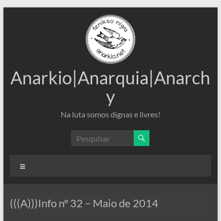
Pular
para
o
conteúdo
Anarkio|Anarquia|Anarch
y
Na luta somos dignas e livres!
Menu
(((A)))Info nº 32 – Maio de 2014