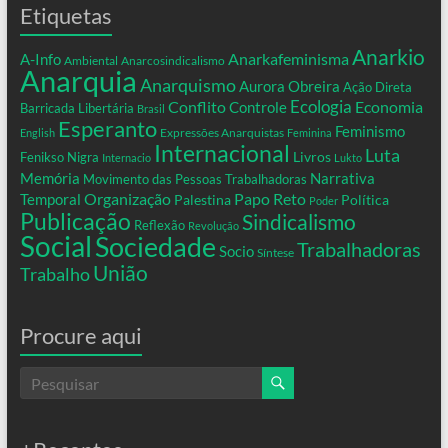
Etiquetas
Anarkio
Anarkafeminisma
A-Info
Ambiental
Anarcosindicalismo
Anarquia
Anarquismo
Aurora Obreira
Ação Direta
Conflito
Ecologia
Controle
Economia
Barricada Libertária
Brasil
Esperanto
Feminismo
Expressões Anarquistas
English
Feminina
Internacional
Luta
Livros
Fenikso Nigra
Internacio
Lukto
Memória
Narrativa
Movimento das Pessoas Trabalhadoras
Organização
Temporal
Papo Reto
Palestina
Política
Poder
Publicação
Sindicalismo
Reflexão
Revolução
Social
Sociedade
Trabalhadoras
Socio
Síntese
União
Trabalho
Procure aqui