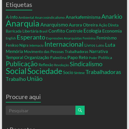
Etiquetas
Anarkio
Anarkafeminisma
A-Info
Ambiental
Anarcosindicalismo
Anarquia
Anarquismo
Aurora Obreira
Ação Direta
Conflito
Ecologia
Controle
Economia
Barricada Libertária
Brasil
Esperanto
Feminismo
Expressões Anarquistas
English
Feminina
Internacional
Luta
Livros
Fenikso Nigra
Internacio
Lukto
Memória
Narrativa
Movimento das Pessoas Trabalhadoras
Organização
Temporal
Papo Reto
Palestina
Política
Poder
Publicação
Sindicalismo
Reflexão
Revolução
Social
Sociedade
Trabalhadoras
Socio
Síntese
União
Trabalho
Procure aqui