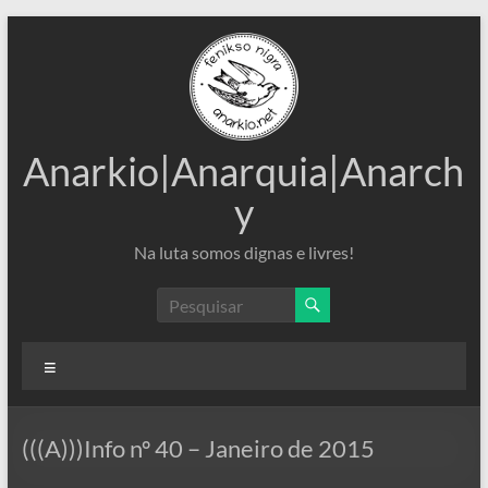
Pular
para
o
conteúdo
Anarkio|Anarquia|Anarch
y
Na luta somos dignas e livres!
Menu
(((A)))Info nº 40 – Janeiro de 2015