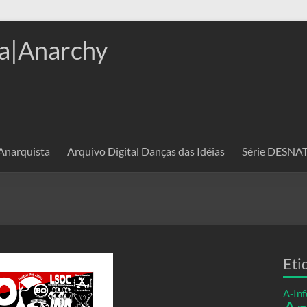
a|Anarchy
 Anarquista
Arquivo Digital Danças das Idéias
Série DESN
Eti
A-Inf