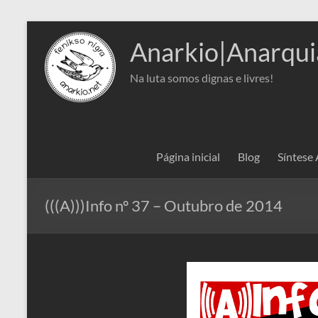
Pular
para
Anarkio|Anarqui
o
conteúdo
Na luta somos dignas e livres!
Página inicial
Blog
Síntese
(((A)))Info nº 37 – Outubro de 2014