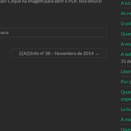
ção! Clique na imagem para abrir o PDF, boa leitura!
A lu
As re
O pri
quia
Quan
A re
(((A)))Info nº 38 – Novembro de 2014
→
A la
31 d
Libe
Por q
Quan
orga
La bu
A mo
Divi