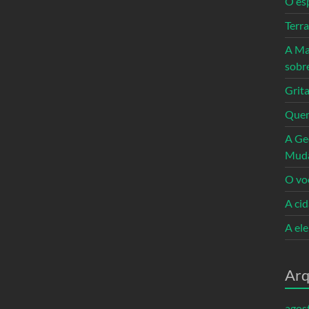
O es
Terr
A Ma
sobr
Grita
Quem
A Ge
Mud
O vo
A ci
A el
Arq
agos