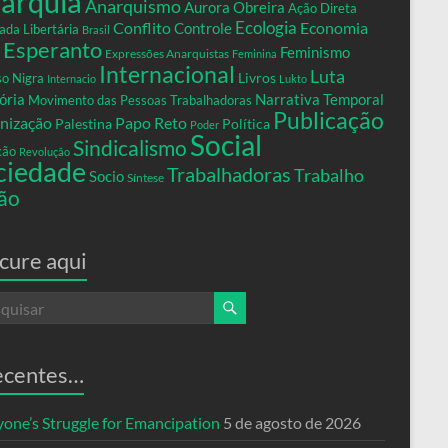
arquia
Anarquismo
Aurora Obreira
Ação Direta
Conflito
Ecologia
Controle
Economia
ada Libertária
Brasil
Esperanto
Feminismo
Expressões Anarquistas
Feminina
Internacional
Luta
Livros
so Nigra
Internacio
Lukto
ria
Narrativa Temporal
Movimento das Pessoas Trabalhadoras
Publicação
nização
Papo Reto
Palestina
Política
Poder
Social
Sindicalismo
xão
Revolução
ciedade
Trabalhadoras
Trabalho
Socio
Síntese
ão
cure aqui
ecentes…
yone’s Struggle for Emancipation
5 de agosto de 2026