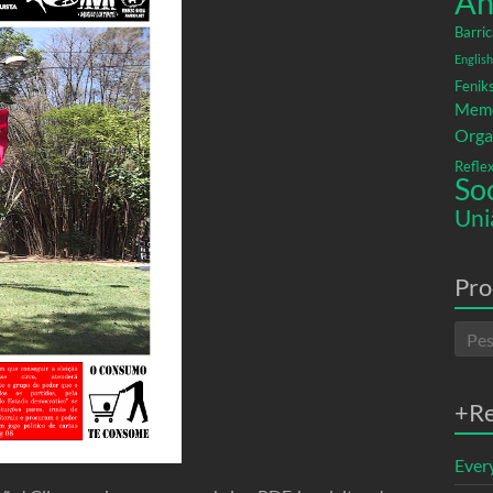
An
Barric
English
Fenik
Memó
Orga
Refle
So
Uni
Pro
+R
Ever