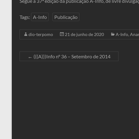
Segue a 37ª edição da publicação A-Info, de livre divulga
Tags:
A-Info
Publicação
dio-terpomo
21 de junho de 2020
A-Info
,
Anar
←
(((A)))Info nº 36 – Setembro de 2014