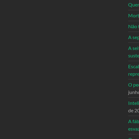
Quem
Mort
Não 
A se
A sei
sust
Escal
repr
O ped
junh
Intel
de 2
A fáb
esva