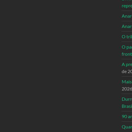
repr
Anarc
Anar
O tri
O pa
front
A pre
de 2
Mais
202
Durr
Brasi
90 a
Quand