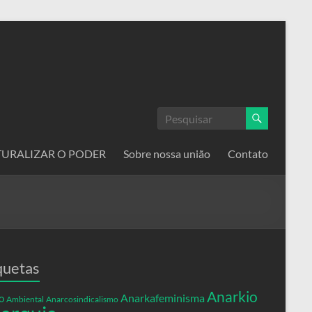
ATURALIZAR O PODER
Sobre nossa união
Contato
quetas
Anarkio
Anarkafeminisma
o
Ambiental
Anarcosindicalismo