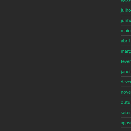
julh
junh
maio
abril
març
feve
jane
deze
nove
outu
sete
agos