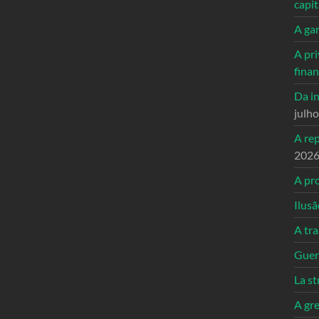
capi
A ga
A pri
fina
Da in
julh
A re
202
A pro
Ilusã
A tr
Guerr
La st
A gre