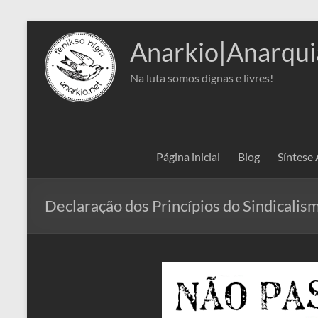
Pular
para
Anarkio|Anarqui
o
conteúdo
Na luta somos dignas e livres!
Página inicial
Blog
Síntese
Declaração dos Princípios do Sindicalis