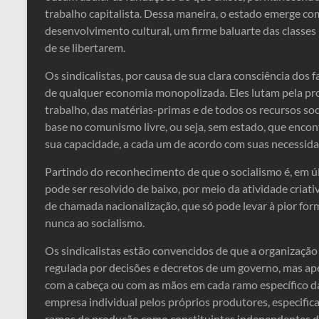
trabalho capitalista. Dessa maneira, o estado emerge c
desenvolvimento cultural, um firme baluarte das classes 
de se libertarem.
Os sindicalistas, por causa de sua clara consciência dos f
de qualquer economia monopolizada. Eles lutam pela pro
trabalho, das matérias-primas e de todos os recursos so
base no comunismo livre, ou seja, sem estado, que enco
sua capacidade, a cada um de acordo com suas necessida
Partindo do reconhecimento de que o socialismo é, em últ
pode ser resolvido de baixo, por meio da atividade criat
de chamada nacionalização, que só pode levar à pior for
nunca ao socialismo.
Os sindicalistas estão convencidos de que a organizaçã
regulada por decisões e decretos de um governo, mas ap
com a cabeça ou com as mãos em cada ramo específico d
empresa individual pelos próprios produtores, especific
ramos de produção como constituintes independentes 