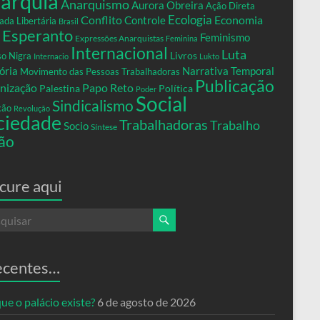
arquia
Anarquismo
Aurora Obreira
Ação Direta
Conflito
Ecologia
Controle
Economia
ada Libertária
Brasil
Esperanto
Feminismo
Expressões Anarquistas
Feminina
Internacional
Luta
Livros
so Nigra
Internacio
Lukto
ria
Narrativa Temporal
Movimento das Pessoas Trabalhadoras
Publicação
nização
Papo Reto
Palestina
Política
Poder
Social
Sindicalismo
xão
Revolução
ciedade
Trabalhadoras
Trabalho
Socio
Síntese
ão
cure aqui
ecentes…
ue o palácio existe?
6 de agosto de 2026