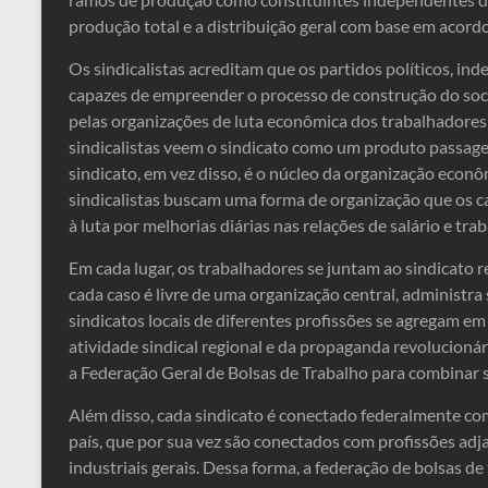
produção total e a distribuição geral com base em acord
Os sindicalistas acreditam que os partidos políticos, in
capazes de empreender o processo de construção do soci
pelas organizações de luta econômica dos trabalhadores
sindicalistas veem o sindicato como um produto passagei
sindicato, em vez disso, é o núcleo da organização econômi
sindicalistas buscam uma forma de organização que os cap
à luta por melhorias diárias nas relações de salário e trab
Em cada lugar, os trabalhadores se juntam ao sindicato r
cada caso é livre de uma organização central, administr
sindicatos locais de diferentes profissões se agregam em
atividade sindical regional e da propaganda revolucioná
a Federação Geral de Bolsas de Trabalho para combinar
Além disso, cada sindicato é conectado federalmente co
país, que por sua vez são conectados com profissões ad
industriais gerais. Dessa forma, a federação de bolsas de