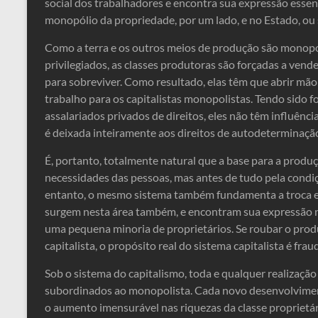
social dos trabalhadores e encontra sua expressão essen
monopólio da propriedade, por um lado, e no Estado, ou 
Como a terra e os outros meios de produção são monopo
privilegiados, as classes produtoras são forçadas a vende
para sobreviver. Como resultado, elas têm que abrir mão
trabalho para os capitalistas monopolistas. Tendo sido 
assalariados privados de direitos, eles não têm influênc
é deixada inteiramente aos direitos de autodeterminação 
É, portanto, totalmente natural que a base para a produ
necessidades das pessoas, mas antes de tudo pela cond
entanto, o mesmo sistema também fundamenta a troca e
surgem nesta área também, e encontram sua expressão n
uma pequena minoria de proprietários. Se roubar o prod
capitalista, o propósito real do sistema capitalista é fra
Sob o sistema do capitalismo, toda e qualquer realizaçã
subordinados ao monopolista. Cada novo desenvolvimento
o aumento imensurável nas riquezas da classe proprietár