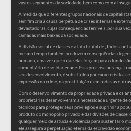
vastos segmentos da sociedade, bem como com a insegur
À medida que diferentes grupos nacionais de capitalista
sem fim cria a causa perpétua de crises internas e exte
devastadoras, cujas consequências terríveis, por sua ve
camadas mais baixas da sociedade.
A divisão social de classes e a luta brutal de „todos contr
mesmo tempo também produzem consequências degenerativ
humano, uma vez que o que elas forçam para o fundo são 
comunitário de solidariedade. Essa preciosa herança, tr
seu desenvolvimento, é substituída por características e
expressão no crime, na prostituição e em todas as outras
Com o desenvolvimento da propriedade privada e os ant
proprietárias desenvolveram a necessidade urgente de or
técnicos para proteger seus privilégios e suprimir a po
produto do monopólio privado e das divisões de classe, 
qualquer meio de astúcia e violência para sustentar o m
ele assegura a perpetuação eterna da escravidão econômi