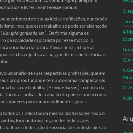
esva
os mútuos e livres, no interesse comum.
O es
dependentemente de suas ideias e afiliações, nunca são
Terr
alismo, mas que esse trabalho só pode ser alcançado
A Ma
 (
Kampforganisationen
). De forma alguma os
sobr
ro da sociedade capitalista por esse motivo; o
ca socialista do futuro. Nessa linha, já hoje os
Grita
acite a fazer justiça à sua grande missão histórica e
Quem
alho.
A Ge
evolucionário de suas respectivas profissões, que em
Mud
a seus próprios fundos e tem autonomia completa. Os
 uma bolsa de trabalho (
Arbeiterbörsen
), o centro da
O vo
ria. Todas as bolsas de trabalho do país se unem como
A ci
 seus poderes para empreendimentos gerais.
m todos os sindicatos da mesma profissão em todo o
Arq
jacentes, formando assim grandes federações
 trabalho e a federação de associações industriais são
agos