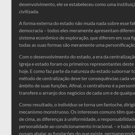
desenvolvimento, ele se estabeleceu como uma instituiç
civilizada.
A forma externa do estado não muda nada sobre esse fat
democracia – todos eles meramente apresentam diferente
sistema econômico de exploração, que diferem em sua fig
todas as suas formas são meramente uma personificação d
Com o desenvolvimento do estado, a era da centralização 
Igreja e estado foram os primeiros representantes deste
hoje. E como faz parte da natureza do estado subornar t
método de centralização deve ter consequências cada ve
âmbito de suas funções. Afinal, o centralismo é a person
transfere o arranjo dos negócios de cada um e de qualque
Como resultado, o indivíduo se torna um fantoche, diri
mecanismo monstruoso. Os interesses comuns têm que ce
de cima, as diferenças à uniformidade, a responsabilidade
personalidade ao condicionamento irracional. – e tudo c
ousam abalar as fundações do que existe, permanecendo