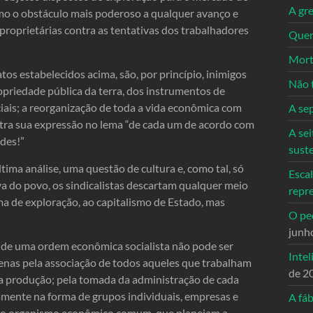
A gre
omo o obstáculo mais poderoso a qualquer avanço e
proprietárias contra as tentativas dos trabalhadores
Quem
Mort
atos estabelecidos acima, são, por princípio, inimigos
Não 
priedade pública da terra, dos instrumentos de
ciais; a reorganização de toda a vida econômica com
A se
ntra sua expressão no lema “de cada um de acordo com
A sei
des!”
sust
ima análise, uma questão de cultura e, como tal, só
Escal
iva do povo, os sindicalistas descartam qualquer meio
repr
ma de exploração, ao capitalismo de Estado, mas
O ped
junh
o de uma ordem econômica socialista não pode ser
Intel
enas pela associação de todos aqueles que trabalham
de 2
a produção; pela tomada da administração de cada
amente na forma de grupos individuais, empresas e
A fáb
do organismo econômico comum, que planejam a