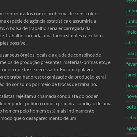
julh
sem confrontados com o problema de construir o
ma espécie de agência estatística e assumiria a
junh
tc. A bolsa de trabalho seria encarregada da
maio
e Trabalho tornaria uma tarefa simples calcular o
abril
ples possível.
març
 usar seus órgãos locais e a ajuda de conselhos de
meios de produção presentes, matérias-primas etc., e
feve
 tudo o que fosse necessário. Em uma palavra:
jane
os de trabalhadores; organização da produção geral
ação do consumo por meio de trocas de trabalho.
deze
calistas rejeitam a chamada conquista do poder
nove
ualquer poder político como a primeira condição de uma
outu
o do homem pelo homem está mais intimamente
sete
 modo que o desaparecimento de um
agos