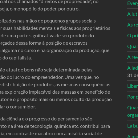
cial nos chamados “direitos de propriedade”, no
Ever
seja, o monopólio do poder, por outro.
A lu
lizados nas mãos de pequenos grupos sociais
As re
r suas habilidades mentais e físicas aos proprietários
 de uma parte significativa de seu produto do
O pri
forçados dessa forma à posição de escravos
Quan
ia alguma no curso e na organização da produção, que
A re
do capitalista.
A la
ção atual de bens não seja determinada pelas
31 d
ição do lucro do empreendedor. Uma vez que, no
 distribuição de produtos, as mesmas consequências
Libe
a exploração implacável das massas em benefício de
Por q
utor é o propósito mais ou menos oculto da produção
udar o consumidor.
Quan
orga
o da ciência e o progresso do pensamento são
La bu
 na área de tecnologia, química etc. contribui para
ia, em contraste macabro com a miséria social de
A mo