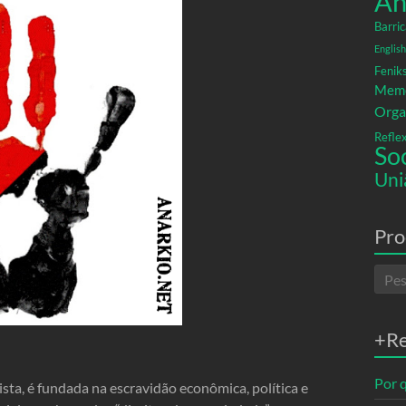
An
Barric
English
Fenik
Memó
Orga
Refle
So
Uni
Pro
+R
Por q
ta, é fundada na escravidão econômica, política e