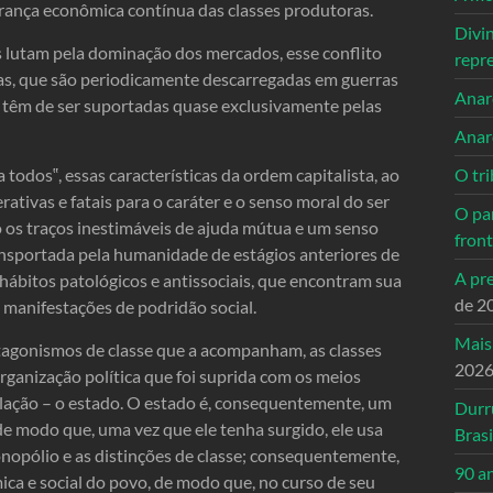
ança econômica contínua das classes produtoras.
Divi
s lutam pela dominação dos mercados, esse conflito
repr
rnas, que são periodicamente descarregadas em guerras
Anarc
z, têm de ser suportadas quase exclusivamente pelas
Anar
a todos‟, essas características da ordem capitalista, ao
O tri
as e fatais para o caráter e o senso moral do ser
O pa
os traços inestimáveis ​​de ajuda mútua e um senso
front
ansportada pela humanidade de estágios anteriores de
A pre
 hábitos patológicos e antissociais, que encontram sua
de 2
 manifestações de podridão social.
Mais
agonismos de classe que a acompanham, as classes
202
ganização política que foi suprida com os meios
pulação – o estado. O estado é, consequentemente, um
Durr
de modo que, uma vez que ele tenha surgido, ele usa
Brasi
onopólio e as distinções de classe; consequentemente,
90 a
ca e social do povo, de modo que, no curso de seu