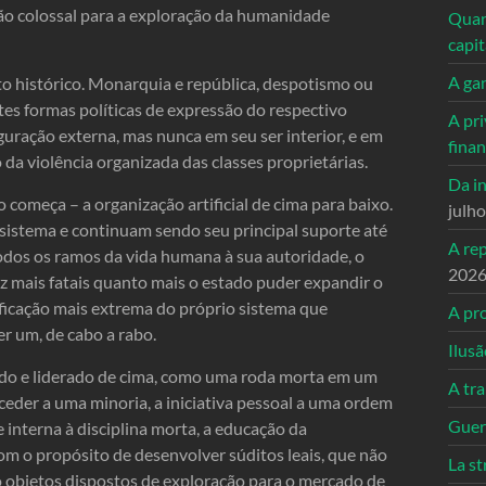
ão colossal para a exploração da humanidade
Quand
capi
A ga
o histórico. Monarquia e república, despotismo ou
s formas políticas de expressão do respectivo
A pri
uração externa, mas nunca em seu ser interior, e em
fina
a violência organizada das classes proprietárias.
Da in
começa – a organização artificial de cima para baixo.
julh
 sistema e continuam sendo seu principal suporte até
A re
odos os ramos da vida humana à sua autoridade, o
202
z mais fatais quanto mais o estado puder expandir o
ificação mais extrema do próprio sistema que
A pro
r um, de cabo a rabo.
Ilusã
gido e liderado de cima, como uma roda morta em um
A tr
der a uma minoria, a iniciativa pessoal a uma ordem
Guerr
 interna à disciplina morta, a educação da
om o propósito de desenvolver súditos leais, que não
La st
 objetos dispostos de exploração para o mercado de