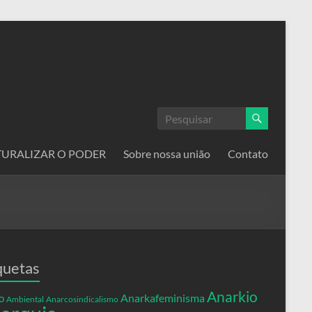
ATURALIZAR O PODER
Sobre nossa união
Contato
quetas
Anarkio
Anarkafeminisma
o
Ambiental
Anarcosindicalismo