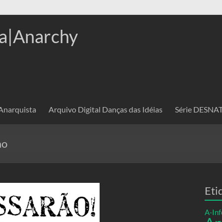
a|Anarchy
 Anarquista
Arquivo Digital Danças das Idéias
Série DESN
mo
Eti
A-Inf