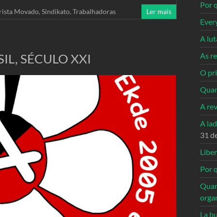
Por q
rista Movado
,
Sindikato
,
Trabalhadoras
Ler mais
Ever
A lu
L, SÉCULO XXI
As re
O pri
Quan
A re
A la
31 d
Libe
Por q
Quan
orga
La bu