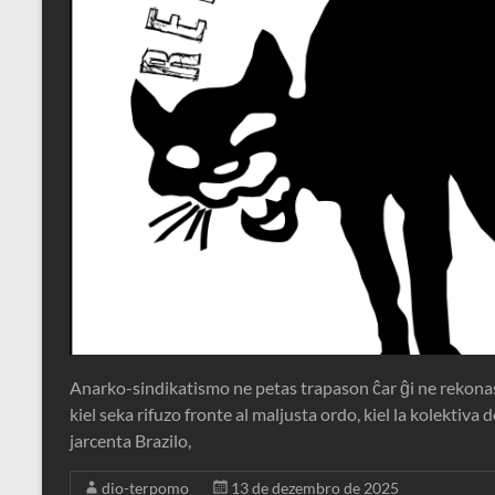
Anarko-sindikatismo ne petas trapason ĉar ĝi ne rekonas 
kiel seka rifuzo fronte al maljusta ordo, kiel la kolektiva 
jarcenta Brazilo,
dio-terpomo
13 de dezembro de 2025