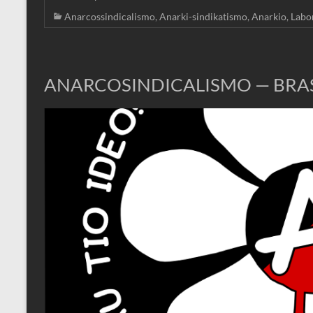
Anarcossindicalismo
,
Anarki-sindikatismo
,
Anarkio
,
Labo
ANARCOSINDICALISMO — BRASI