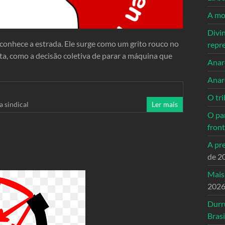
A mo
Divi
onhece a estrada. Ele surge como um grito rouco no
repr
ta, como a decisão coletiva de parar a máquina que
Anarc
Anar
O tri
a sindical
Ler mais
O pa
front
A pre
de 2
Mais
202
Durr
Brasi