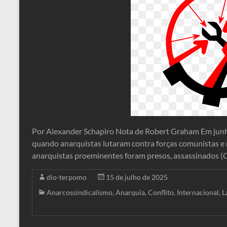
Por Alexander Schapiro Nota de Robert Graham Em junh
quando anarquistas lutaram contra forças comunistas e 
anarquistas proeminentes foram presos, assassinados (C
dio-terpomo
15 de julho de 2025
Anarcossindicalismo
,
Anarquia
,
Conflito
,
Internacional
,
L