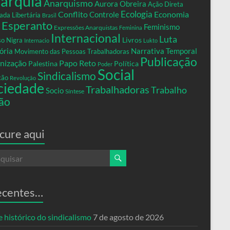
arquia
Anarquismo
Aurora Obreira
Ação Direta
Conflito
Ecologia
Controle
Economia
ada Libertária
Brasil
Esperanto
Feminismo
Expressões Anarquistas
Feminina
Internacional
Luta
Livros
so Nigra
Internacio
Lukto
ria
Narrativa Temporal
Movimento das Pessoas Trabalhadoras
Publicação
nização
Papo Reto
Palestina
Política
Poder
Social
Sindicalismo
xão
Revolução
ciedade
Trabalhadoras
Trabalho
Socio
Síntese
ão
cure aqui
ecentes…
 histórico do sindicalismo
7 de agosto de 2026