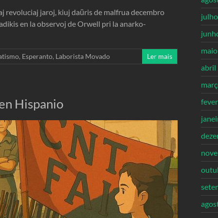
 revoluciaj jaroj, kiuj daŭris de malfrua decembro
julh
adikis en la observoj de Orwell pri la anarko-
junh
maio
atismo
,
Esperanto
,
Laborista Movado
Ler mais
abril
març
en Hispanio
feve
jane
deze
nove
outu
sete
agos