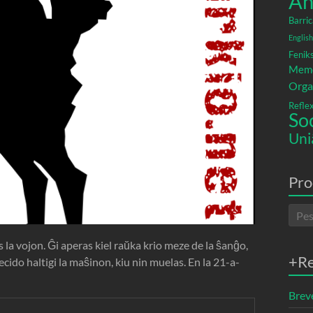
An
Barric
English
Fenik
Memó
Orga
Refle
So
Uni
Pro
la vojon. Ĝi aperas kiel raŭka krio meze de la ŝanĝo,
+R
decido haltigi la maŝinon, kiu nin muelas. En la 21-a-
Breve