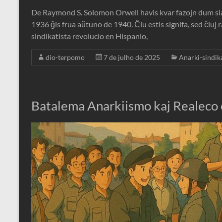
De Raymond S. Solomon Orwell havis kvar fazojn dum siaj
1936 ĝis frua aŭtuno de 1940. Ĉiu estis signifa, sed ĉiuj r
sindikatista revolucio en Hispanio,
dio-terpomo
7 de julho de 2025
Anarki-sindik
Batalema Anarkiismo kaj Realeco 