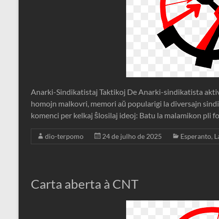
Anarki-Sindikatistaj Taktikoj De Anarki-sindikatista akti
homojn malkovri, memori aŭ popularigi la diversajn sind
komenci per kelkaj ŝlosilaj ideoj: Batu la malamikon pli for
dio-terpomo
24 de julho de 2025
Esperanto
,
L
Carta aberta à CNT