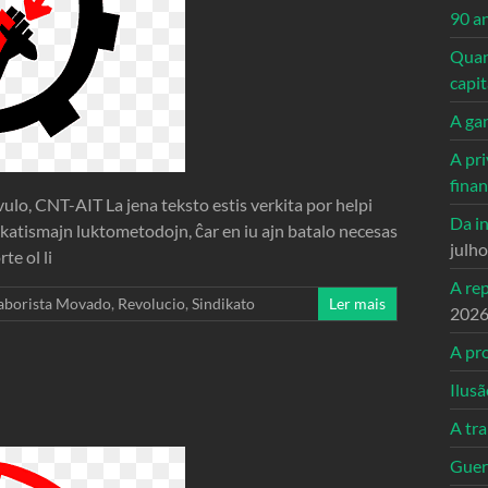
90 a
Quand
capi
A ga
A pri
fina
vulo, CNT-AIT La jena teksto estis verkita por helpi
Da in
ikatismajn luktometodojn, ĉar en iu ajn batalo necesas
julh
te ol li
A re
aborista Movado
,
Revolucio
,
Sindikato
Ler mais
202
A pro
Ilusã
A tr
Guerr