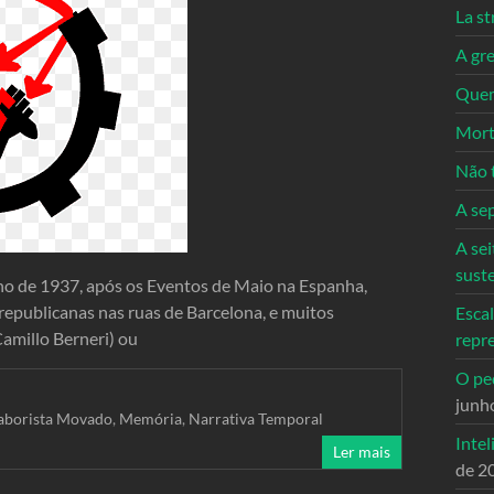
La st
A gre
Quem
Mort
Não 
A se
A sei
sust
o de 1937, após os Eventos de Maio na Espanha,
republicanas nas ruas de Barcelona, e muitos
Escal
amillo Berneri) ou
repr
O ped
junh
aborista Movado
,
Memória
,
Narrativa Temporal
Intel
Ler mais
de 2