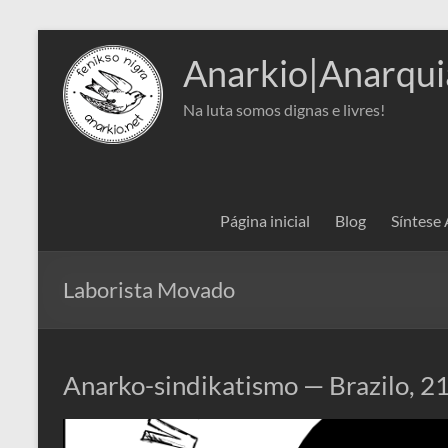
Pular
para
Anarkio|Anarqui
o
conteúdo
Na luta somos dignas e livres!
Página inicial
Blog
Síntese
Laborista Movado
Anarko-sindikatismo — Brazilo, 21