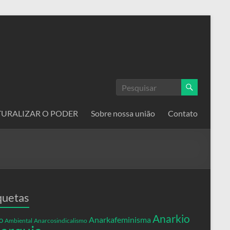
ATURALIZAR O PODER
Sobre nossa união
Contato
quetas
Anarkio
Anarkafeminisma
o
Ambiental
Anarcosindicalismo