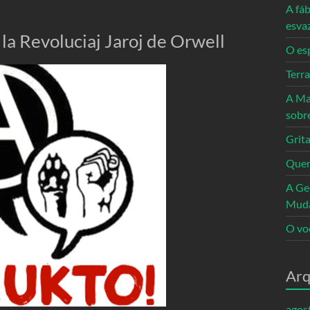
A fáb
esva
la Revoluciaj Jaroj de Orwell
O es
Terr
A Ma
sobr
Grita
Quem
A Ge
Mud
O vo
Arq
agos