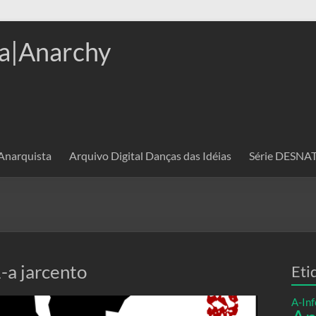
a|Anarchy
 Anarquista
Arquivo Digital Danças das Idéias
Série DESN
-a jarcento
Eti
A-Inf