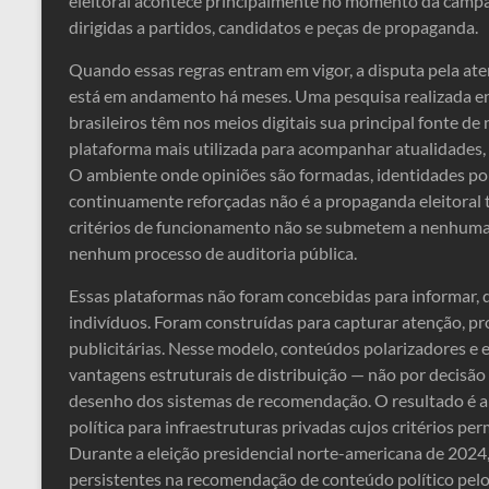
eleitoral acontece principalmente no momento da campan
dirigidas a partidos, candidatos e peças de propaganda.
Quando essas regras entram em vigor, a disputa pela aten
está em andamento há meses. Uma pesquisa realizada en
brasileiros têm nos meios digitais sua principal fonte de
plataforma mais utilizada para acompanhar atualidades, 
O ambiente onde opiniões são formadas, identidades polí
continuamente reforçadas não é a propaganda eleitoral tr
critérios de funcionamento não se submetem a nenhuma 
nenhum processo de auditoria pública.
Essas plataformas não foram concebidas para informar, q
indivíduos. Foram construídas para capturar atenção, p
publicitárias. Nesse modelo, conteúdos polarizadores 
vantagens estruturais de distribuição — não por decisão
desenho dos sistemas de recomendação. O resultado é a
política para infraestruturas privadas cujos critérios p
Durante a eleição presidencial norte-americana de 2024,
persistentes na recomendação de conteúdo político pelo T