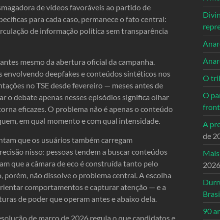
magadora de vídeos favoráveis ao partido de
Divi
cíficas para cada caso, permanece o fato central:
repr
rculação de informação política sem transparência
Anarc
Anar
s antes mesmo da abertura oficial da campanha.
s envolvendo deepfakes e conteúdos sintéticos nos
O tri
ntações no TSE desde fevereiro — meses antes de
O pa
r o debate apenas nesses episódios significa olhar
front
 torna eficazes. O problema não é apenas o conteúdo
or quem, em qual momento e com qual intensidade.
A pre
de 2
ntam que os usuários também carregam
precisão nisso: pessoas tendem a buscar conteúdos
Mais
am que a câmara de eco é construída tanto pelo
202
, porém, não dissolve o problema central. A escolha
Durr
orientar comportamentos e capturar atenção — e a
Brasi
uturas de poder que operam antes e abaixo dela.
90 a
esolução de março de 2026 regula o que candidatos e