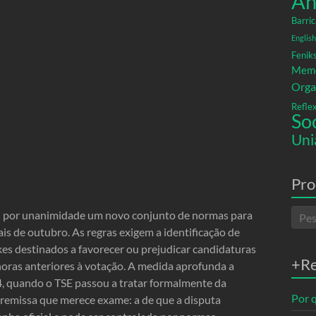
An
Barric
English
Fenik
Memó
Orga
Refle
So
Uni
Pro
ou por unanimidade um novo conjunto de normas para
erais de outubro. As regras exigem a identificação de
es destinados a favorecer ou prejudicar candidaturas
+R
oras anteriores à votação. A medida aprofunda a
4, quando o TSE passou a tratar formalmente da
Por q
premissa que merece exame: a de que a disputa