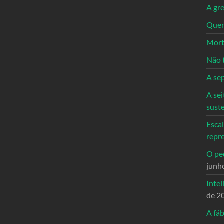
A gre
Quem
Mort
Não 
A se
A sei
sust
Escal
repr
O ped
junh
Intel
de 2
A fáb