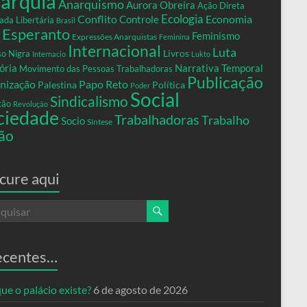
arquia
Anarquismo
Aurora Obreira
Ação Direta
Conflito
Ecologia
Controle
Economia
ada Libertária
Brasil
Esperanto
Feminismo
Expressões Anarquistas
Feminina
Internacional
Luta
Livros
so Nigra
Internacio
Lukto
ria
Narrativa Temporal
Movimento das Pessoas Trabalhadoras
Publicação
nização
Papo Reto
Palestina
Política
Poder
Social
Sindicalismo
xão
Revolução
ciedade
Trabalhadoras
Trabalho
Socio
Síntese
ão
cure aqui
ecentes…
ue o palácio existe?
6 de agosto de 2026