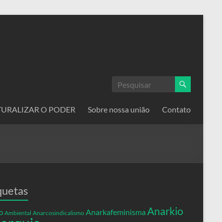
ATURALIZAR O PODER
Sobre nossa união
Contato
quetas
Anarkio
Anarkafeminisma
o
Ambiental
Anarcosindicalismo