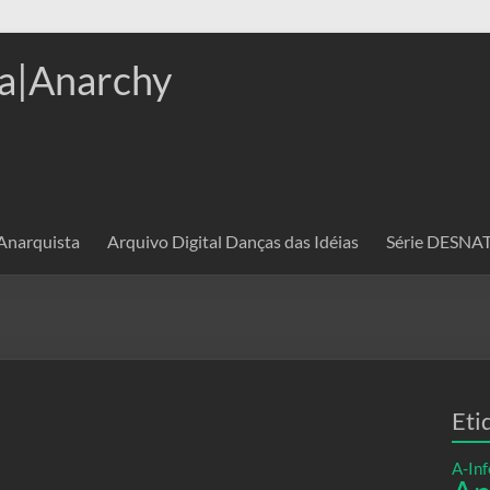
a|Anarchy
 Anarquista
Arquivo Digital Danças das Idéias
Série DESN
Eti
A-Inf