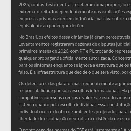
2025, contas-teste neutras receberam uma proporção es
extrema-direita. Independentemente das explicações espe
empresas privadas exercem influência massiva sobre a ci
equivalente ao poder que detêm.
No Brasil, os efeitos dessa dinâmica já eram perceptívei
Levantamentos registraram dezenas de disputas judiciai
primeiros meses de 2026, com PT e PL trocando represe
qualquer propaganda oficialmente autorizada. Concentra
para os sintomas enquanto se ignora a estrutura que os
falso. É a infraestrutura que decide o que será visto, p
Os defensores das plataformas frequentemente argume
responsabilidade por suas escolhas informacionais. Há 
compatíveis com suas crenças e valores, e estudos mostr
sistema quanto pela escolha individual. Essa constatação
individual ocorre dentro de ambientes projetados para 
liberdade de escolha não neutraliza a existência de estr
O ponto cego das normas do TSE está justamente aí. A r