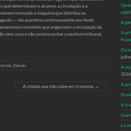
Quand
 que determinam o alcance, a circulação e a
capi
manece intocada a máquina que distribui as
agosto — ela acontece continuamente nos feeds
A ga
canismos invisíveis que organizam a circulação da
A pri
ão tem urna e não presta contas a nenhum tribunal.
fina
Da in
julh
ntrole
,
Eleição
A re
202
A pro
A cidade que não cabe em si mesma
→
Ilusã
A tr
Guerr
La st