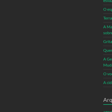
esva
O es
Terr
A Ma
sobr
Grita
Quem
A Ge
Mud
O vo
A ci
Arq
agos