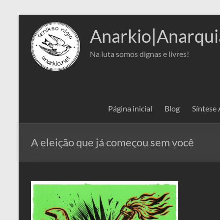
Pular
para
Anarkio|Anarqui
o
conteúdo
Na luta somos dignas e livres!
Página inicial
Blog
Síntese
A eleição que já começou sem você