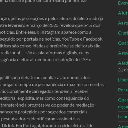
ha oficial e pode ser controlada por normas
Ever
A lu
ção, pelas percepções e pelos afetos do eleitorado já
As re
tre fevereiro e março de 2025 revelou que 54% dos
 notícias. Entre eles, o Instagram aparece como a
O pri
seguido por portais de notícias, YouTube e Facebook.
Quan
ticas são consolidadas e preferências eleitorais são
adicional — são as plataformas digitais, cujos
A re
agência eleitoral, nenhuma resolução do TSE e
A la
31 d
ualificar o debate ou ampliar a autonomia dos
Libe
rolongar o tempo de permanência e maximizar receitas
Por q
e emocionalmente carregados tendem a receber
 editorial explícita, mas como consequência do
Quan
 transferência progressiva do poder de mediação
orga
ermanecem protegidos por segredos comerciais.
La bu
 pesquisadores identificaram assimetrias
ikTok. Em Portugal, durante o ciclo eleitoral de
A mo