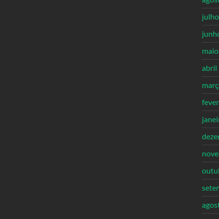
julh
junh
maio
abril
març
feve
jane
deze
nove
outu
sete
agos