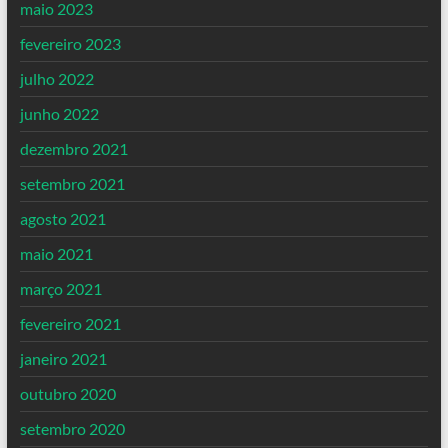
maio 2023
fevereiro 2023
julho 2022
junho 2022
dezembro 2021
setembro 2021
agosto 2021
maio 2021
março 2021
fevereiro 2021
janeiro 2021
outubro 2020
setembro 2020