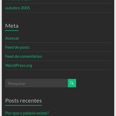
outubro 2005
Meta
Acessar
Feed de posts
Feed de comentários
WordPress.org
Posts recentes
Por que o palácio existe?