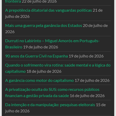
fronteira
22 de julho de 2026
A prepotência ditatorial das vanguardas políticas
21 de
julho de 2026
Mais uma guerra pela ganância dos Estados
20 de julho de
2026
Durruti no Labirinto – Miguel Amorós em Português-
Brasileiro
19 de julho de 2026
90 anos da Guerra Civil na Espanha
19 de julho de 2026
Quando o sofrimento vira rotina: saúde mental e a lógica do
capitalismo
18 de julho de 2026
A ganância como motor do capitalismo
17 de julho de 2026
A privatização oculta do SUS: como recursos públicos
financiam a gestão privada da saúde
16 de julho de 2026
Da intenção e da manipulação: pesquisas eleitorais
15 de
julho de 2026