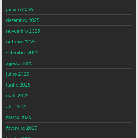
janeiro 2026
dezembro 2025
novembro 2025
outubro 2025
setembro 2025
agosto 2025
julho 2025
junho 2025
maio 2025
abril 2025
março 2025
fevereiro 2025