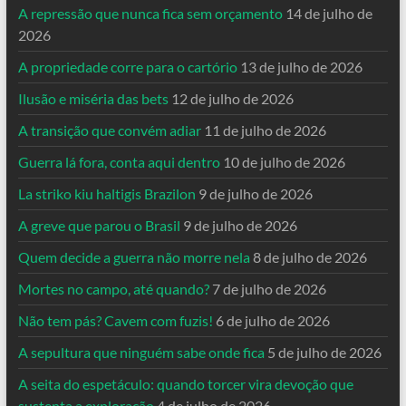
A repressão que nunca fica sem orçamento
14 de julho de
2026
A propriedade corre para o cartório
13 de julho de 2026
Ilusão e miséria das bets
12 de julho de 2026
A transição que convém adiar
11 de julho de 2026
Guerra lá fora, conta aqui dentro
10 de julho de 2026
La striko kiu haltigis Brazilon
9 de julho de 2026
A greve que parou o Brasil
9 de julho de 2026
Quem decide a guerra não morre nela
8 de julho de 2026
Mortes no campo, até quando?
7 de julho de 2026
Não tem pás? Cavem com fuzis!
6 de julho de 2026
A sepultura que ninguém sabe onde fica
5 de julho de 2026
A seita do espetáculo: quando torcer vira devoção que
sustenta a exploração
4 de julho de 2026