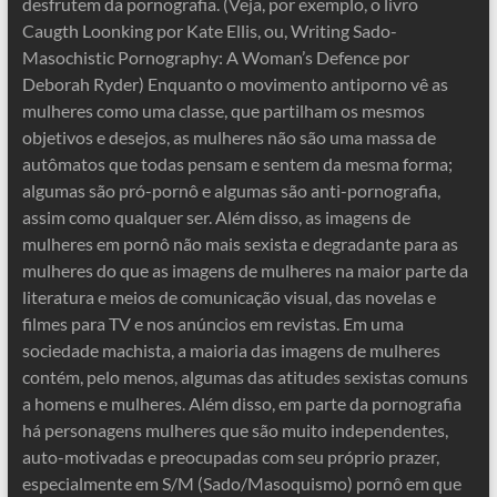
desfrutem da pornografia. (Veja, por exemplo, o livro
Caugth Loonking por Kate Ellis, ou, Writing Sado-
Masochistic Pornography: A Woman’s Defence por
Deborah Ryder) Enquanto o movimento antiporno vê as
mulheres como uma classe, que partilham os mesmos
objetivos e desejos, as mulheres não são uma massa de
autômatos que todas pensam e sentem da mesma forma;
algumas são pró-pornô e algumas são anti-pornografia,
assim como qualquer ser. Além disso, as imagens de
mulheres em pornô não mais sexista e degradante para as
mulheres do que as imagens de mulheres na maior parte da
literatura e meios de comunicação visual, das novelas e
filmes para TV e nos anúncios em revistas. Em uma
sociedade machista, a maioria das imagens de mulheres
contém, pelo menos, algumas das atitudes sexistas comuns
a homens e mulheres. Além disso, em parte da pornografia
há personagens mulheres que são muito independentes,
auto-motivadas e preocupadas com seu próprio prazer,
especialmente em S/M (Sado/Masoquismo) pornô em que