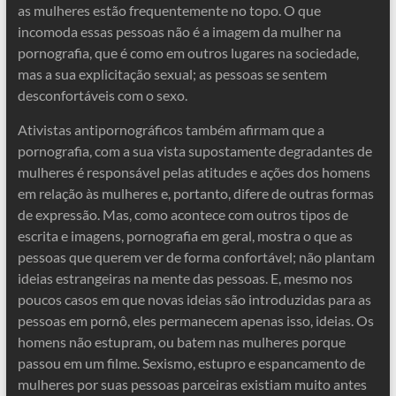
as mulheres estão frequentemente no topo. O que
incomoda essas pessoas não é a imagem da mulher na
pornografia, que é como em outros lugares na sociedade,
mas a sua explicitação sexual; as pessoas se sentem
desconfortáveis com o sexo.
Ativistas antipornográficos também afirmam que a
pornografia, com a sua vista supostamente degradantes de
mulheres é responsável pelas atitudes e ações dos homens
em relação às mulheres e, portanto, difere de outras formas
de expressão. Mas, como acontece com outros tipos de
escrita e imagens, pornografia em geral, mostra o que as
pessoas que querem ver de forma confortável; não plantam
ideias estrangeiras na mente das pessoas. E, mesmo nos
poucos casos em que novas ideias são introduzidas para as
pessoas em pornô, eles permanecem apenas isso, ideias. Os
homens não estupram, ou batem nas mulheres porque
passou em um filme. Sexismo, estupro e espancamento de
mulheres por suas pessoas parceiras existiam muito antes