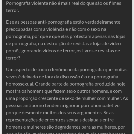
Pornografia violenta não é mais real do que são os filmes
terror.
E se as pessoas anti-pornografia estão verdadeiramente
preocupadas com a violência e não com o sexo na
pornografia, por que é que elas protestam apenas nas lojas
de pornografia, na destruição de revistas e lojas de vídeo
pornô, ignorando vídeos de terror, os livros e revistas de
terror?
Um aspecto de todo o fenômeno da pornografia que muitas
vezes é deixado de fora da discussão é o da pornografia
homossexual. Grande parte da pornografia produzida hoje
mostra os homens que fazem sexo outros homens, e com
uma proporção crescente de sexo de mulher com mulher. As
pessoas antiporno tendem a ignorar pornohomoafetivo
porque desmente muitos dos seus argumentos. Se as
representações de encontros sexuais desiguais entre
homens e mulheres são degradantes para as mulheres, por
que não são igualmente encontros desiguais entre homens