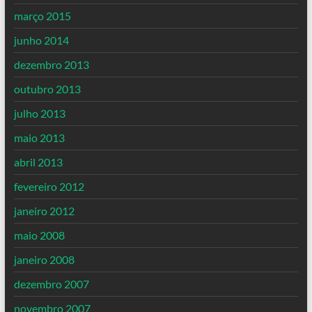
março 2015
junho 2014
dezembro 2013
outubro 2013
julho 2013
maio 2013
abril 2013
fevereiro 2012
janeiro 2012
maio 2008
janeiro 2008
dezembro 2007
novembro 2007