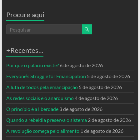
Procure aqui
+Recentes…
Por que o palácio existe?
6 de agosto de 2026
Everyone’s Struggle for Emancipation
5 de agosto de 2026
A luta de todos pela emancipação
5 de agosto de 2026
As redes sociais e o anarquismo
4 de agosto de 2026
O princípio é a liberdade
3 de agosto de 2026
Quando a rebeldia preserva o sistema
2 de agosto de 2026
A revolução começa pelo alimento
1 de agosto de 2026