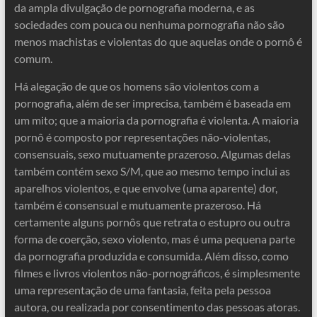
da ampla divulgação de pornografia moderna, e as
sociedades com pouca ou nenhuma pornografia não são
menos machistas e violentas do que aquelas onde o pornô é
comum.
Há alegação de que os homens são violentos com a
pornografia, além de ser imprecisa, também é baseada em
um mito; que a maioria da pornografia é violenta. A maioria
pornô é composto por representações não-violentas,
consensuais, sexo mutuamente prazeroso. Algumas delas
também contém sexo S/M, que ao mesmo tempo inclui as
aparelhos violentos, e que envolve (uma aparente) dor,
também é consensual e mutuamente prazeroso. Há
certamente alguns pornôs que retrata o estupro ou outra
forma de coerção, sexo violento, mas é uma pequena parte
da pornografia produzida e consumida. Além disso, como
filmes e livros violentos não-pornográficos, é simplesmente
uma representação de uma fantasia, feita pela pessoa
autora, ou realizada por consentimento das pessoas atoras.