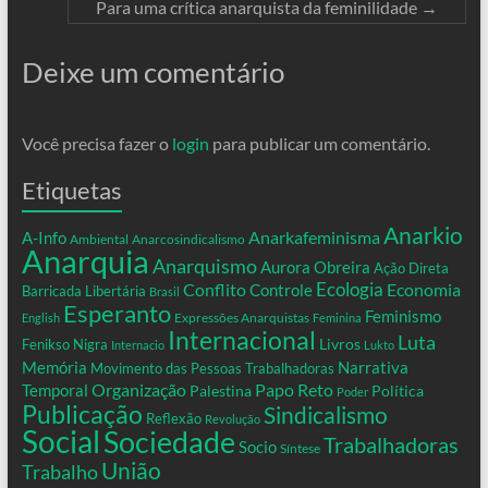
Para uma crítica anarquista da feminilidade
→
Deixe um comentário
Você precisa fazer o
login
para publicar um comentário.
Etiquetas
Anarkio
Anarkafeminisma
A-Info
Ambiental
Anarcosindicalismo
Anarquia
Anarquismo
Aurora Obreira
Ação Direta
Conflito
Ecologia
Controle
Economia
Barricada Libertária
Brasil
Esperanto
Feminismo
Expressões Anarquistas
English
Feminina
Internacional
Luta
Livros
Fenikso Nigra
Internacio
Lukto
Memória
Narrativa
Movimento das Pessoas Trabalhadoras
Organização
Temporal
Papo Reto
Palestina
Política
Poder
Publicação
Sindicalismo
Reflexão
Revolução
Social
Sociedade
Trabalhadoras
Socio
Síntese
União
Trabalho