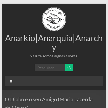
Pular
para
o
conteúdo
Anarkio|Anarquia|Anarch
y
Na luta somos dignas e livres!
Menu
O Diabo e o seu Amigo (Maria Lacerda
de Moura)