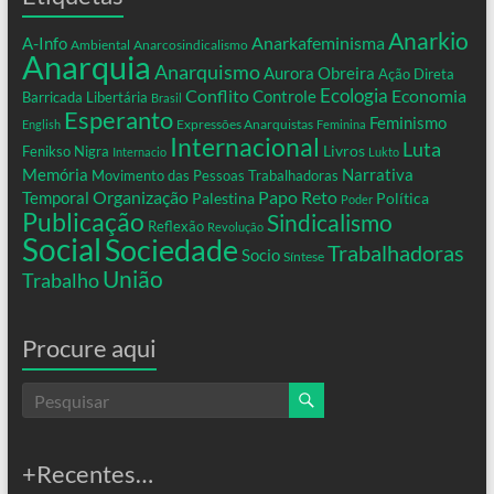
Anarkio
Anarkafeminisma
A-Info
Ambiental
Anarcosindicalismo
Anarquia
Anarquismo
Aurora Obreira
Ação Direta
Conflito
Ecologia
Controle
Economia
Barricada Libertária
Brasil
Esperanto
Feminismo
Expressões Anarquistas
English
Feminina
Internacional
Luta
Livros
Fenikso Nigra
Internacio
Lukto
Memória
Narrativa
Movimento das Pessoas Trabalhadoras
Organização
Temporal
Papo Reto
Palestina
Política
Poder
Publicação
Sindicalismo
Reflexão
Revolução
Social
Sociedade
Trabalhadoras
Socio
Síntese
União
Trabalho
Procure aqui
+Recentes…