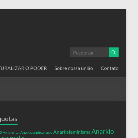
ATURALIZAR O PODER
Sobre nossa união
Contato
quetas
Anarkio
Anarkafeminisma
o
Ambiental
Anarcosindicalismo