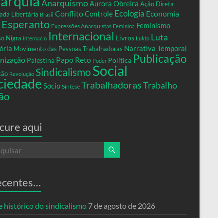
arquia
Anarquismo
Aurora Obreira
Ação Direta
Conflito
Ecologia
Controle
Economia
ada Libertária
Brasil
Esperanto
Feminismo
Expressões Anarquistas
Feminina
Internacional
Luta
Livros
so Nigra
Internacio
Lukto
ria
Narrativa Temporal
Movimento das Pessoas Trabalhadoras
Publicação
nização
Papo Reto
Palestina
Política
Poder
Social
Sindicalismo
xão
Revolução
ciedade
Trabalhadoras
Trabalho
Socio
Síntese
ão
cure aqui
ecentes…
 histórico do sindicalismo
7 de agosto de 2026