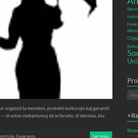
An
Barric
English
Fenik
Memó
Orga
Refle
So
Uni
Pro
or organizi la mondon, protekti kulturojn kaj garantii
+R
— ili estas mekanismoj de kribrado. Ili decidas, kiu
Breve
ontrole
,
Esperanto
Ler mais