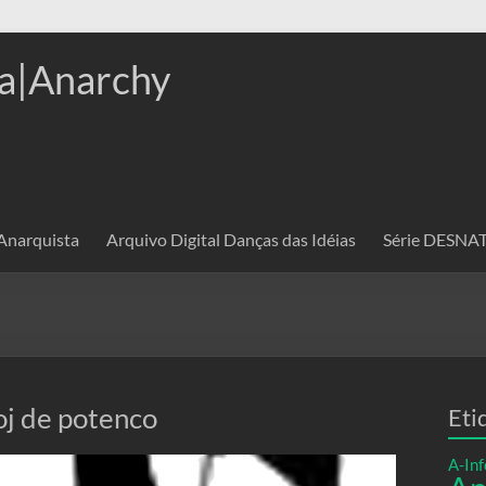
a|Anarchy
 Anarquista
Arquivo Digital Danças das Idéias
Série DESN
iloj de potenco
Eti
A-Inf