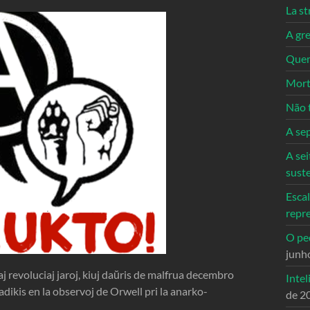
La st
A gre
Quem
Mort
Não 
A se
A sei
sust
Escal
repr
O ped
junh
 revoluciaj jaroj, kiuj daŭris de malfrua decembro
Intel
adikis en la observoj de Orwell pri la anarko-
de 2