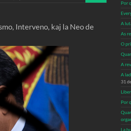
Por q
Ever
A lu
smo, Interveno, kaj la Neo de
As re
O pri
Quan
A re
A la
31 d
Libe
Por q
Quan
orga
La bu