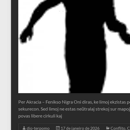
Per Akracia – Fenikso Nigra Oni diras, ke limoj ekzistas p
sekurecon. Sed limoj ne estas neŭtralaj strekoj sur mapoj 
povas libere cirkuli kaj
dio-terpomo
17 de janeiro de 2026
Conflito
,
C