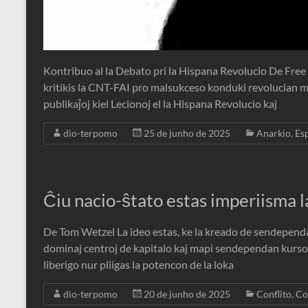
Kontribuo al la Debato pri la Hispana Revolucio De Free
kritikis la CNT-FAI pro malsukceso konduki revolucian mi
publikaĵoj kiel Lecionoj el la Hispana Revolucio kaj
dio-terpomo
25 de junho de 2025
Anarkio
,
Es
Ĉiu nacio-ŝtato estas imperiisma 
De Tom Wetzel La ideo estas, ke la kreado de sendependa
dominaj centroj de kapitalo kaj mapi sendependan kurs
liberigo nur pliigas la potencon de la loka
dio-terpomo
20 de junho de 2025
Conflito
,
Co