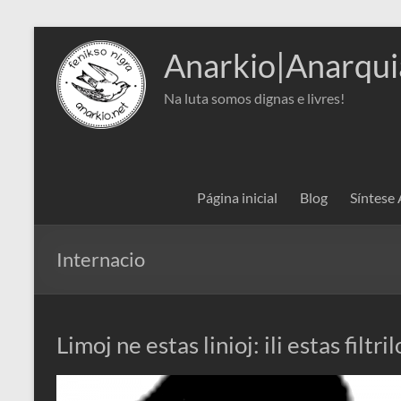
Pular
para
Anarkio|Anarqui
o
conteúdo
Na luta somos dignas e livres!
Página inicial
Blog
Síntese
Internacio
Limoj ne estas linioj: ili estas filtr