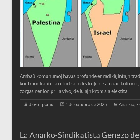
Ambaŭ komunumoj havas profunde enradikiĝintajn tradici
kontraŭdirante la retorikajn dezirojn de ambaŭ kulturoj, o
zorgas nenion pri la vivoj de iu ajn krom sia elektita
dio-terpomo
1 de outubro de 2025
Anarkio
,
E
La Anarko-Sindikatista Genezo de 