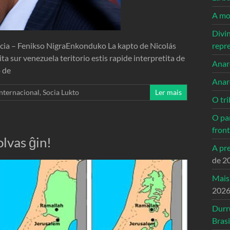
A mo
Divi
cia – Fenikso NigraEnkonduko La kapto de Nicolás
repr
ta sur venezuela teritorio estis rapide interpretita de
Anarc
o de
Anar
Internacional
,
Socia Lukto
Ler mais
O tri
O pa
front
lvas ĝin!
A pre
de 2
Mais
202
Durr
Brasi