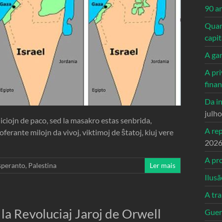
90 a
Quand
capi
A ga
A pri
fina
Da in
julh
ojn de paco, sed la masakro estas senbrida,
A re
ferante milojn da vivoj, viktimoj de ŝtatoj, kiuj vere
202
A pro
speranto
,
Palestina
Ler mais
Ilusã
A tr
la Revoluciaj Jaroj de Orwell
Guerr