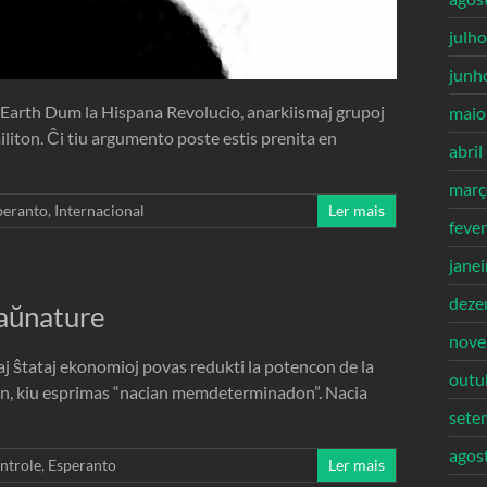
julh
junh
 Earth Dum la Hispana Revolucio, anarkiismaj grupoj
maio
liton. Ĉi tiu argumento poste estis prenita en
abril
març
peranto
,
Internacional
Ler mais
feve
jane
deze
laŭnature
nove
j ŝtataj ekonomioj povas redukti la potencon de la
outu
on, kiu esprimas “nacian memdeterminadon”. Nacia
sete
agos
ntrole
,
Esperanto
Ler mais