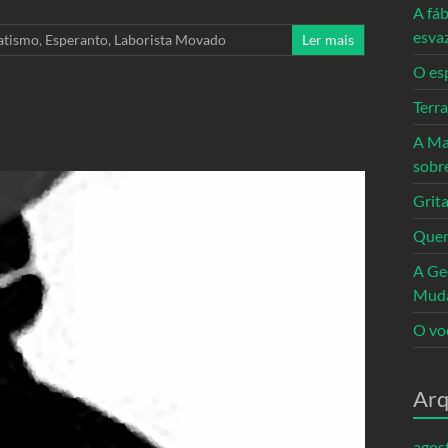
A fáb
esva
atismo
,
Esperanto
,
Laborista Movado
Ler mais
O es
Terr
A Ma
sobr
Grita
Quem
A Ge
Mud
O vo
Arq
agos