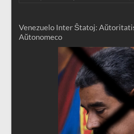
Venezuelo Inter Ŝtatoj: Aŭtoritati
Aŭtonomeco