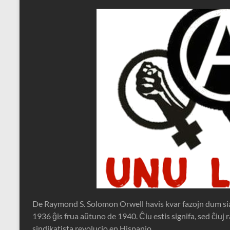
De Raymond S. Solomon Orwell havis kvar fazojn dum siaj
1936 ĝis frua aŭtuno de 1940. Ĉiu estis signifa, sed ĉiuj r
sindikatista revolucio en Hispanio,