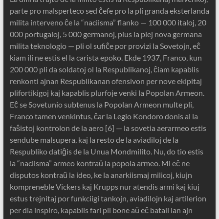
parte pro malsperteco sed ĉefe pro la pli granda eksterlanda
milita interveno ĉe la “naciisma” flanko — 100 000 italoj, 20
000 portugaloj, 5 000 germanoj, plus la plej nova germana
milita teknologio — pli ol sufiĉe por provizi la Sovetojn, eĉ
kiam ili ne estis el la carista epoko. Ekde 1937, Franco, kun
200 000 pli da soldatoj ol la Respublikanoj, ĉiam kapablis
renkonti ajnan Respublikanan ofensivon per nove ekipitaj
plifortikigoj kaj kapablis plurfoje venki la Popolan Armeon.
Eĉ se Sovetunio subtenus la Popolan Armeon multe pli,
Franco tamen venkintus, ĉar la Legio Kondoro donis al la
faŝistoj kontrolon de la aero [6] — la sovetia aerarmeo estis
sendube malsupera, kaj la resto de la aviadiloj de la
Respubliko datiĝis de la Unua Mondmilito. Nu, do tio estis
la “naciisma” armeo kontraŭ la popola armeo. Mi eĉ ne
disputos kontraŭ la ideo, ke la anarkiismaj milicoj, kiujn
kompreneble Vickers kaj Krupps nur atendis armi kaj kiuj
estus trejnitaj por funkciigi tankojn, aviadilojn kaj artilerion
per dia inspiro, kapablis fari pli bone aŭ eĉ batali ian ajn