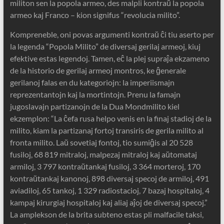
militon sen la popola armeo, des malpli kontraŭ la popola
armeo kaj Franco – kion signifus “revolucia milito”.
Kompreneble, oni povas argumenti kontraŭ ĉi tiu aserto per
la legenda “Popola Milito” de diversaj gerilaj armeoj, kiuj
efektive estas legendoj. Tamen, eĉ la plej supraĵa ekzameno
de la historio de gerilaj armeoj montros, ke ĝenerale
gerilanoj falas en du kategoriojn: la imperiismajn
reprezentantojn kaj la mortintojn. Prenu la famajn
jugoslavajn partizanojn de la Dua Mondmilito kiel
ekzemplon: “La ĉefa rusa helpo venis en la finaj stadioj de la
milito, kiam la partizanaj fortoj transiris de gerila milito al
fronta milito. Laŭ sovetiaj fontoj, tio sumiĝis al 20 528
fusiloj, 68 819 mitraloj, malpezaj mitraloj kaj aŭtomataj
armiloj, 3 797 kontraŭtankaj fusiloj, 3 364 morteroj, 170
kontraŭtankaj kanonoj, 898 diversaj specoj de armiloj, 491
aviadiloj, 65 tankoj, 1 329 radiostacioj, 7 bazaj hospitaloj, 4
kampaj kirurgiaj hospitaloj kaj aliaj aĵoj de diversaj specoj.”
La amplekson de la brita subteno estas pli malfacile taksi,