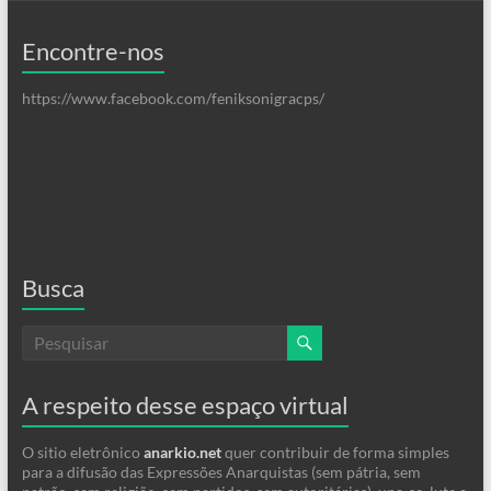
Encontre-nos
https://www.facebook.com/feniksonigracps/
Busca
A respeito desse espaço virtual
O sitio eletrônico
anarkio.net
quer contribuir de forma simples
para a difusão das Expressões Anarquistas (sem pátria, sem