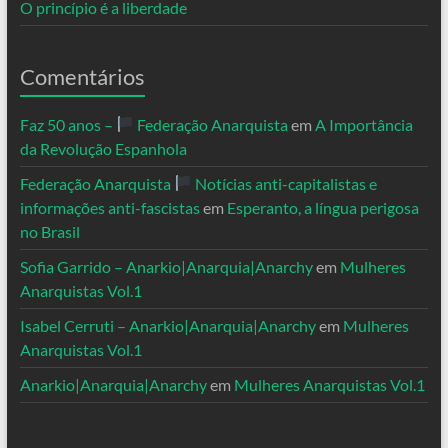
O princípio é a liberdade
Comentários
Faz 50 anos –
Federação Anarquista
em
A Importância
da Revolução Espanhola
Federação Anarquista
Notícias anti-capitalistas e
informações anti-fascistas
em
Esperanto, a língua perigosa
no Brasil
Sofia Garrido – Anarkio|Anarquia|Anarchy
em
Mulheres
Anarquistas Vol.1
Isabel Cerruti – Anarkio|Anarquia|Anarchy
em
Mulheres
Anarquistas Vol.1
Anarkio|Anarquia|Anarchy
em
Mulheres Anarquistas Vol.1