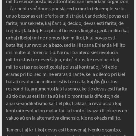
milito esence postulas aŭtoritatisman hierarkian organizon
– ĉar neniu voĉdonos por sia certa morto (ekzemple, se iu
unuo bezonas esti oferita en distraĵo), ĉar decidoj povas esti
faritaj nur sekrete, kaj ĉar tiuj decidoj devas esti faritaj de
trejnitaj fakuloj. Escepto al tio estus limigita gerila milito kaj
urbaj ribeloj (mi ne nomus tion milito), kiuj povas esti
batalitaj sur revolucia bazo, sed la Hispana Enlanda Milito
iris multe pli foren ol tio. Ne nur tia afero kiel revolucia
milito estas tre neverŝajna, mi eĉ dirus, ke revolucio kaj
milito estas neakordigeblaj polusaj kontraŭoj. Mi eble
eraras pri tio, sed mi ne eraras dirante, ke la dilemo pri kiel
batali revolucian militon estis tre reala, kaj ĝis ĝi estos
respondita, argumentoj laŭ la senco, ke tio devus esti farita
aŭ tio devus esti farita aŭ ke tio montras la difektojn de
anarki-sindikatismo kaj tiel plu, traktas la revolucion kaj
kontraŭrevolucion malantaŭ la frontoj kvazaŭ ili okazus en
vakuo aŭ en ia alternativa dimensio, kie ne okazis milito.
Tamen, tiaj kritikoj devus esti bonvenaj. Neniu organizo,