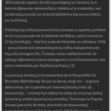
300 metrojn aparte. Ili estis poziciigitaj sur krestoj, kun
betono ĝenerale nekamuflata, videbla al la malamiko, sen
profundaj pozicioj sur la kontraŭdeklivo kaj sen protekto
sur la flankoj.
Politikaj kaj militaj komentistoj tiutempe suspektis perfidon
en la tuta planado de la defendo de Bilbao, sed la eraroj en
ĉi tiuj fortikaĵoj – kiel tiuj sude de Madrido en oktobro 1936
– povus bone esti devenintaj de la milita malsperteco de
tiuj, kiuj desegnis ilin. Ĉiukaze, estas malfacile kredi, ke
eŭskaj inĝenieroj intence desegnintus tranĉeosistemon, kiu
estus netenebla por iliaj filoj kaj fratoj. [3]
La precizaj detaloj pri la malvenkoj de la Respubliko ĉe
Brunete, Belchite kaj Teruel ne devas zorgi nin – la grava
afero estas, ke ni parolas pri masivaj bataloj inter du
konvenciaj…” armeoj kun dekoj da miloj da viroj kaj centoj
da tankoj, artileriaj pecoj kaj aviadiloj. Tiutempe, la Popola
Armeo jam estis formita, dominita de komunistoj,
komandata de restaĵoj de la antaŭ-1936 Hispana Armeo