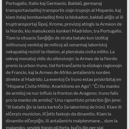
Portugalio, Italio kaj Germanio. Baldaŭ, germanaj
transportaviadiloj transportis siajn trupojn al Hispanio, kaj
kiam italaj bombaviadiloj finis la blokadon, baldaŭ aliĝis al ili
truptransportaj ŝipoj. Krome, provizoj atingis la Armeon de
la Nordo, kiu malsukcesis konkeri Madridon, tra Portugalio.
Tiam la situacio ŝanĝiĝis de strata batalo kun izolitaj
militunuoj venkitaj de milicoj aŭ senarmaj laboristoj
nekapablaj rezisti la ribelon, al plenskala civita milito. La
sekvaj monatoj vidis du ofensivojn: la Armeo de la Nordo
prenis la urbon Iruno, tiel fortranĉante la eŭskajn regionojn
de Francio, kaj la Armeo de Afriko antaŭeniris norden
direkte al Madrido. La eventoj ĉe Iruno estas priskribitaj en
“Hispana Civita Milito: Anarkiismo en Ago”: “Ĉi tiu manko
de armiloj ne nur influis la fronton de Aragono; Iruno falis
pro la manko de armiloj.” Unu raportisto priskribis ĝin jene:
“Ili batalis ĝis la lasta kartoĉo (la laboristoj de Irún). Kiam ili
elĉerpis municion, ili ĵetis faskojn da dinamito. Kiam la
dinamito elĉerpiĝis, ili antaŭeniris malplenmane… dum la
malamiko, sesdek fojojn pli forta, buĉis ilin per siaj