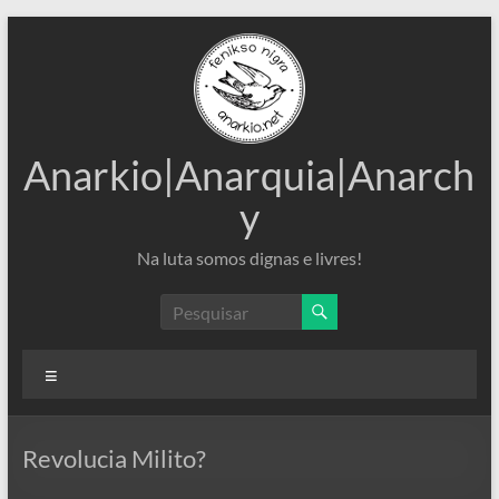
Pular
para
o
conteúdo
Anarkio|Anarquia|Anarch
y
Na luta somos dignas e livres!
Menu
Revolucia Milito?