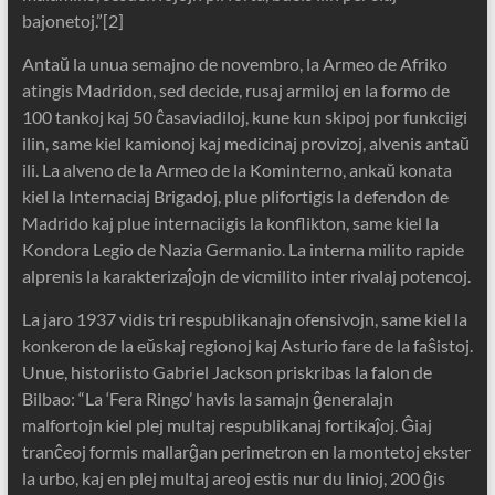
bajonetoj.”[2]
Antaŭ la unua semajno de novembro, la Armeo de Afriko
atingis Madridon, sed decide, rusaj armiloj en la formo de
100 tankoj kaj 50 ĉasaviadiloj, kune kun skipoj por funkciigi
ilin, same kiel kamionoj kaj medicinaj provizoj, alvenis antaŭ
ili. La alveno de la Armeo de la Kominterno, ankaŭ konata
kiel la Internaciaj Brigadoj, plue plifortigis la defendon de
Madrido kaj plue internaciigis la konflikton, same kiel la
Kondora Legio de Nazia Germanio. La interna milito rapide
alprenis la karakterizaĵojn de vicmilito inter rivalaj potencoj.
La jaro 1937 vidis tri respublikanajn ofensivojn, same kiel la
konkeron de la eŭskaj regionoj kaj Asturio fare de la faŝistoj.
Unue, historiisto Gabriel Jackson priskribas la falon de
Bilbao: “La ‘Fera Ringo’ havis la samajn ĝeneralajn
malfortojn kiel plej multaj respublikanaj fortikaĵoj. Ĝiaj
tranĉeoj formis mallarĝan perimetron en la montetoj ekster
la urbo, kaj en plej multaj areoj estis nur du linioj, 200 ĝis