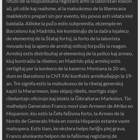
rifuzo de la respublikana registaro armi la laboristan klason
aŭ, pli utile kaj realisme, al la malsukceso de la liberecana
maldekstro prepari sin por evento, kiu povus esti vidata kiel
baldaŭa. Aliloke la puĉo estis subpremita, ekzemple en
Barcelono kaj Madrido, kie kombinaĵo de la daŭra lojaleco
de elementoj de la ŝtataj fortoj, la forto de la laborista
movado kaj la apero de armitaj milicoj forpuŝis la reagon.
Armiloj estis distribuitaj al elementoj de la polico kaj armeo,
kiuj kontraŭis la ribelon; en Madrido pliaj armiloj estis
certigitaj per la konkero de la kazerno Montana la 20-an,
dum en Barcelono la CNT-FAI konfiskis armilkaŝejojn la 19-
an. Tre signifa estis la malsukceso de la ribelaj generaloj
kapti la Mararmeon, kies skipoj ribelis, mortigis siajn
ribelantajn oficirojn kaj blokis la Ĝibraltaran Markolon. Tio
malhelpis Generalon Franco movi sian Armeon de Afriko en
Hispanion, kiu estis la ĉefa faŝisma forto, la Armeo de la
Nordo de Generalo Mola en norda Hispanio estante vaste
malsupera. Estis tiam, ke ekstera helpo fariĝis plej grava,
Franco alvokante helpon de la faŝismaj registaroj de