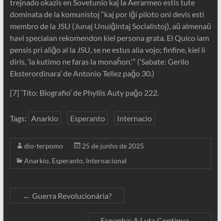
trejnado okazis en Sovetunio kaj la Aerarmeo estis tute
dominata de la komunistoj “kaj por iĝi piloto oni devis esti
membro de la JSU (Junaj Unuiĝintaj Socialistoj), aŭ almenaŭ
havi specialan rekomendon kiel persona grata. El Quico iam
pensis pri aliĝo al la JSU, se ne estus alia vojo; finfine, kiel li
diris, ‘la kutimo ne faras la monaĥon.'” (‘Sabate: Gerilo
Eksterordinara’ de Antonio Tellez paĝo 30.)
[7] ‘Tito: Biografio’ de Phyllis Auty paĝo 222.
Tags:
Anarkio
Esperanto
Internacio
dio-terpomo
25 de junho de 2025
Anarkio
,
Esperanto
,
Internacional
←
Guerra Revolucionária?
Espanha: A Luta Continua
→