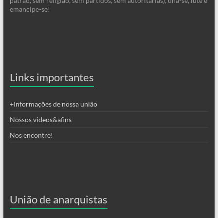
patrão, sem religião, sem partidos, sem autoritárias), una-se, lute e
emancipe-se!
Links importantes
+Informações de nossa união
Nossos videos&afins
Nos encontre!
União de anarquistas