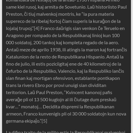
same kiel rusoj, kaj armita de Sovetunio. Laŭ historiisto Paul
Preston, ĉi tiuj malvenkoj montris, ke “la pura materia
supereco de la ribelaj fortoj ĉiam superis la kuraĝon de la
lojalaj trupoj.”[4] Franco daŭrigis sian venkon ĉe Teruelo en
Aragono per rompado de la Respublikanaj linioj kun 100
000 soldatoj, 200 tankoj kaj kompleta regado de la aero.
Antaŭ meze de aprilo 1938, ili atingis la maron kaj fortranĉis
Katalunion de la resto de Respublikana Hispanio. Antaŭ la
fino de julio, ili estis poziciigitaj ene de 40 kilometroj de la
ĉefurbo de la Respubliko, Valencio, kaj la Respubliko lanĉis
sian finan kaj mortigan ofensivon, establante pontkapon
trans la rivero Ebro por provi unuigi sian dividitan
teritorion. Laŭ Paul Preston, “Kvincent kanonoj pafis
averaĝe pli ol 13 500 kuglojn al ili ĉiutage dum preskaŭ
kvar…” monatoj… Decidita dispremi la Respublikanan
armeon, Franco kunvenigis pli ol 30 000 soldatojn kun nova
germana ekipaĵo.”[5]
La difina trajto de la milito estis la Respublikanaj malvenkoj,