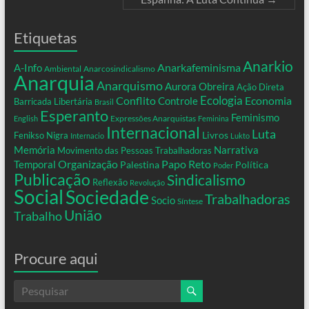
Etiquetas
Anarkio
Anarkafeminisma
A-Info
Ambiental
Anarcosindicalismo
Anarquia
Anarquismo
Aurora Obreira
Ação Direta
Conflito
Ecologia
Controle
Economia
Barricada Libertária
Brasil
Esperanto
Feminismo
Expressões Anarquistas
English
Feminina
Internacional
Luta
Livros
Fenikso Nigra
Internacio
Lukto
Memória
Narrativa
Movimento das Pessoas Trabalhadoras
Organização
Temporal
Papo Reto
Palestina
Política
Poder
Publicação
Sindicalismo
Reflexão
Revolução
Social
Sociedade
Trabalhadoras
Socio
Síntese
União
Trabalho
Procure aqui