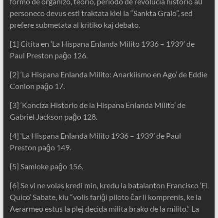
formo de organizo, teorio, periodo de revolucia historio aŭ
personeco devus esti traktata kiel ia “Sankta Gralo”, sed
prefere submetata al kritiko kaj debato.
[1] Citita en ‘La Hispana Enlanda Milito 1936 – 1939’ de
Paul Preston paĝo 126.
[2] ‘La Hispana Enlanda Milito: Anarkiismo en Ago’ de Eddie
Conlon paĝo 17.
[3] ‘Konciza Historio de la Hispana Enlanda Milito’ de
Gabriel Jackson paĝo 128.
[4] ‘La Hispana Enlanda Milito 1936 – 1939’ de Paul
Preston paĝo 149.
[5] Samloke paĝo 156.
[6] Se vi ne volas kredi min, kredu la batalanton Francisco ‘El
Quico’ Sabate, kiu “volis fariĝi piloto ĉar li komprenis, ke la
Aerarmeo estus la plej decida milita brako de la milito.” La