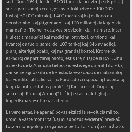
sed “Dum 1944, ‘io kiel’ 9.000 tunoj da provizoj estis ĵetitaj
sur la partizanojn en Jugoslavio, inkluzive de 100.000
fusiloj, 50.000 mitraloj, 1.400 morteroj kaj miliono da
obusbomboj kaj ĵetgrenadoj, kaj 100 milionoj da kugloj da
manpafiloj. Tio ne inkluzivas provizojn, kiuj iris mare, inter
kiuj estis manĝaĵoj kaj medicinaj provizoj, kamionoj kaj
kvantoj da fuelo, same kiel 107 tankoj kaj 346 aviadiloj,
pluraj alteriĝaj boatoj kaj malgrandaj boatoj. Krome, du
eskadroj de partizanaj pilotoj estis trejnitaj de la RAF. Unu
aspekto de la Aliancita helpo, kiu estis ege utila al Tito – kaj
dankeme agnoskita de li – estis la evakuado de malsanuloj
kaj vunditoj al Italio kaj ilia kuracado en specialaj hospitaloj,
kiujn la britoj establis por ili.” [7] Kiel preskaŭ ĉiuj aliaj
sukcesaj “Popolaj Armeoj”, ili ĉiuj estas reale ligitaj al
imperiisma vivsubtena sistemo.
La vero estas, ke apenaŭ povas ekzisti ia revolucia milito,
krom la vaste montrita (kaj mi supozus evidenta) preskaŭ
totala monopolo pri organizita perforto, kiun ĝuas la ŝtato;