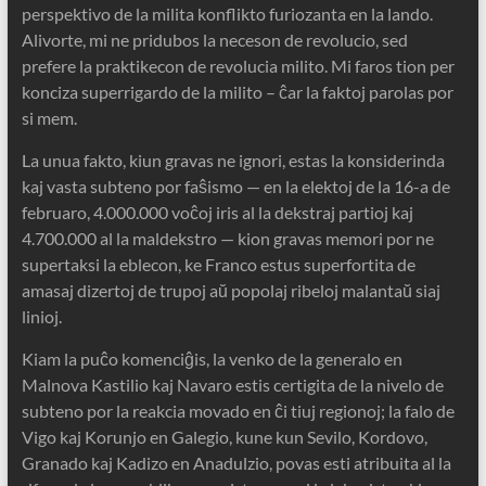
perspektivo de la milita konflikto furiozanta en la lando.
Alivorte, mi ne pridubos la neceson de revolucio, sed
prefere la praktikecon de revolucia milito. Mi faros tion per
konciza superrigardo de la milito – ĉar la faktoj parolas por
si mem.
La unua fakto, kiun gravas ne ignori, estas la konsiderinda
kaj vasta subteno por faŝismo — en la elektoj de la 16-a de
februaro, 4.000.000 voĉoj iris al la dekstraj partioj kaj
4.700.000 al la maldekstro — kion gravas memori por ne
supertaksi la eblecon, ke Franco estus superfortita de
amasaj dizertoj de trupoj aŭ popolaj ribeloj malantaŭ siaj
linioj.
Kiam la puĉo komenciĝis, la venko de la generalo en
Malnova Kastilio kaj Navaro estis certigita de la nivelo de
subteno por la reakcia movado en ĉi tiuj regionoj; la falo de
Vigo kaj Korunjo en Galegio, kune kun Sevilo, Kordovo,
Granado kaj Kadizo en Anadulzio, povas esti atribuita al la