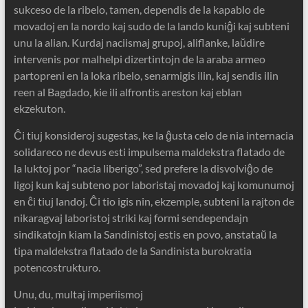
sukceso de la ribelo, tamen, dependis de la kapablo de
movadoj en la nordo kaj sudo de la lando kuniĝi kaj subteni
unu la alian. Kurdaj naciismaj grupoj, aliflanke, laŭdire
intervenis por malhelpi dizertintojn de la araba armeo
partopreni en la loka ribelo, senarmigis ilin, kaj sendis ilin
reen al Bagdado, kie ili alfrontis areston kaj eblan
ekzekuton.
Ĉi tiuj konsideroj sugestas, ke la ĝusta celo de nia internacia
solidareco ne devus esti impulsema maldekstra flatado de
la luktoj por “nacia liberigo”, sed prefere la disvolviĝo de
ligoj kun kaj subteno por laboristaj movadoj kaj komunumoj
en ĉi tiuj landoj. Ĉi tio igis nin, ekzemple, subteni la rajton de
nikaragvaj laboristoj striki kaj formi sendependajn
sindikatojn kiam la Sandinistoj estis en povo, anstataŭ la
tipa maldekstra flatado de la Sandinista burokratia
potencostrukturo.
Unu, du, multaj imperiismoj