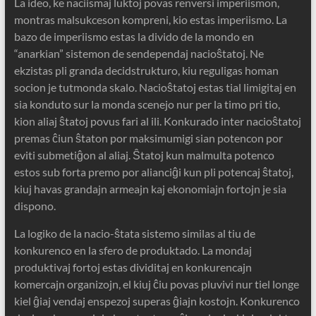
La ideo, ke naciismaj luktoj povas renversi imperiismon,
montras malsukceson kompreni, kio estas imperiismo. La
bazo de imperiismo estas la divido de la mondo en
“anarkian” sistemon de sendependaj nacioŝtatoj. Ne
ekzistas pli granda decidstrukturo, kiu reguligas homan
socion je tutmonda skalo. Nacioŝtatoj estas tial limigitaj en
sia konduto sur la monda scenejo nur per la timo pri tio,
kion aliaj ŝtatoj povus fari al ili. Konkurado inter nacioŝtatoj
premas ĉiun ŝtaton por maksimumigi sian potencon por
eviti submetiĝon al aliaj. Ŝtatoj kun malmulta potenco
estos sub forta premo por alianciĝi kun pli potencaj ŝtatoj,
kiuj havas grandajn armeajn kaj ekonomiajn fortojn je sia
dispono.
La logiko de la nacio-ŝtata sistemo similas al tiu de
konkurenco en la sfero de produktado. La mondaj
produktivaj fortoj estas dividitaj en konkurencajn
komercajn organizojn, el kiuj ĉiu povas pluvivi nur tiel longe
kiel ĝiaj vendaj enspezoj superas ĝiajn kostojn. Konkurenco