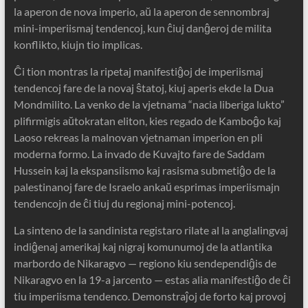
la aperon de nova imperio, aŭ la aperon de sennombraj
mini-imperiismaj tendencoj, kun ĉiuj danĝeroj de milita
konflikto, kiujn tio implicas.
Ĉi tion montras la ripetaj manifestiĝoj de imperiismaj
tendencoj fare de la novaj ŝtatoj, kiuj aperis ekde la Dua
Mondmilito. La venko de la vjetnama “nacia liberiga lukto”
plifirmigis aŭtokratan eliton, kies regado de Kamboĝo kaj
Laoso rekreas la malnovan vjetnaman imperion en pli
moderna formo. La invado de Kuvajto fare de Saddam
Hussein kaj la ekspansiismo kaj rasisma submetiĝo de la
palestinanoj fare de Israelo ankaŭ esprimas imperiismajn
tendencojn de ĉi tiuj du regionaj mini-potencoj.
La sinteno de la sandinista registaro rilate al la anglalingvaj
indiĝenaj amerikaj kaj nigraj komunumoj de la atlantika
marbordo de Nikaragvo — regiono kiu sendependiĝis de
Nikaragvo en la 19-a jarcento — estas alia manifestiĝo de ĉi
tiu imperiisma tendenco. Demonstraĵoj de forto kaj provoj