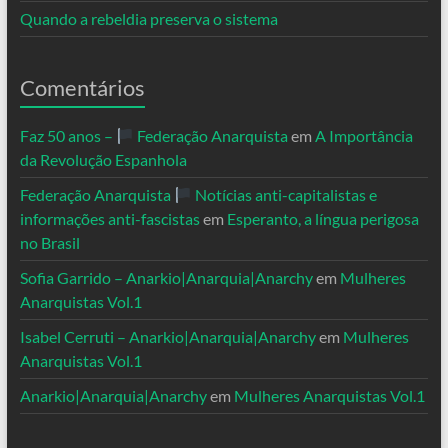
Quando a rebeldia preserva o sistema
Comentários
Faz 50 anos –
Federação Anarquista
em
A Importância
da Revolução Espanhola
Federação Anarquista
Notícias anti-capitalistas e
informações anti-fascistas
em
Esperanto, a língua perigosa
no Brasil
Sofia Garrido – Anarkio|Anarquia|Anarchy
em
Mulheres
Anarquistas Vol.1
Isabel Cerruti – Anarkio|Anarquia|Anarchy
em
Mulheres
Anarquistas Vol.1
Anarkio|Anarquia|Anarchy
em
Mulheres Anarquistas Vol.1