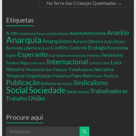
Na Terra das Crianças Queimadas
→
Etiquetas
Anarkio
Anarkafeminisma
A-Info
Ambiental
Anarcosindicalismo
Anarquia
Anarquismo
Aurora Obreira
Ação Direta
Conflito
Ecologia
Controle
Economia
Barricada Libertária
Brasil
Esperanto
Feminismo
Expressões Anarquistas
English
Feminina
Internacional
Luta
Livros
Fenikso Nigra
Internacio
Lukto
Memória
Narrativa
Movimento das Pessoas Trabalhadoras
Organização
Temporal
Papo Reto
Palestina
Política
Poder
Publicação
Sindicalismo
Reflexão
Revolução
Social
Sociedade
Trabalhadoras
Socio
Síntese
União
Trabalho
Procure aqui