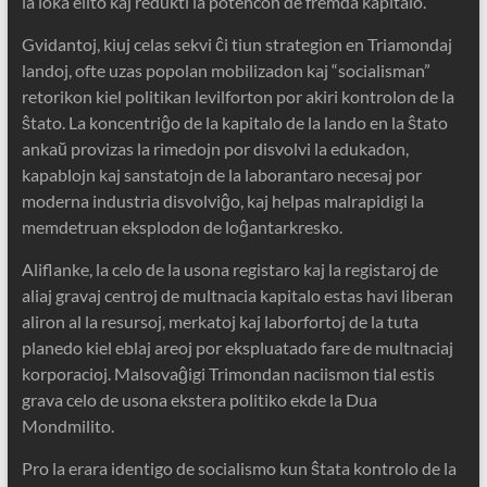
la loka elito kaj redukti la potencon de fremda kapitalo.
Gvidantoj, kiuj celas sekvi ĉi tiun strategion en Triamondaj
landoj, ofte uzas popolan mobilizadon kaj “socialisman”
retorikon kiel politikan levilforton por akiri kontrolon de la
ŝtato. La koncentriĝo de la kapitalo de la lando en la ŝtato
ankaŭ provizas la rimedojn por disvolvi la edukadon,
kapablojn kaj sanstatojn de la laborantaro necesaj por
moderna industria disvolviĝo, kaj helpas malrapidigi la
memdetruan eksplodon de loĝantarkresko.
Aliflanke, la celo de la usona registaro kaj la registaroj de
aliaj gravaj centroj de multnacia kapitalo estas havi liberan
aliron al la resursoj, merkatoj kaj laborfortoj de la tuta
planedo kiel eblaj areoj por ekspluatado fare de multnaciaj
korporacioj. Malsovaĝigi Trimondan naciismon tial estis
grava celo de usona ekstera politiko ekde la Dua
Mondmilito.
Pro la erara identigo de socialismo kun ŝtata kontrolo de la