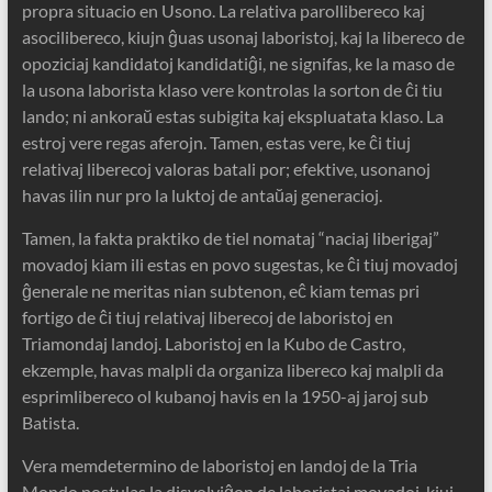
propra situacio en Usono. La relativa parollibereco kaj
asocilibereco, kiujn ĝuas usonaj laboristoj, kaj la libereco de
opoziciaj kandidatoj kandidatiĝi, ne signifas, ke la maso de
la usona laborista klaso vere kontrolas la sorton de ĉi tiu
lando; ni ankoraŭ estas subigita kaj ekspluatata klaso. La
estroj vere regas aferojn. Tamen, estas vere, ke ĉi tiuj
relativaj liberecoj valoras batali por; efektive, usonanoj
havas ilin nur pro la luktoj de antaŭaj generacioj.
Tamen, la fakta praktiko de tiel nomataj “naciaj liberigaj”
movadoj kiam ili estas en povo sugestas, ke ĉi tiuj movadoj
ĝenerale ne meritas nian subtenon, eĉ kiam temas pri
fortigo de ĉi tiuj relativaj liberecoj de laboristoj en
Triamondaj landoj. Laboristoj en la Kubo de Castro,
ekzemple, havas malpli da organiza libereco kaj malpli da
esprimlibereco ol kubanoj havis en la 1950-aj jaroj sub
Batista.
Vera memdetermino de laboristoj en landoj de la Tria
Mondo postulas la disvolviĝon de laboristaj movadoj, kiuj