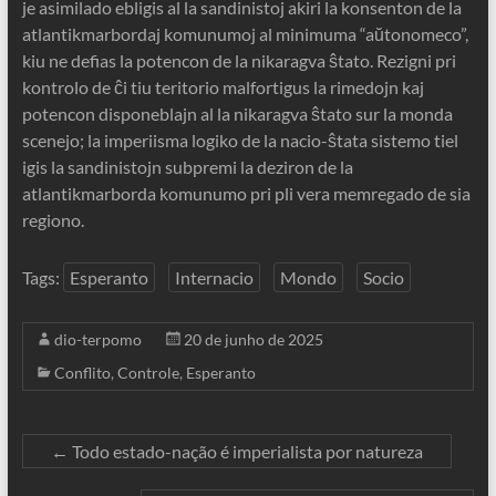
je asimilado ebligis al la sandinistoj akiri la konsenton de la
atlantikmarbordaj komunumoj al minimuma “aŭtonomeco”,
kiu ne defias la potencon de la nikaragva ŝtato. Rezigni pri
kontrolo de ĉi tiu teritorio malfortigus la rimedojn kaj
potencon disponeblajn al la nikaragva ŝtato sur la monda
scenejo; la imperiisma logiko de la nacio-ŝtata sistemo tiel
igis la sandinistojn subpremi la deziron de la
atlantikmarborda komunumo pri pli vera memregado de sia
regiono.
Tags:
Esperanto
Internacio
Mondo
Socio
dio-terpomo
20 de junho de 2025
Conflito
,
Controle
,
Esperanto
←
Todo estado-nação é imperialista por natureza