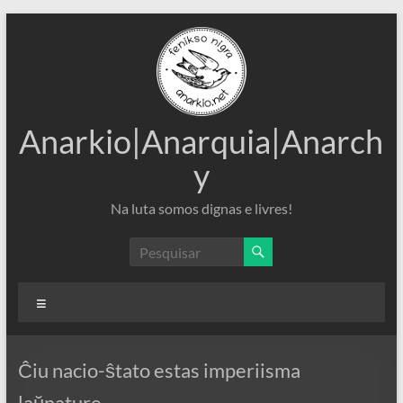
Pular
para
o
conteúdo
Anarkio|Anarquia|Anarch
y
Na luta somos dignas e livres!
Menu
Ĉiu nacio-ŝtato estas imperiisma
laŭnature