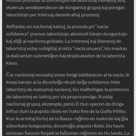
ekzercas sendependecon de dungantaj grupoj kaj povigas
laboristojn per internaj demokratiaj procezoj.
Aliflanke, en naciismaj luktoj, la postulo pri “nacia
solidareco” premas laboristojn akomodi lokajn dungantojn
kaj aliĝi al naciisma gvidado. La interesoj kaj liberecoj de
laboristoj estas subigitaj al mita “nacia unueco”, kiu maskas
la daŭrantan submetiĝon kaj ekspluatadon de la laborista
klaso.
Ĉar naciismaj movadoj emas limigi solidarecon al la nacio, ili
kreas barojn al la disvolviĝo de pli larĝa solidareco inter
laboristoj de malsamaj naciecoj, kio malfortigas la potencon
de laboristoj en luktoj por sia propra povigo. Kurdaj
naciismaj grupoj, ekzemple, penis ĉi tiun specon de disiga
influo dum la popola ribelo en Irako fine de la Golfa Milito.
Kun la armitaj fortoj de la Baazo-reĝimo en malordo kaj ĝia
aŭtoritato kolapsanta, disvolviĝis popola ribelo, kiu havis
seriozan ŝancon forpeli la faŝisman reĝimon en tiu lando. La