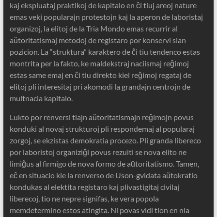
kaj ekspluataj praktikoj de kapitalo en ĉi tiuj areoj nature
emas veki popularajn protestojn kaj la aperon de laboristaj
organizoj, la elitoj de la Tria Mondo emas recurrir al
aŭtoritatismaj metodoj de registaro por konservi sian
pozicion. La “struktura” karaktero de ĉi tiu tendenco estas
montrita per la fakto, ke maldekstraj naciismaj reĝimoj
estas same emaj en ĉi tiu direkto kiel reĝimoj regataj de
elitoj pli interesitaj pri akomodi la grandajn centrojn de
multnacia kapitalo.
Lukto por renversi tiajn aŭtoritatismajn reĝimojn povus
konduki al novaj strukturoj pli respondemaj al popularaj
zorgoj, se ekzistas demokratia procezo. Pli granda libereco
por laboristoj organiziĝi povus rezulti se nova elito ne
limiĝus al firmigo de nova formo de aŭtoritatismo. Tamen,
eĉ en situacio kie la renverso de Uson-gvidata aŭtokratio
kondukas al elektita registaro kaj plivastigitaj civilaj
liberecoj, tio ne nepre signifas, ke vera popola
memdetermino estos atingita. Ni povas vidi tion en nia