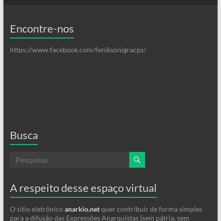
Encontre-nos
https://www.facebook.com/feniksonigracps/
Busca
A respeito desse espaço virtual
O sitio eletrônico
anarkio.net
quer contribuir de forma simples
para a difusão das Expressões Anarquistas (sem pátria, sem