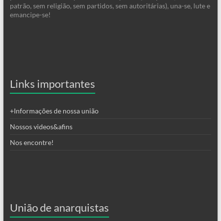
patrão, sem religião, sem partidos, sem autoritárias), una-se, lute e
emancipe-se!
Links importantes
+Informações de nossa união
Nossos videos&afins
Nos encontre!
União de anarquistas