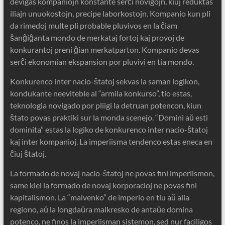
devigas kompaniojn konstante serĉi novigojn, kiuj reduktas
iliajn unuokostojn, precipe laborkostojn. Kompanio kun pli
da rimedoj multe pli probable pluvivos en la ĉiam
ŝanĝiĝanta mondo de merkataj fortoj kaj provoj de
konkurantoj preni ĝian merkatparton. Kompanio devas
serĉi ekonomian ekspansion por pluvivi en tia mondo.
Konkurenco inter nacio-ŝtatoj sekvas la saman logikon,
kondukante neeviteble al “armila konkurso”, tio estas,
teknologia novigado por pliigi la detruan potencon, kiun
ŝtato povas praktiki sur la monda scenejo. “Domini aŭ esti
dominita” estas la logiko de konkurenco inter nacio-ŝtatoj
kaj inter kompanioj. La imperiisma tendenco estas eneca en
ĉiuj ŝtatoj.
La formado de novaj nacio-ŝtatoj ne povas fini imperiismon,
same kiel la formado de novaj korporacioj ne povas fini
kapitalismon. La “malvenko” de imperio en tiu aŭ alia
regiono, aŭ la longdaŭra malkresko de antaŭe domina
potenco, ne finos la imperiisman sistemon, sed nur faciligos