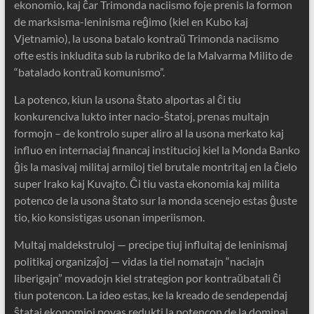
ekonomio, kaj ĉar Trimonda naciismo foje prenis la formon
de marksisma-leninisma reĝimo (kiel en Kubo kaj
Vjetnamio), la usona batalo kontraŭ Trimonda naciismo
ofte estis inkludita sub la rubriko de la Malvarma Milito de
“batalado kontraŭ komunismo”.
La potenco, kiun la usona ŝtato alportas al ĉi tiu
konkurenciva lukto inter nacio-ŝtatoj, prenas multajn
formojn – de kontrolo super aliro al la usona merkato kaj
influo en internaciaj financaj institucioj kiel la Monda Banko
ĝis la masivaj militaj armiloj tiel brutale montritaj en la ĉielo
super Irako kaj Kuvajto. Ĉi tiu vasta ekonomia kaj milita
potenco de la usona ŝtato sur la monda scenejo estas ĝuste
tio, kio konsistigas usonan imperiismon.
Multaj maldekstruloj — precipe tiuj influitaj de leninismaj
politikaj organizaĵoj — vidas la tiel nomatajn “naciajn
liberigajn” movadojn kiel strategion por kontraŭbatali ĉi
tiun potencon. La ideo estas, ke la kreado de sendependaj
ŝtataj ekonomioj povas redukti la potencon de la dominaj