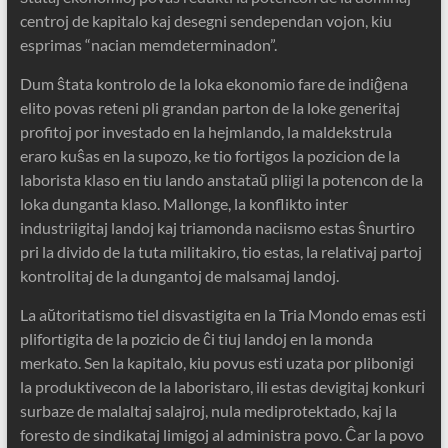
centroj de kapitalo kaj desegni sendependan vojon, kiu
esprimas “nacian memdeterminadon”.
Dum ŝtata kontrolo de la loka ekonomio fare de indiĝena
elito povas reteni pli grandan parton de la loke generitaj
profitoj por investado en la hejmlando, la maldekstrula
eraro kuŝas en la supozo, ke tio fortigos la pozicion de la
laborista klaso en tiu lando anstataŭ pliigi la potencon de la
loka dunganta klaso. Mallonge, la konflikto inter
industriigitaj landoj kaj triamonda naciismo estas ŝnurtiro
pri la divido de la tuta militakiro, tio estas, la relativaj partoj
kontrolitaj de la dungantoj de malsamaj landoj.
La aŭtoritatismo tiel disvastigita en la Tria Mondo emas esti
plifortigita de la pozicio de ĉi tiuj landoj en la monda
merkato. Sen la kapitalo, kiu povus esti uzata por plibonigi
la produktivecon de la laboristaro, ili estas devigitaj konkuri
surbaze de malaltaj salajroj, nula mediprotektado, kaj la
foresto de sindikataj limigoj al administra povo. Ĉar la povo