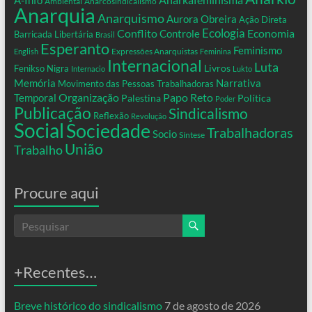
A-Info
Ambiental
Anarcosindicalismo
Anarquia
Anarquismo
Aurora Obreira
Ação Direta
Conflito
Ecologia
Controle
Economia
Barricada Libertária
Brasil
Esperanto
Feminismo
Expressões Anarquistas
English
Feminina
Internacional
Luta
Livros
Fenikso Nigra
Internacio
Lukto
Memória
Narrativa
Movimento das Pessoas Trabalhadoras
Organização
Temporal
Papo Reto
Palestina
Política
Poder
Publicação
Sindicalismo
Reflexão
Revolução
Social
Sociedade
Trabalhadoras
Socio
Síntese
União
Trabalho
Procure aqui
+Recentes…
Breve histórico do sindicalismo
7 de agosto de 2026