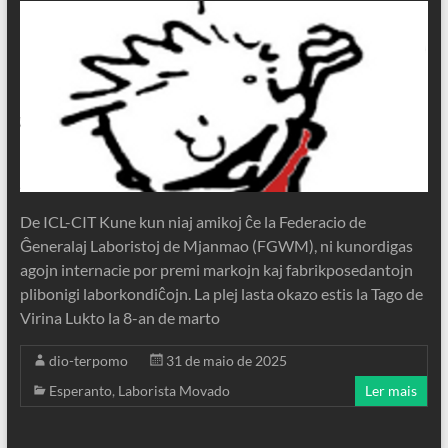
De ICL-CIT Kune kun niaj amikoj ĉe la Federacio de
Ĝeneralaj Laboristoj de Mjanmao (FGWM), ni kunordigas
agojn internacie por premi markojn kaj fabrikposedantojn
plibonigi laborkondiĉojn. La plej lasta okazo estis la Tago de
Virina Lukto la 8-an de marto
dio-terpomo
31 de maio de 2025
Esperanto
,
Laborista Movado
Ler mais