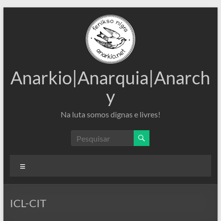
Pular
para
o
conteúdo
Anarkio|Anarquia|Anarch
y
Na luta somos dignas e livres!
Menu
ICL-CIT