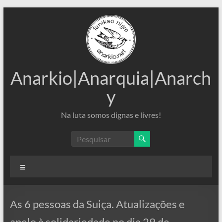
Pular
para
o
conteúdo
Anarkio|Anarquia|Anarch
y
Na luta somos dignas e livres!
Menu
As 6 pessoas da Suiça. Atualizações e
apelo à solidariedade no dia 29 de