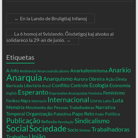
←
En la Lando de Bruligitaj Infanoj
La 6 homoj el Svislando. Ĝisdatigoj kaj alvoko al
solidareco la 29-an de junio.
→
Etiquetas
Anarkio
Anarkafeminisma
A-Info
Ambiental
Anarcosindicalismo
Anarquia
Anarquismo
Aurora Obreira
Ação Direta
Conflito
Ecologia
Controle
Economia
Barricada Libertária
Brasil
Esperanto
Feminismo
Expressões Anarquistas
English
Feminina
Internacional
Luta
Livros
Fenikso Nigra
Internacio
Lukto
Memória
Narrativa
Movimento das Pessoas Trabalhadoras
Organização
Temporal
Papo Reto
Palestina
Política
Poder
Publicação
Sindicalismo
Reflexão
Revolução
Social
Sociedade
Trabalhadoras
Socio
Síntese
União
Trabalho