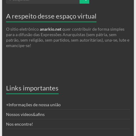
A respeito desse espaço virtual
O sitio eletrônico
anarkio.net
quer contribuir de forma simples
para a difusão das Expressões Anarquistas (sem pátria, sem
patrão, sem religião, sem partidos, sem autoritárias), una-se, lute e
emancipe-se!
Links importantes
+Informações de nossa união
Nossos videos&afins
Nos encontre!