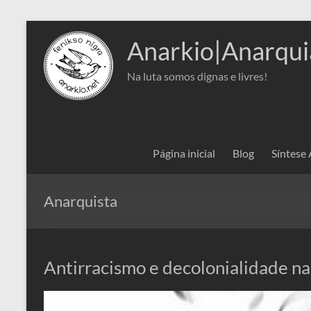
Pular
para
Anarkio|Anarqui
o
conteúdo
Na luta somos dignas e livres!
Página inicial
Blog
Síntese
Anarquista
Antirracismo e decolonialidade na 