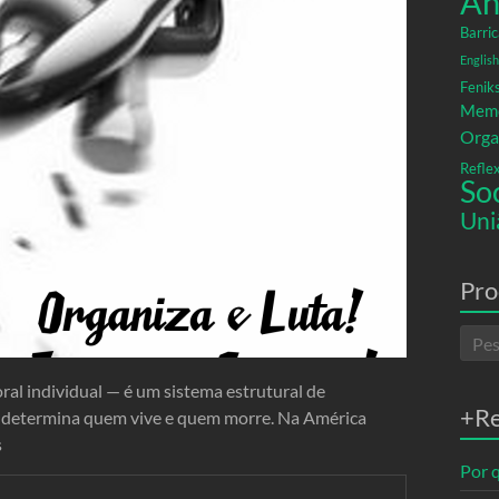
An
Barric
English
Fenik
Memó
Orga
Refle
So
Uni
Pro
al individual — é um sistema estrutural de
+R
 e determina quem vive e quem morre. Na América
s
Por q