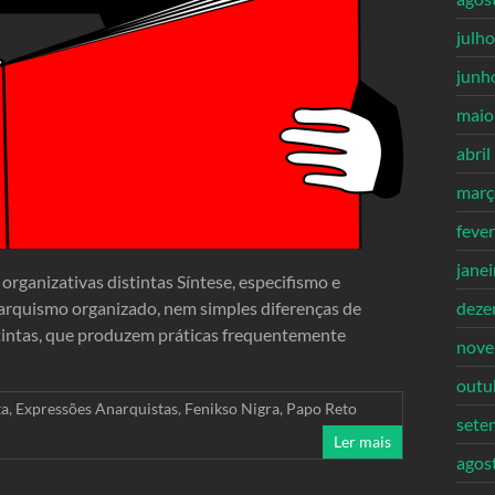
julh
junh
maio
abril
març
feve
jane
organizativas distintas Síntese, especifismo e
arquismo organizado, nem simples diferenças de
deze
istintas, que produzem práticas frequentemente
nove
outu
ta
,
Expressões Anarquistas
,
Fenikso Nigra
,
Papo Reto
sete
Ler mais
agos