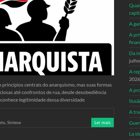
Quand
capi
A ga
A pri
fina
Da in
julh
A re
202
o princípios centrais do anarquismo, mas suas formas
A pro
iosas até confrontos de rua, desde desobediência
reconhece legitimidade dessa diversidade
Ilusã
A tr
eto
,
Síntese
Ler mais
Guerr
La st