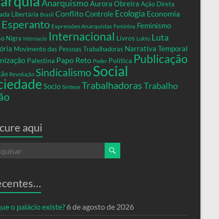
arquia
Anarquismo
Aurora Obreira
Ação Direta
Conflito
Ecologia
Controle
Economia
ada Libertária
Brasil
Esperanto
Feminismo
Expressões Anarquistas
Feminina
Internacional
Luta
Livros
so Nigra
Internacio
Lukto
ria
Narrativa Temporal
Movimento das Pessoas Trabalhadoras
Publicação
nização
Papo Reto
Palestina
Política
Poder
Social
Sindicalismo
xão
Revolução
ciedade
Trabalhadoras
Trabalho
Socio
Síntese
ão
cure aqui
ecentes…
ue o palácio existe?
6 de agosto de 2026