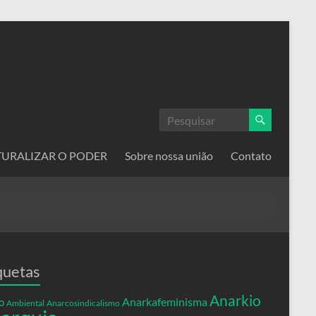
ATURALIZAR O PODER
Sobre nossa união
Contato
quetas
Anarkio
Anarkafeminisma
o
Ambiental
Anarcosindicalismo