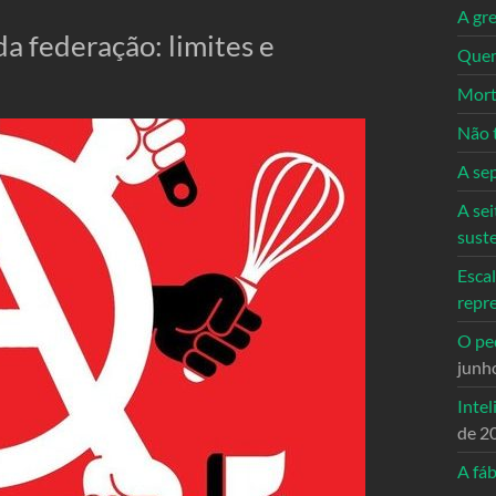
A gre
a federação: limites e
Quem
Mort
Não 
A se
A sei
sust
Escal
repr
O ped
junh
Intel
de 2
A fáb