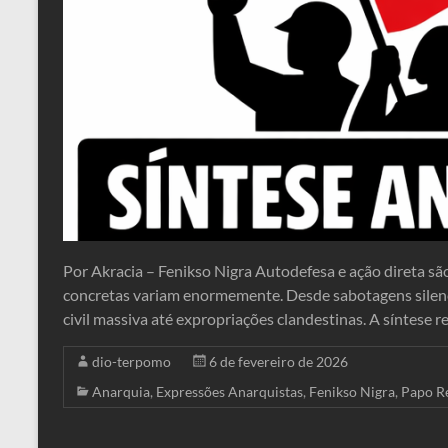
Por Akracia – Fenikso Nigra Autodefesa e ação direta sã
concretas variam enormemente. Desde sabotagens silenc
civil massiva até expropriações clandestinas. A síntese 
dio-terpomo
6 de fevereiro de 2026
Anarquia
,
Expressões Anarquistas
,
Fenikso Nigra
,
Papo R