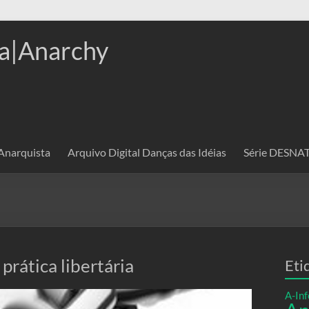
a|Anarchy
 Anarquista
Arquivo Digital Danças das Idéias
Série DESN
prática libertária
Eti
A-Inf