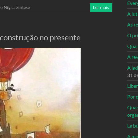
Ever
so Nigra
,
Síntese
Ler mais
A lu
As re
 construção no presente
O pri
Quan
A re
A la
31 d
Libe
Por q
Quan
orga
La bu
A mo