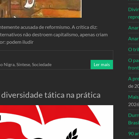
Divi
repr
ntemente acusada de reformismo. A crítica diz:
Anarc
alternativos não destroem capitalismo, apenas criam
Anar
ior: podem iludir
O tri
O pa
so Nigra
,
Síntese
,
Sociedade
Ler mais
front
A pre
de 2
 diversidade tática na prática
Mais
202
Durr
Brasi
90 a