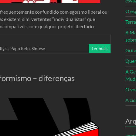
esva
O es
é frequentemente confundido com egoísmo liberal ou
 existem, sim, vertentes “individualistas” que
Terr
incompatíveis com qualquer projeto libertário
A Ma
sobr
Nigra
,
Papo Reto
,
Síntese
Ler mais
Grita
Quem
A Ge
aformismo – diferenças
Mud
O vo
A ci
Arq
agos