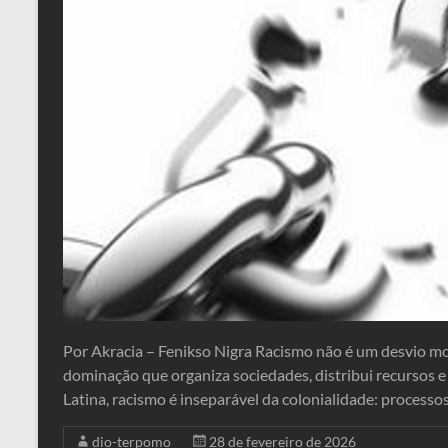
Por Akracia – Fenikso Nigra Racismo não é um desvio mor
dominação que organiza sociedades, distribui recursos
Latina, racismo é inseparável da colonialidade: processo
dio-terpomo
28 de fevereiro de 2026