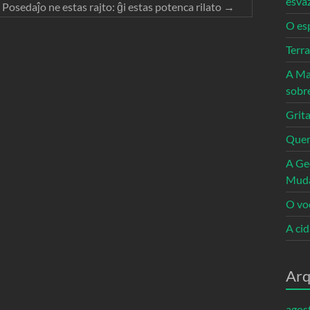
esva
Posedaĵo ne estas rajto: ĝi estas potenca rilato
→
O es
Terr
A Ma
sobr
Grita
Quem
A Ge
Mud
O vo
A ci
Arq
agos