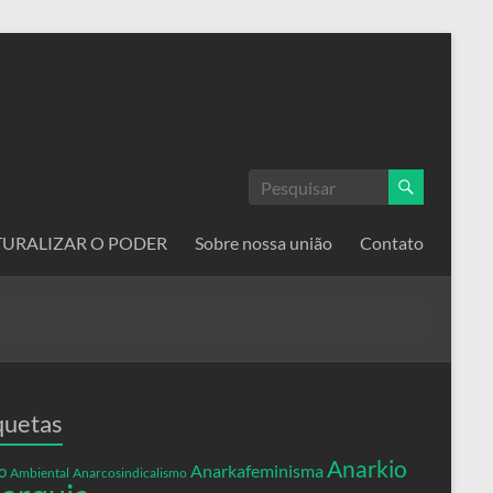
ATURALIZAR O PODER
Sobre nossa união
Contato
quetas
Anarkio
Anarkafeminisma
o
Ambiental
Anarcosindicalismo