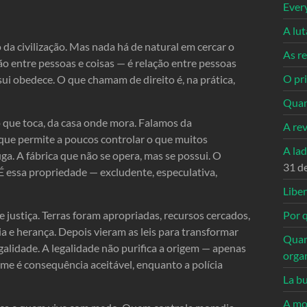
Ever
A lu
da civilização. Mas nada há de natural em cercar o
As re
ão entre pessoas e coisas — é relação entre pessoas
O pri
i obedece. O que chamam de direito é, na prática,
Quan
 que toca, da casa onde mora. Falamos da
A re
ue permite a poucos controlar o que muitos
A la
uga. A fábrica que não se opera, mas se possui. O
31 d
É essa propriedade — excludente, especulativa,
Libe
e justiça. Terras foram apropriadas, recursos cercados,
Por q
a e herança. Depois vieram as leis para transformar
Quan
egalidade. A legalidade não purifica a origem — apenas
orga
ome é consequência aceitável, enquanto a polícia
La bu
A mo