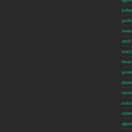
julh
junh
maio
abril
març
feve
jane
deze
nove
outu
sete
agos