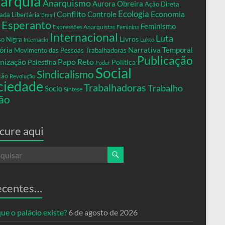
arquia
Anarquismo
Aurora Obreira
Ação Direta
Conflito
Ecologia
Controle
Economia
ada Libertária
Brasil
Esperanto
Feminismo
Expressões Anarquistas
Feminina
Internacional
Luta
Livros
so Nigra
Internacio
Lukto
ria
Narrativa Temporal
Movimento das Pessoas Trabalhadoras
Publicação
nização
Papo Reto
Palestina
Política
Poder
Social
Sindicalismo
xão
Revolução
ciedade
Trabalhadoras
Trabalho
Socio
Síntese
ão
cure aqui
ecentes…
ue o palácio existe?
6 de agosto de 2026