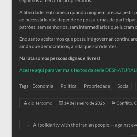
seguimos à mercê de proprietários.
A liberdade real começa quando ninguém precisa pedir 
ao necessário não depende de possuir, mas de participa
patrões, sem senhorios, sem intermediários que lucram 
Enquanto aceitarmos que possuir é governar, continua
ainda que democráticos, ainda que sorridentes.
Na luta somos pessoas dignas e livres!
Acesse aqui para ver mais textos da série DESNATUR
Tags:
Economia
Politica
Propriedade
Social
dio-terpomo
14 de janeiro de 2026
Conflito
,
C
←
All solidarity with the Iranian people — against ev