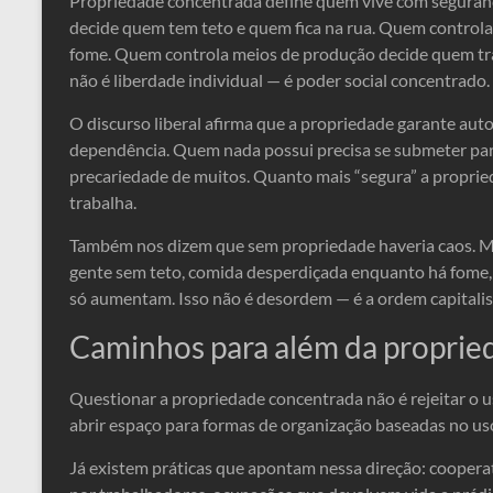
Propriedade concentrada define quem vive com segura
decide quem tem teto e quem fica na rua. Quem control
fome. Quem controla meios de produção decide quem tra
não é liberdade individual — é poder social concentrado.
O discurso liberal afirma que a propriedade garante auto
dependência. Quem nada possui precisa se submeter para
precariedade de muitos. Quanto mais “segura” a proprie
trabalha.
Também nos dizem que sem propriedade haveria caos. Mas
gente sem teto, comida desperdiçada enquanto há fome, 
só aumentam. Isso não é desordem — é a ordem capitali
Caminhos para além da proprie
Questionar a propriedade concentrada não é rejeitar o 
abrir espaço para formas de organização baseadas no uso
Já existem práticas que apontam nessa direção: cooperat