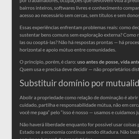
por trabalhadores, ocupações que devolvem vida a préd
bairros inteiros, softwares livres e conhecimento compar
acesso ao necessário sem cercas, sem títulos e sem dono
Essas experiências enfrentam problemas reais: como dec
sustentar bens comuns sem exploração externa? Como re
las ou cooptá-las? Não há respostas prontas — há proce
horizontal e apoio mútuo entre comunidades.
O princípio, porém, é claro:
uso antes de posse, vida ant
Quem usa e precisa deve decidir — não proprietários dis
Substituir domínio por mutuali
Abolir a propriedade como relação de dominação é abrir
cuidado, partilha e responsabilidade mútua, não em cercas
você me paga” pelo “isso é nosso — usamos e cuidamos ju
Não haverá liberdade enquanto for possível usar coisas
Estado se a economia continua sendo ditadura. Não bast