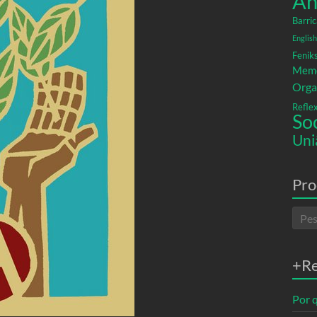
An
Barric
English
Fenik
Memó
Orga
Refle
So
Uni
Pro
+R
Por q