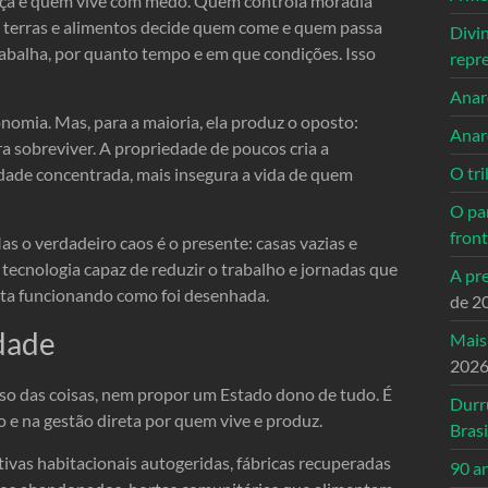
nça e quem vive com medo. Quem controla moradia
a terras e alimentos decide quem come e quem passa
Divi
balha, por quanto tempo e em que condições. Isso
repr
Anarc
nomia. Mas, para a maioria, ela produz o oposto:
Anar
 sobreviver. A propriedade de poucos cria a
O tri
dade concentrada, mais insegura a vida de quem
O pa
front
 o verdadeiro caos é o presente: casas vazias e
tecnologia capaz de reduzir o trabalho e jornadas que
A pre
sta funcionando como foi desenhada.
de 2
dade
Mais
202
uso das coisas, nem propor um Estado dono de tudo. É
Durr
 e na gestão direta por quem vive e produz.
Brasi
ivas habitacionais autogeridas, fábricas recuperadas
90 a