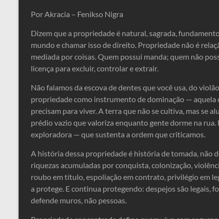
Por Akracia – Fenikso Nigra
Dizem que a propriedade é natural, sagrada, fundamento 
mundo e chamar isso de direito. Propriedade não é relaç
mediada por coisas. Quem possui manda; quem não possu
licença para excluir, controlar e extrair.
Não falamos da escova de dentes que você usa, do violão
propriedade como instrumento de dominação — aquela q
precisam para viver. A terra que não se cultiva, mas se al
prédio vazio que valoriza enquanto gente dorme na rua. 
exploradora — que sustenta a ordem que criticamos.
A história dessa propriedade é história de tomada, não d
riquezas acumuladas por conquista, colonização, violênci
roubo em título, espoliação em contrato, privilégio em l
a protege. E continua protegendo: despejos são legais, f
defende muros, não pessoas.