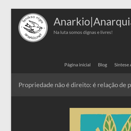
Pular
para
Anarkio|Anarqui
o
conteúdo
Na luta somos dignas e livres!
Página inicial
Blog
Síntese
Propriedade não é direito: é relação de 