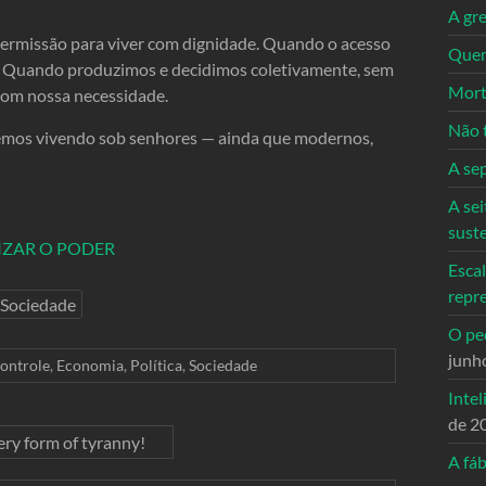
A gre
permissão para viver com dignidade. Quando o acesso
Quem
r. Quando produzimos e decidimos coletivamente, sem
Mort
com nossa necessidade.
Não 
remos vivendo sob senhores — ainda que modernos,
A se
A sei
sust
ALIZAR O PODER
Escal
repr
Sociedade
O ped
junh
ontrole
,
Economia
,
Política
,
Sociedade
Intel
de 2
ery form of tyranny!
A fáb