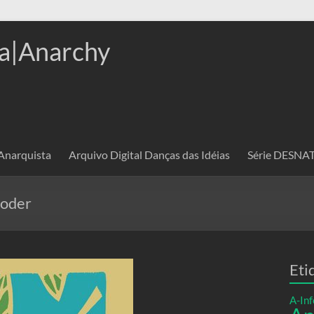
a|Anarchy
 Anarquista
Arquivo Digital Danças das Idéias
Série DESN
poder
Eti
A-Inf