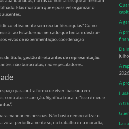
ios abandonados, hortas comunitárias que alimentam
Quand
tilhado. Elas mostram que é possível organizar o
capi
s ausentes.
A ga
idir coletivamente sem recriar hierarquias? Como
A pri
sistir ao Estado e ao mercado que tentam destruí-
fina
ssos vivos de experimentação, coordenação
Da in
julh
es de título, gestão direta antes de representação.
tantes, não burocratas, não especuladores.
A re
202
dade
A pro
 espaço para outra forma de viver: baseada em
Ilusã
, contratos e coerção. Significa trocar o “isso é meu e
A tr
ntos”.
Guerr
 para mandar em pessoas. Não basta democratizar o
a votar periodicamente se, no trabalho e na moradia,
La st