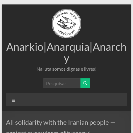
Pular
para
o
conteúdo
Anarkio|Anarquia|Anarch
y
Na luta somos dignas e livres!
Menu
All solidarity with the Iranian people —
against every form of tyranny!