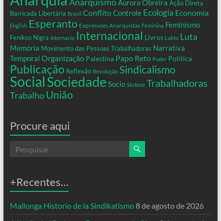
Anarquismo
Aurora Obreira
Ação Direta
Conflito
Ecologia
Controle
Economia
Barricada Libertária
Brasil
Esperanto
Feminismo
Expressões Anarquistas
English
Feminina
Internacional
Luta
Livros
Fenikso Nigra
Internacio
Lukto
Memória
Narrativa
Movimento das Pessoas Trabalhadoras
Organização
Temporal
Papo Reto
Palestina
Política
Poder
Publicação
Sindicalismo
Reflexão
Revolução
Social
Sociedade
Trabalhadoras
Socio
Síntese
União
Trabalho
Procure aqui
+Recentes…
Mallonga Historio de la Sindikatismo
8 de agosto de 2026