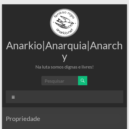
Pular
para
o
conteúdo
Anarkio|Anarquia|Anarch
y
Na luta somos dignas e livres!
Menu
Propriedade