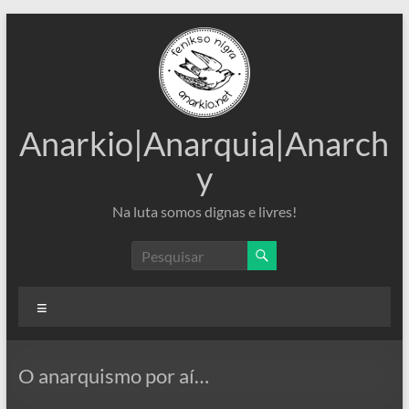
Pular
para
o
conteúdo
Anarkio|Anarquia|Anarch
y
Na luta somos dignas e livres!
Menu
O anarquismo por aí…