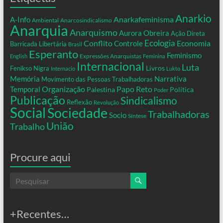
Anarkio
Anarkafeminisma
A-Info
Ambiental
Anarcosindicalismo
Anarquia
Anarquismo
Aurora Obreira
Ação Direta
Conflito
Ecologia
Controle
Economia
Barricada Libertária
Brasil
Esperanto
Feminismo
Expressões Anarquistas
English
Feminina
Internacional
Luta
Livros
Fenikso Nigra
Internacio
Lukto
Memória
Narrativa
Movimento das Pessoas Trabalhadoras
Organização
Temporal
Papo Reto
Palestina
Política
Poder
Publicação
Sindicalismo
Reflexão
Revolução
Social
Sociedade
Trabalhadoras
Socio
Síntese
União
Trabalho
Procure aqui
+Recentes…